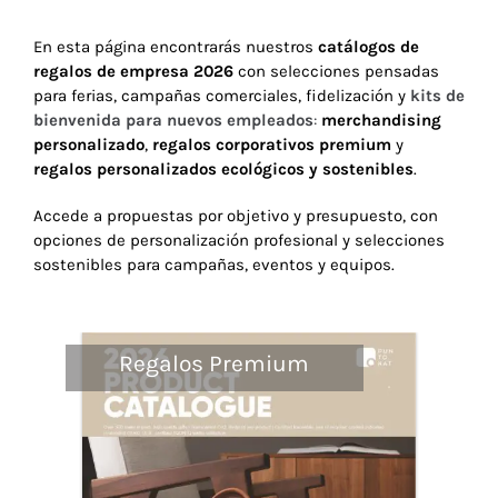
En esta página encontrarás nuestros
catálogos de
Navidad 🎄 Invierno
regalos de empresa 2026
con selecciones pensadas
para ferias, campañas comerciales, fidelización y
kits de
bienvenida para nuevos empleados
:
merchandising
Tecnología
personalizado
,
regalos corporativos premium
y
regalos personalizados ecológicos y sostenibles
.
Más Regalos
Accede a propuestas por objetivo y presupuesto, con
opciones de personalización profesional y selecciones
sostenibles para campañas, eventos y equipos.
Fabricación
Regalos Premium
WooCommerce Cart