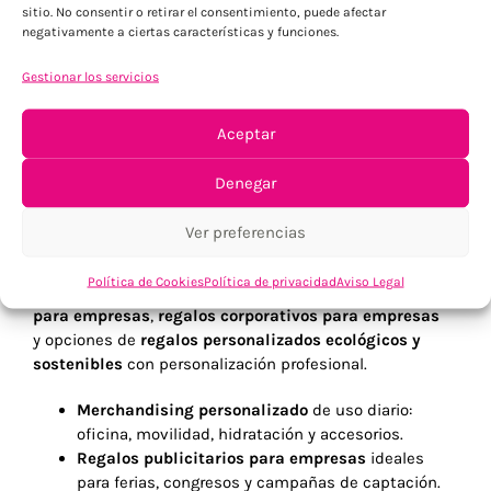
sitio. No consentir o retirar el consentimiento, puede afectar
negativamente a ciertas características y funciones.
Gestionar los servicios
Qué encontrarás en
Aceptar
nuestros catálogos 2026
Denegar
Nuestros
catálogos de regalos promocionales
Ver preferencias
personalizados
están organizados para que elijas
rápido y con criterio.
Política de Cookies
Política de privacidad
Aviso Legal
Incluyen propuestas de
merchandising personalizado
para empresas
,
regalos corporativos para empresas
y opciones de
regalos personalizados ecológicos y
sostenibles
con personalización profesional.
Merchandising personalizado
de uso diario:
oficina, movilidad, hidratación y accesorios.
Regalos publicitarios para empresas
ideales
para ferias, congresos y campañas de captación.