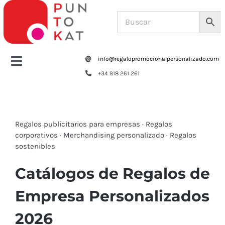
Saltar
al
contenido
info@regalopromocionalpersonalizado.com
Toggle
+34 918 261 261
Navigation
Home
Tazas y botellas
Regalos publicitarios para empresas
·
Regalos
corporativos
·
Merchandising personalizado
·
Regalos
sostenibles
Bolsas – Mochilas
Catálogos de Regalos de
Oficina
Empresa Personalizados
2026
Escritura