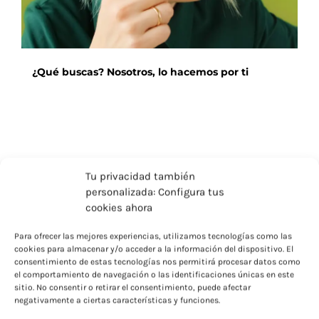
de
producto
¿Qué buscas? Nosotros, lo hacemos por ti
Tu privacidad también
Redefine el estilo y el confort con nuestras bufandas
personalizada: Configura tus
personalizadas, una forma elegante de reflejar la
cookies ahora
esencia de tu marca mientras ofreces calidez y
distinción. 🧣✨ Disponibles en tejidos suaves como
Para ofrecer las mejores experiencias, utilizamos tecnologías como las
lana, algodón orgánico, poliéster reciclado y mezclas de
cookies para almacenar y/o acceder a la información del dispositivo. El
alta calidad, estas bufandas se adaptan a cualquier
consentimiento de estas tecnologías nos permitirá procesar datos como
ocasión, ya sea para días fríos, eventos deportivos o
el comportamiento de navegación o las identificaciones únicas en este
sitio. No consentir o retirar el consentimiento, puede afectar
como accesorios de moda. Ideales para campañas
negativamente a ciertas características y funciones.
promocionales, detalles exclusivos y regalos