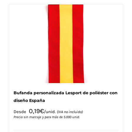
múltiples
variantes.
Las
opciones
se
pueden
elegir
en
la
página
de
producto
Bufanda personalizada Lesport de poliéster con
diseño España
0,19
€
Desde
/unid.
(IVA no incluido)
Precio sin marcaje y para más de 5.000 unid.