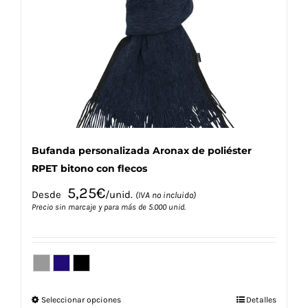
se
pueden
elegir
en
la
página
de
producto
Bufanda personalizada Aronax de poliéster
RPET bitono con flecos
5,25
€
Desde
/unid.
(IVA no incluido)
Precio sin marcaje y para más de 5.000 unid.
Este
Seleccionar opciones
Detalles