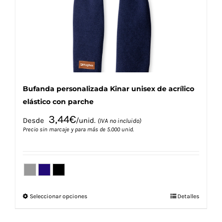
elegir
en
la
página
de
producto
Bufanda personalizada Kinar unisex de acrílico
elástico con parche
3,44
€
Desde
/unid.
(IVA no incluido)
Precio sin marcaje y para más de 5.000 unid.
Este
Seleccionar opciones
Detalles
producto
tiene