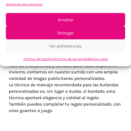
corporativos que dejan huella. Personaliza cada pieza
Gestionar los servicios
con tu logo, patrón o mensaje a través de técnicas
como bordado detallado, serigrafía o estampados
Aceptar
creativos, logrando un acabado que combina
profesionalismo y originalidad. Dale a tu marca la
Denegar
visibilidad que merece, envolviendo momentos únicos
de estilo y calidez. ✨🌀
Ver preferencias
En los días más fríos del año, es el complemento ideal
para tus regalos de empresa. Disponemos de gran
variedad en precios colores y materiales.
Política de Cookies
Política de privacidad
Aviso Legal
Para los más jóvenes y también para hacer deporte en
invierno, contamos en nuestro surtido con una amplia
variedad de bragas publicitarias personalizadas.
La técnica de marcaje recomendada para las bufandas
personalizadas es, sin lugar a dudas, el bordado, esta
técnica aportará elegancia y calidad al regalo.
También puedes completar tu regalo personalizado, con
unos guantes a juego.