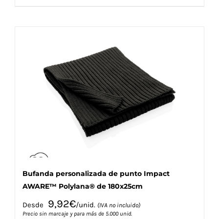
producto
tiene
múltiples
variantes.
Las
opciones
se
pueden
elegir
en
la
página
de
producto
Bufanda personalizada de punto Impact
AWARE™ Polylana® de 180x25cm
9,92
€
Desde
/unid.
(IVA no incluido)
Precio sin marcaje y para más de 5.000 unid.