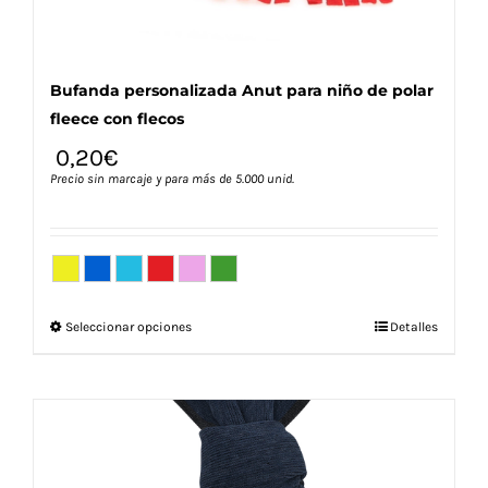
Bufanda personalizada Anut para niño de polar
fleece con flecos
0,20
€
Precio sin marcaje y para más de 5.000 unid.
Este
Seleccionar opciones
Detalles
producto
tiene
múltiples
variantes.
Las
opciones