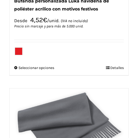
Bufanda personalizada Luka navideña de
poliéster acrílico con motivos festivos
4,52
€
Desde
/unid.
(IVA no incluido)
Precio sin marcaje y para más de 5.000 unid.
Este
Seleccionar opciones
Detalles
producto
tiene
múltiples
variantes.
Las
opciones
se
pueden
elegir
en