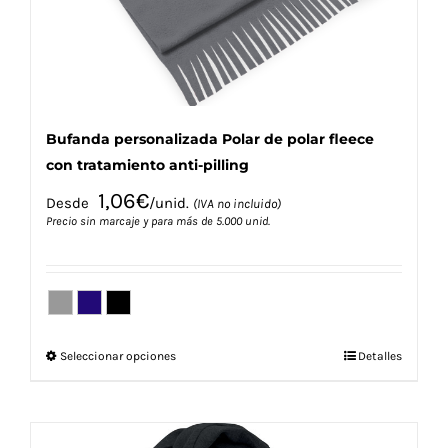
la
página
de
producto
Bufanda personalizada Polar de polar fleece
con tratamiento anti-pilling
1,06
€
Desde
/unid.
(IVA no incluido)
Precio sin marcaje y para más de 5.000 unid.
Este
Seleccionar opciones
Detalles
producto
tiene
múltiples
variantes.