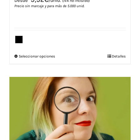
Desde
/unid.
(IVA no incluido)
Precio sin marcaje y para más de 5.000 unid.
Este
Seleccionar opciones
Detalles
producto
tiene
múltiples
variantes.
Las
opciones
se
pueden
elegir
en
la
página