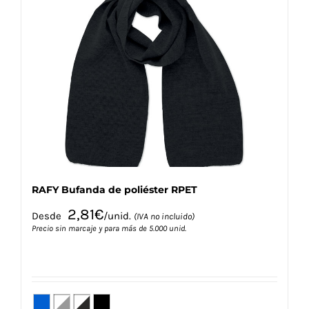
Las
opciones
se
pueden
elegir
en
la
página
de
producto
RAFY Bufanda de poliéster RPET
2,81
€
Desde
/unid.
(IVA no incluido)
Precio sin marcaje y para más de 5.000 unid.