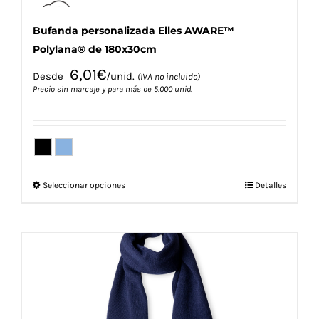
Bufanda personalizada Elles AWARE™
Polylana® de 180x30cm
6,01
€
Desde
/unid.
(IVA no incluido)
Precio sin marcaje y para más de 5.000 unid.
Este
Seleccionar opciones
Detalles
producto
tiene
múltiples
variantes.
Las
opciones
se
pueden