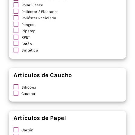
Polar Fleece
Poliéster / Elastano
Poliéster Reciclado
Pongee
Ripstop
RPET
Satén
Sintético
Soft Shell
Terciopelo
Viscosa
Artículos de Caucho
Yute / Algodón
Silicona
Caucho
Artículos de Papel
Cartón