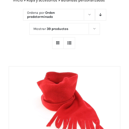
Inicio
»
Ropa y accesorios
»
Bufandas personalizadas
Ordena por
Orden
predeterminado
Navidad 🎄 Invierno
Mostrar
39 productos
Tecnología
Más Regalos
Fabricación
WooCommerce Cart