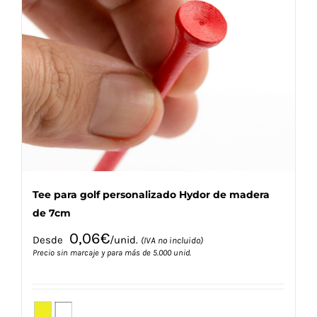
Las
opciones
se
pueden
elegir
en
la
página
de
producto
Tee para golf personalizado Hydor de madera
de 7cm
0,06
€
Desde
/unid.
(IVA no incluido)
Precio sin marcaje y para más de 5.000 unid.