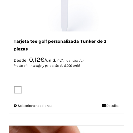
la
página
de
producto
Tarjeta tee golf personalizada Tunker de 2
piezas
0,12
€
Desde
/unid.
(IVA no incluido)
Precio sin marcaje y para más de 5.000 unid.
Este
Seleccionar opciones
Detalles
producto
tiene
múltiples
variantes.