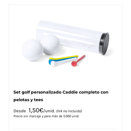
múltiples
variantes.
Las
opciones
se
pueden
elegir
en
la
página
de
producto
Set golf personalizado Caddie completo con
pelotas y tees
1,50
€
Desde
/unid.
(IVA no incluido)
Precio sin marcaje y para más de 5.000 unid.