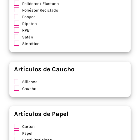
Poliéster / Elastano
Poliéster Reciclado
Pongee
Ripstop
RPET
Satén
Sintético
Soft Shell
Terciopelo
Viscosa
Artículos de Caucho
Yute / Algodón
Silicona
Caucho
Artículos de Papel
Cartón
Papel
Papel Reciclado