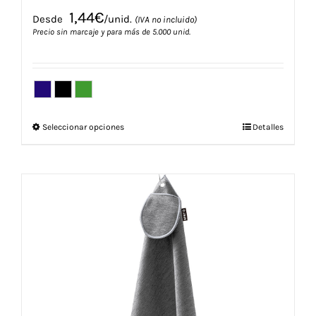
1,44
€
Desde
/unid.
(IVA no incluido)
Precio sin marcaje y para más de 5.000 unid.
Este
Seleccionar opciones
Detalles
producto
tiene
múltiples
variantes.
Las
opciones
se
pueden
elegir
en
la
página