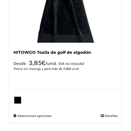
elegir
en
la
página
de
producto
HITOWGO Toalla de golf de algodón
3,85
€
Desde
/unid.
(IVA no incluido)
Precio sin marcaje y para más de 5.000 unid.
Este
Seleccionar opciones
Detalles
producto
tiene