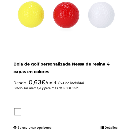
se
pueden
elegir
en
la
página
de
producto
Bola de golf personalizada Nessa de resina 4
capas en colores
0,63
€
Desde
/unid.
(IVA no incluido)
Precio sin marcaje y para más de 5.000 unid.
Este
Seleccionar opciones
Detalles