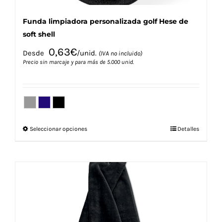
Funda limpiadora personalizada golf Hese de
soft shell
0,63
€
Desde
/unid.
(IVA no incluido)
Precio sin marcaje y para más de 5.000 unid.
Este
Seleccionar opciones
Detalles
producto
tiene
múltiples
variantes.
Las
opciones
se
pueden