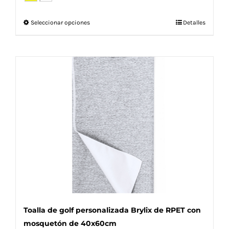
Este
Seleccionar opciones
Detalles
producto
tiene
múltiples
variantes.
Las
opciones
se
pueden
elegir
en
la
página
de
producto
Toalla de golf personalizada Brylix de RPET con
mosquetón de 40x60cm