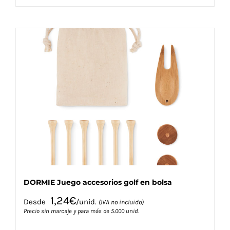
producto
tiene
múltiples
variantes.
Las
opciones
se
pueden
elegir
en
la
página
de
producto
DORMIE Juego accesorios golf en bolsa
1,24
€
Desde
/unid.
(IVA no incluido)
Precio sin marcaje y para más de 5.000 unid.