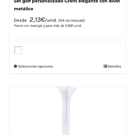
Set golf personalizado Grent elegante con divot
metálico
2,13
€
Desde
/unid.
(IVA no incluido)
Precio sin marcaje y para más de 5.000 unid.
Este
Seleccionar opciones
Detalles
producto
tiene
múltiples
variantes.
Las
opciones
se
pueden
elegir
en