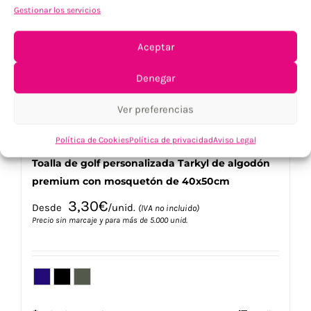
opciones
Gestionar los servicios
se
pueden
elegir
Aceptar
en
la
Denegar
página
de
Ver preferencias
producto
Política de Cookies
Política de privacidad
Aviso Legal
Toalla de golf personalizada Tarkyl de algodón
premium con mosquetón de 40x50cm
3,30
€
Desde
/unid.
(IVA no incluido)
Precio sin marcaje y para más de 5.000 unid.