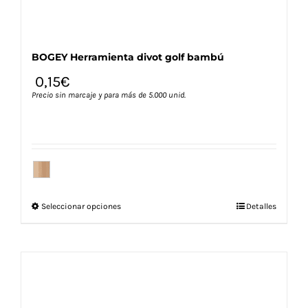
BOGEY Herramienta divot golf bambú
0,15
€
Precio sin marcaje y para más de 5.000 unid.
Este
Seleccionar opciones
Detalles
producto
tiene
múltiples
variantes.
Las
opciones