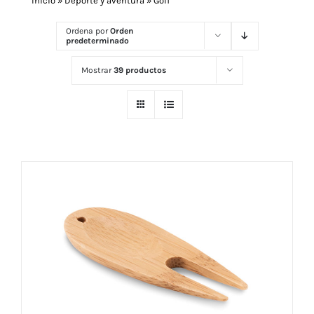
Inicio
»
Deporte y aventura
»
Golf
Ordena por
Orden
predeterminado
Navidad 🎄 Invierno
Mostrar
39 productos
Tecnología
Más Regalos
Fabricación
WooCommerce Cart