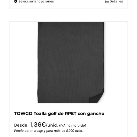
Este
Seleccionar opciones
Detalles
producto
tiene
múltiples
variantes.
Las
opciones
se
pueden
elegir
en
la
página
de
producto
TOWGO Toalla golf de RPET con gancho
1,36
€
Desde
/unid.
(IVA no incluido)
Precio sin marcaje y para más de 5.000 unid.