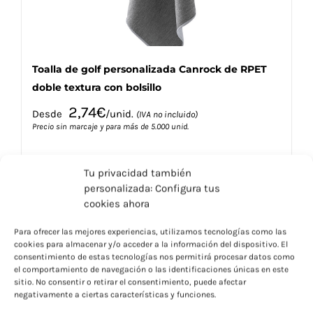
de
producto
Toalla de golf personalizada Canrock de RPET
doble textura con bolsillo
2,74
€
Desde
/unid.
(IVA no incluido)
Precio sin marcaje y para más de 5.000 unid.
Tu privacidad también
personalizada: Configura tus
cookies ahora
Este
Seleccionar opciones
Detalles
Para ofrecer las mejores experiencias, utilizamos tecnologías como las
producto
cookies para almacenar y/o acceder a la información del dispositivo. El
tiene
consentimiento de estas tecnologías nos permitirá procesar datos como
múltiples
el comportamiento de navegación o las identificaciones únicas en este
variantes.
sitio. No consentir o retirar el consentimiento, puede afectar
negativamente a ciertas características y funciones.
Las