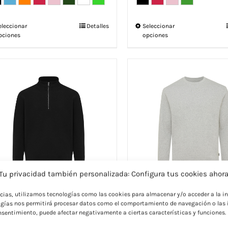
Este
Este
eleccionar
Detalles
Seleccionar
pciones
opciones
producto
producto
tiene
tiene
múltiples
múltiples
variantes.
variantes.
Las
Las
opciones
opciones
se
se
pueden
pueden
elegir
elegir
en
en
la
la
página
página
de
de
Tu privacidad también personalizada: Configura tus cookies ahor
producto
producto
ncias, utilizamos tecnologías como las cookies para almacenar y/o acceder a la in
gías nos permitirá procesar datos como el comportamiento de navegación o las i
ONIQ Elgon Sudadera Media
Jersey personalizado Iq
consentimiento, puede afectar negativamente a ciertas características y funciones.
mallera Algodón Reciclado
Denali de algodón recicl