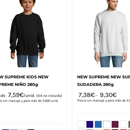
W SUPREME KIDS NEW
NEW SUPREME NEW SU
PREME NIÑO 280g
SUDADERA 280g
7,59
€
7,38
€
9,30
€
sde
/unid.
-
(IVA no incluido)
Precio sin marcaje y para más de 5.
io sin marcaje y para más de 5.000 unid.