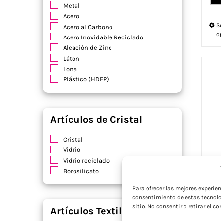
Metal
Acero
S
Acero al Carbono
o
Acero Inoxidable Reciclado
Aleación de Zinc
Látón
Lona
Plástico (HDEP)
Artículos de Cristal
Cristal
Vidrio
Vidrio reciclado
Borosilicato
Para ofrecer las mejores experie
consentimiento de estas tecnolo
IQ
sitio. No consentir o retirar el 
Artículos Textiles
Cre