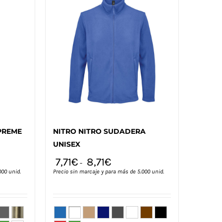
Las
opciones
se
pueden
elegir
en
la
página
de
producto
PREME
NITRO NITRO SUDADERA
UNISEX
7,71
€
8,71
€
-
000 unid.
Precio sin marcaje y para más de 5.000 unid.