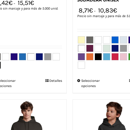
SUDADERA UNISEX
4,42
€
15,51
€
-
io sin marcaje y para más de 5.000 unid.
8,71
€
10,83
€
-
Precio sin marcaje y para más de 5.
Este
Este
eleccionar
Detalles
Seleccionar
pciones
opciones
producto
producto
tiene
tiene
múltiples
múltiples
variantes.
variantes.
Las
Las
opciones
opciones
se
se