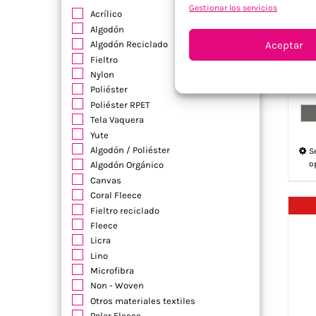
Gestionar los servicios
Acrílico
De
Algodón
incl
Aceptar
Algodón Reciclado
Prec
Fieltro
Nylon
Poliéster
Poliéster RPET
Tela Vaquera
Yute
Algodón / Poliéster
S
o
Algodón Orgánico
Canvas
Coral Fleece
Fieltro reciclado
Fleece
Licra
Lino
Microfibra
Non - Woven
Otros materiales textiles
Polar Fleece