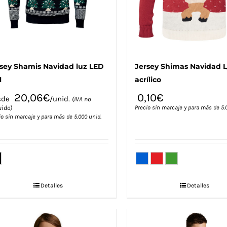
la
la
página
página
de
de
producto
producto
sey Shamis Navidad luz LED
Jersey Shimas Navidad L
M
acrílico
20,06
€
0,10
€
sde
/unid.
(IVA no
uido)
Precio sin marcaje y para más de 5.
io sin marcaje y para más de 5.000 unid.
Detalles
Detalles