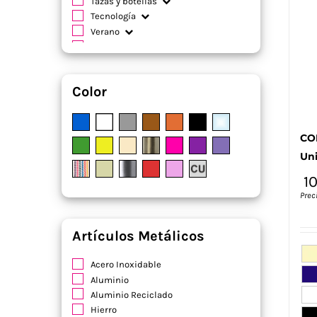
Tazas y botellas
Tecnología
Verano
Viaje
Color
CO
Un
1
Prec
Artículos Metálicos
Acero Inoxidable
Aluminio
Aluminio Reciclado
Hierro