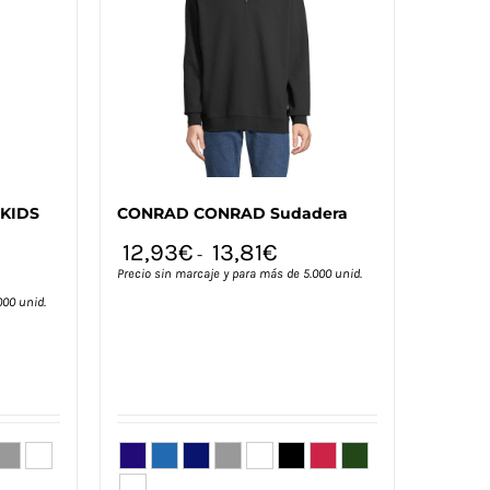
pueden
elegir
en
la
página
de
producto
KIDS
CONRAD CONRAD Sudadera
12,93
€
13,81
€
-
Precio sin marcaje y para más de 5.000 unid.
000 unid.