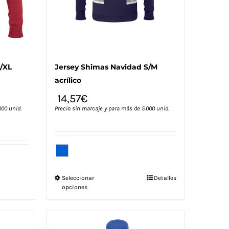
la
página
de
producto
/XL
Jersey Shimas Navidad S/M
acrílico
14,57
€
000 unid.
Precio sin marcaje y para más de 5.000 unid.
Este
Seleccionar
Detalles
opciones
producto
tiene
múltiples
variantes.