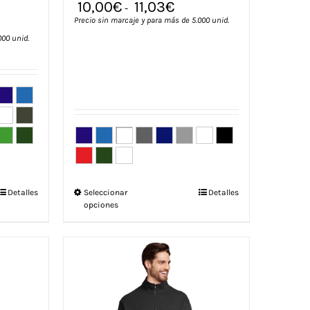
10,00
€
11,03
€
-
Precio sin marcaje y para más de 5.000 unid.
000 unid.
Este
Detalles
Seleccionar
Detalles
opciones
producto
tiene
múltiples
variantes.
Las
opciones
se