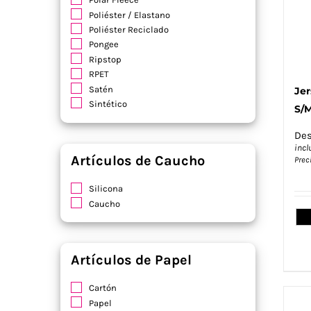
Poliéster / Elastano
Poliéster Reciclado
Pongee
Ripstop
RPET
Satén
Jer
Sintético
S/
Soft Shell
Terciopelo
De
incl
Viscosa
Artículos de Caucho
Prec
Yute / Algodón
Silicona
Caucho
Artículos de Papel
Cartón
Papel