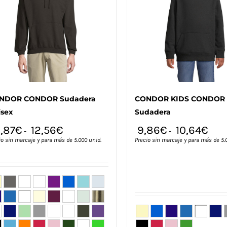
pueden
pueden
elegir
elegir
en
en
la
la
página
página
de
de
producto
producto
NDOR CONDOR Sudadera
CONDOR KIDS CONDOR 
isex
Sudadera
0,87
€
12,56
€
9,86
€
10,64
€
-
-
io sin marcaje y para más de 5.000 unid.
Precio sin marcaje y para más de 5.