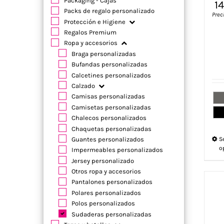
Packaging - Cajas
1
Packs de regalo personalizado
Prec
Protección e Higiene
Regalos Premium
Ropa y accesorios
Braga personalizadas
Bufandas personalizadas
Calcetines personalizados
Calzado
Camisas personalizadas
Camisetas personalizadas
Chalecos personalizados
Chaquetas personalizadas
Guantes personalizados
S
o
Impermeables personalizados
Jersey personalizado
Otros ropa y accesorios
Pantalones personalizados
Polares personalizados
Polos personalizados
Sudaderas personalizadas