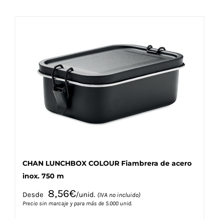
tiene
múltiples
variantes.
Las
opciones
se
pueden
elegir
en
la
página
de
producto
CHAN LUNCHBOX COLOUR Fiambrera de acero
inox. 750 m
8,56
€
Desde
/unid.
(IVA no incluido)
Precio sin marcaje y para más de 5.000 unid.