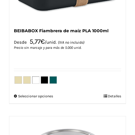
BEIBABOX Fiambrera de maíz PLA 1000ml
5,77
€
Desde
/unid.
(IVA no incluido)
Precio sin marcaje y para más de 5.000 unid.
Este
Seleccionar opciones
Detalles
producto
tiene
múltiples
variantes.
Las