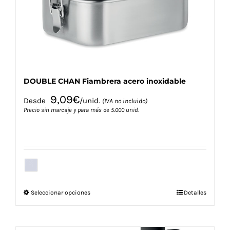
en
la
página
de
producto
DOUBLE CHAN Fiambrera acero inoxidable
9,09
€
Desde
/unid.
(IVA no incluido)
Precio sin marcaje y para más de 5.000 unid.
Este
Seleccionar opciones
Detalles
producto
tiene
múltiples