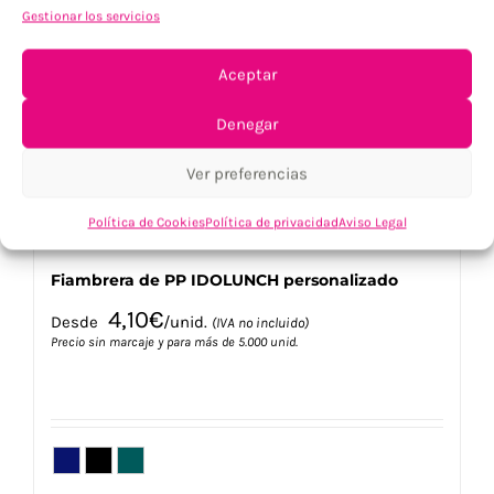
Gestionar los servicios
opciones
se
pueden
Aceptar
elegir
en
Denegar
la
página
Ver preferencias
de
producto
Política de Cookies
Política de privacidad
Aviso Legal
Fiambrera de PP IDOLUNCH personalizado
4,10
€
Desde
/unid.
(IVA no incluido)
Precio sin marcaje y para más de 5.000 unid.