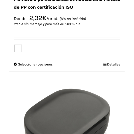
de PP con certificación ISO
2,32
€
Desde
/unid.
(IVA no incluido)
Precio sin marcaje y para más de 5.000 unid.
Este
Seleccionar opciones
Detalles
producto
tiene
múltiples
variantes.
Las
opciones
se
pueden
elegir
en