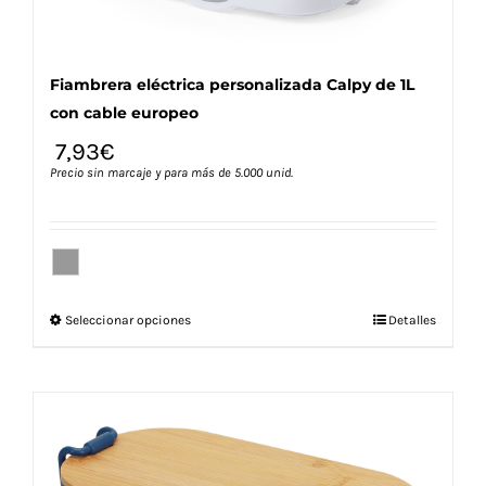
producto
Fiambrera eléctrica personalizada Calpy de 1L
con cable europeo
7,93
€
Precio sin marcaje y para más de 5.000 unid.
Este
Seleccionar opciones
Detalles
producto
tiene
múltiples
variantes.
Las
opciones