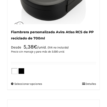
la
página
de
producto
Fiambrera personalizada Avira Atlas RCS de PP
reciclado de 700ml
5,38
€
Desde
/unid.
(IVA no incluido)
Precio sin marcaje y para más de 5.000 unid.
Este
Seleccionar opciones
Detalles
producto
tiene
múltiples
variantes.