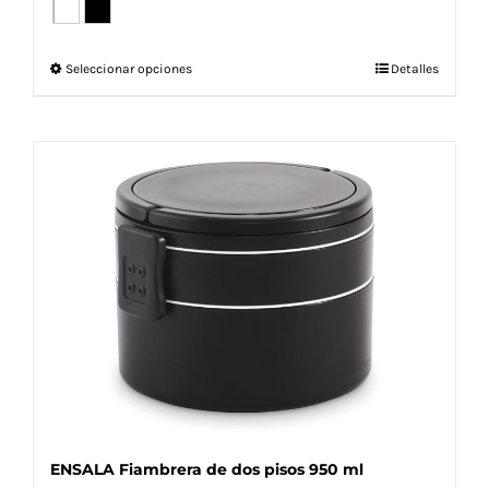
Este
Seleccionar opciones
Detalles
producto
tiene
múltiples
variantes.
Las
opciones
se
pueden
elegir
en
la
página
de
producto
ENSALA Fiambrera de dos pisos 950 ml