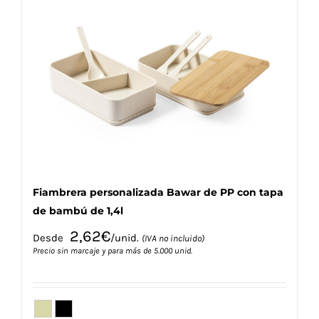
Las
opciones
se
pueden
elegir
en
la
página
de
producto
Fiambrera personalizada Bawar de PP con tapa
de bambú de 1,4l
2,62
€
Desde
/unid.
(IVA no incluido)
Precio sin marcaje y para más de 5.000 unid.