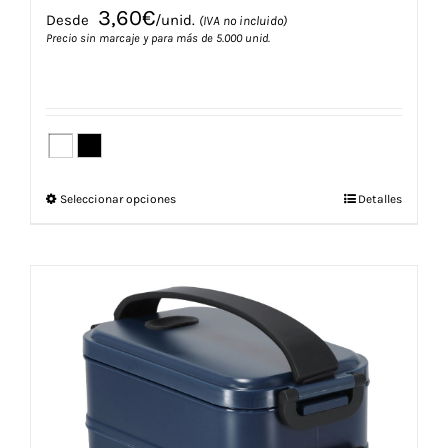
3,60
€
Desde
/unid.
(IVA no incluido)
Precio sin marcaje y para más de 5.000 unid.
Este
Seleccionar opciones
Detalles
producto
tiene
múltiples
variantes.
Las
opciones
se
pueden
elegir
en
la