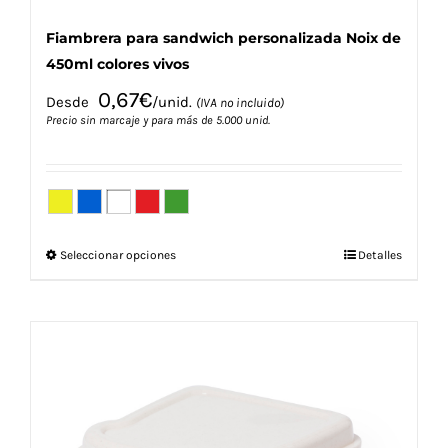
Fiambrera para sandwich personalizada Noix de
450ml colores vivos
0,67
€
Desde
/unid.
(IVA no incluido)
Precio sin marcaje y para más de 5.000 unid.
Este
Seleccionar opciones
Detalles
producto
tiene
múltiples
variantes.
Las
opciones
se
pueden