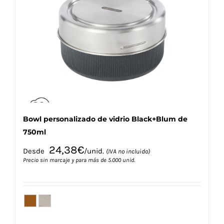
opciones
se
pueden
elegir
en
la
página
de
producto
Bowl personalizado de vidrio Black+Blum de
750ml
24,38
€
Desde
/unid.
(IVA no incluido)
Precio sin marcaje y para más de 5.000 unid.