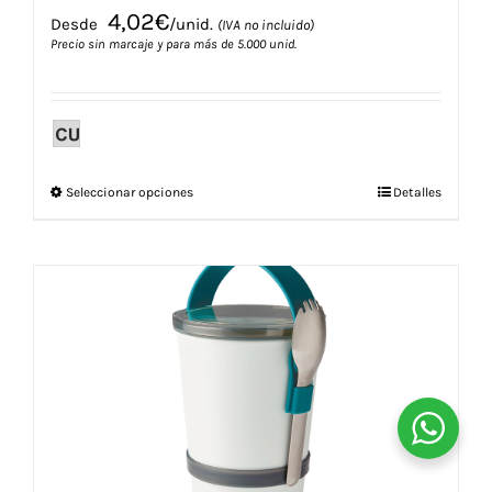
4,02
€
Desde
/unid.
(IVA no incluido)
Precio sin marcaje y para más de 5.000 unid.
Este
Seleccionar opciones
Detalles
producto
tiene
múltiples
variantes.
Las
opciones
se
pueden
elegir
en
la
página