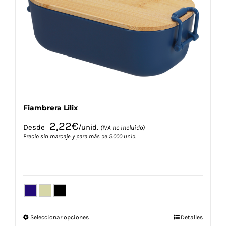
se
pueden
elegir
en
la
página
de
producto
Fiambrera Lilix
2,22
€
Desde
/unid.
(IVA no incluido)
Precio sin marcaje y para más de 5.000 unid.
Este
Seleccionar opciones
Detalles