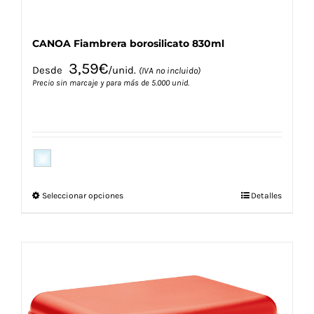
producto
CANOA Fiambrera borosilicato 830ml
3,59
€
Desde
/unid.
(IVA no incluido)
Precio sin marcaje y para más de 5.000 unid.
Este
Seleccionar opciones
Detalles
producto
tiene
múltiples
variantes.
Las
opciones
se