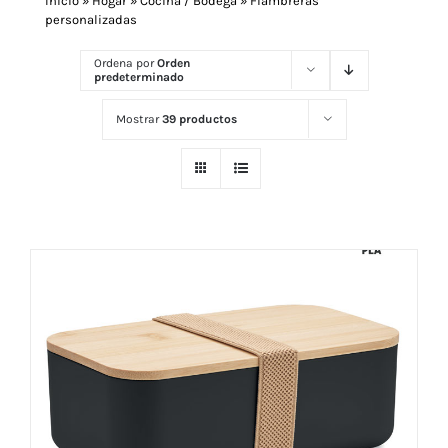
Inicio
»
Hogar
»
Cocina / Bodega
»
Fiambreras
personalizadas
Navidad 🎄 Invierno
Ordena por
Orden
predeterminado
Mostrar
39 productos
Tecnología
Más Regalos
Fabricación
WooCommerce Cart