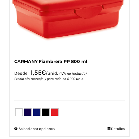
pueden
elegir
en
la
página
de
producto
CARMANY Fiambrera PP 800 ml
1,55
€
Desde
/unid.
(IVA no incluido)
Precio sin marcaje y para más de 5.000 unid.
Este
Seleccionar opciones
Detalles
producto