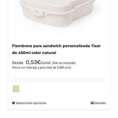
elegir
en
la
página
de
producto
Fiambrera para sandwich personalizada Tixor
de 450ml color natural
0,53
€
Desde
/unid.
(IVA no incluido)
Precio sin marcaje y para más de 5.000 unid.
Este
Seleccionar opciones
Detalles
producto
tiene