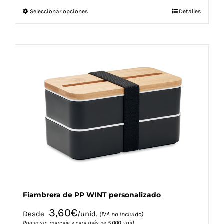
Este
Seleccionar opciones
Detalles
producto
tiene
múltiples
variantes.
Las
opciones
se
pueden
elegir
en
la
página
de
producto
Fiambrera de PP WINT personalizado
3,60
€
Desde
/unid.
(IVA no incluido)
Precio sin marcaje y para más de 5.000 unid.