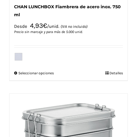
CHAN LUNCHBOX Fiambrera de acero inox. 750
ml
4,93
€
Desde
/unid.
(IVA no incluido)
Precio sin marcaje y para más de 5.000 unid.
Este
Seleccionar opciones
Detalles
producto
tiene
múltiples
variantes.
Las
opciones
se
pueden
elegir