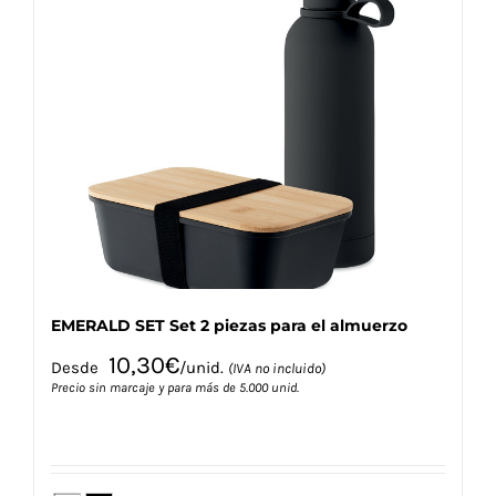
variantes.
Las
opciones
se
pueden
elegir
en
la
página
de
producto
EMERALD SET Set 2 piezas para el almuerzo
10,30
€
Desde
/unid.
(IVA no incluido)
Precio sin marcaje y para más de 5.000 unid.