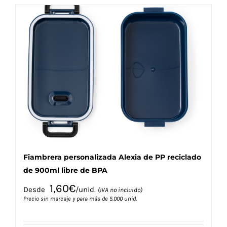
múltiples
variantes.
Las
opciones
se
pueden
elegir
en
la
página
de
producto
Fiambrera personalizada Alexia de PP reciclado
de 900ml libre de BPA
1,60
€
Desde
/unid.
(IVA no incluido)
Precio sin marcaje y para más de 5.000 unid.