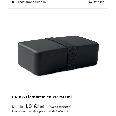
Este
Seleccionar opciones
Detalles
producto
tiene
múltiples
variantes.
Las
opciones
se
pueden
elegir
en
la
página
de
producto
BRUSS Fiambrera en PP 750 ml
1,91
€
Desde
/unid.
(IVA no incluido)
Precio sin marcaje y para más de 5.000 unid.