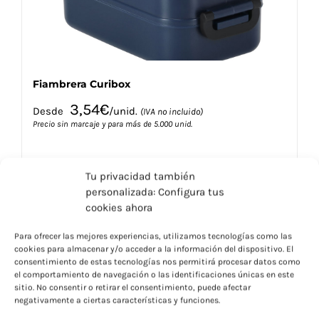
página
de
producto
Fiambrera Curibox
3,54
€
Desde
/unid.
(IVA no incluido)
Precio sin marcaje y para más de 5.000 unid.
Tu privacidad también
personalizada: Configura tus
cookies ahora
Para ofrecer las mejores experiencias, utilizamos tecnologías como las
Este
Seleccionar opciones
Detalles
cookies para almacenar y/o acceder a la información del dispositivo. El
producto
consentimiento de estas tecnologías nos permitirá procesar datos como
tiene
el comportamiento de navegación o las identificaciones únicas en este
múltiples
sitio. No consentir o retirar el consentimiento, puede afectar
negativamente a ciertas características y funciones.
variantes.
Las