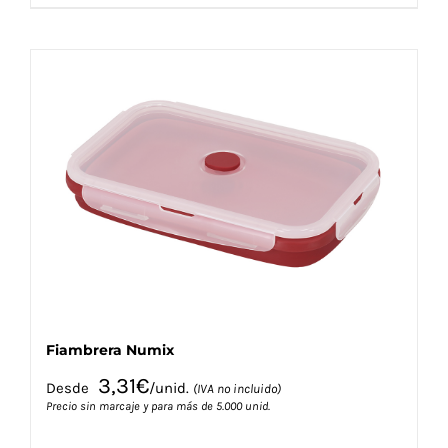
producto
tiene
múltiples
variantes.
Las
opciones
se
pueden
elegir
en
la
página
de
producto
Fiambrera Numix
3,31
€
Desde
/unid.
(IVA no incluido)
Precio sin marcaje y para más de 5.000 unid.