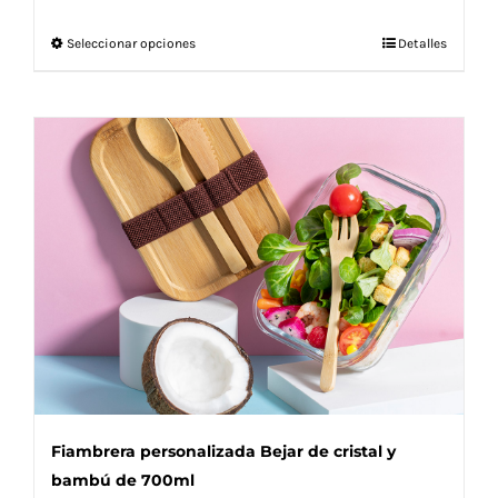
Este
Seleccionar opciones
Detalles
producto
tiene
múltiples
variantes.
Las
opciones
se
pueden
elegir
en
la
página
de
producto
Fiambrera personalizada Bejar de cristal y
bambú de 700ml