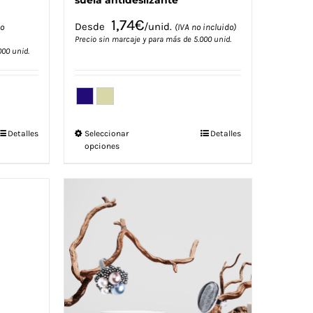
suela antideslizante
1,74
€
Desde
/unid.
no
(IVA no incluido)
Precio sin marcaje y para más de 5.000 unid.
000 unid.
Este
Detalles
Seleccionar
Detalles
opciones
producto
tiene
múltiples
variantes.
Las
opciones
se
pueden
elegir
en
la