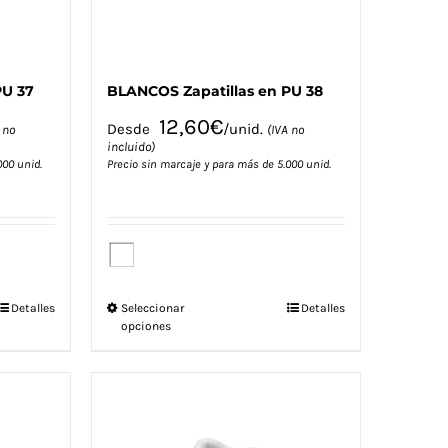
de
producto
PU 37
BLANCOS Zapatillas en PU 38
12,60
€
Desde
/unid.
 no
(IVA no
incluido)
000 unid.
Precio sin marcaje y para más de 5.000 unid.
Este
Detalles
Seleccionar
Detalles
opciones
producto
tiene
múltiples
variantes.
Las
opciones