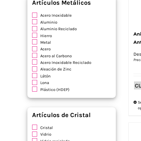
Artículos Metálicos
Acero Inoxidable
Aluminio
Aluminio Reciclado
Ani
Hierro
Ant
Metal
Acero
De
Acero al Carbono
Prec
Acero Inoxidable Reciclado
Aleación de Zinc
Látón
Lona
Plástico (HDEP)
S
o
Artículos de Cristal
Cristal
Vidrio