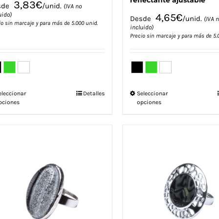
reflectante ajustable
3,83
€
sde
/unid.
(IVA no
uido)
4,65
€
Desde
/unid.
(IVA 
io sin marcaje y para más de 5.000 unid.
incluido)
Precio sin marcaje y para más de 5.
Este
Este
eleccionar
Detalles
Seleccionar
pciones
opciones
producto
producto
tiene
tiene
múltiples
múltiples
variantes.
variantes.
Las
Las
opciones
opciones
se
se
pueden
pueden
elegir
elegir
en
en
la
la