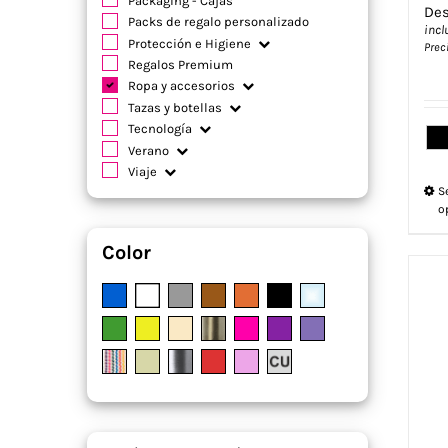
Packaging - Cajas
De
Packs de regalo personalizado
incl
Protección e Higiene
Prec
Regalos Premium
Ropa y accesorios
Tazas y botellas
Tecnología
Verano
Viaje
S
o
Color