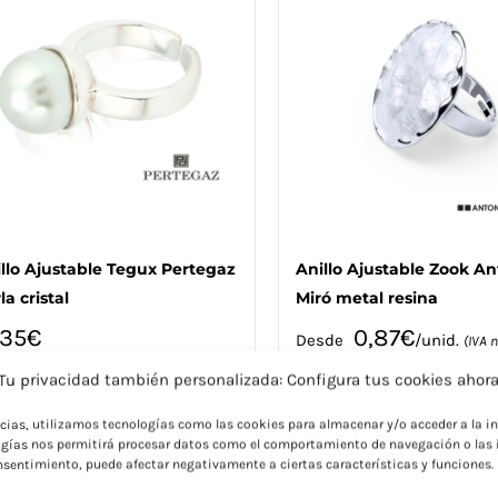
opciones
opciones
se
se
pueden
pueden
elegir
elegir
en
en
la
la
página
página
de
de
producto
producto
llo Ajustable Tegux Pertegaz
Anillo Ajustable Zook An
la cristal
Miró metal resina
,35
€
0,87
€
Desde
/unid.
(IVA 
io sin marcaje y para más de 5.000 unid.
incluido)
Tu privacidad también personalizada: Configura tus cookies ahor
Precio sin marcaje y para más de 5.
ncias, utilizamos tecnologías como las cookies para almacenar y/o acceder a la in
gías nos permitirá procesar datos como el comportamiento de navegación o las i
consentimiento, puede afectar negativamente a ciertas características y funciones.