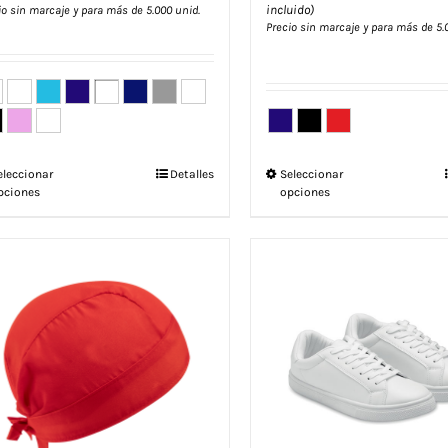
incluido)
io sin marcaje y para más de 5.000 unid.
Precio sin marcaje y para más de 5.
Este
Este
eleccionar
Detalles
Seleccionar
pciones
opciones
producto
producto
tiene
tiene
múltiples
múltiples
variantes.
variantes.
Las
Las
opciones
opciones
se
se
pueden
pueden
elegir
elegir
en
en
la
la
página
página