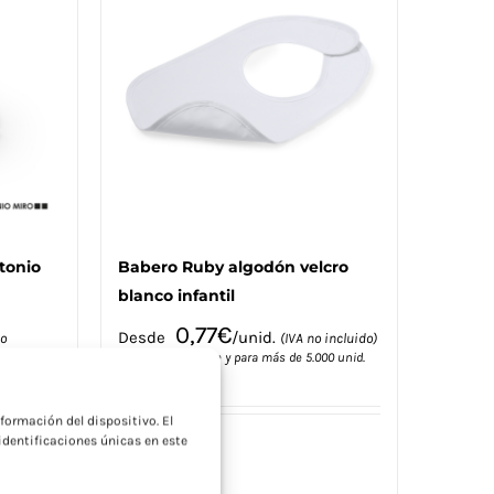
opciones
se
pueden
elegir
en
la
página
de
producto
tonio
Babero Ruby algodón velcro
blanco infantil
0,77
€
Desde
/unid.
no
(IVA no incluido)
Precio sin marcaje y para más de 5.000 unid.
a
000 unid.
formación del dispositivo. El
dentificaciones únicas en este