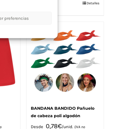
Este
Detalles
Seleccionar
Detalles
opciones
producto
tiene
er preferencias
múltiples
variantes.
Las
opciones
se
pueden
elegir
en
la
página
de
producto
a
BANDANA BANDIDO Pañuelo
de cabeza poli algodón
0,78
€
Desde
/unid.
o
(IVA no