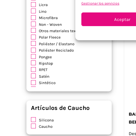
Gestionar los servicios
S
Licra
o
Lino
Microfibra
Aceptar
Non - Woven
Otros materiales textiles
Polar Fleece
Poliéster / Elastano
Poliéster Reciclado
Pongee
Ripstop
RPET
Satén
Sintético
Soft Shell
Terciopelo
Viscosa
Artículos de Caucho
Yute / Algodón
BA
Silicona
BE
Caucho
De