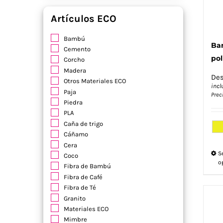
Artículos ECO
Bambú
Ba
Cemento
pol
Corcho
Madera
De
Otros Materiales ECO
incl
Paja
Prec
Piedra
PLA
Caña de trigo
Cáñamo
Cera
S
Coco
o
Fibra de Bambú
Fibra de Café
Fibra de Té
Granito
Materiales ECO
Mimbre