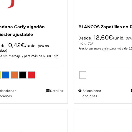
de
de
producto
producto
ndana Garfy algodón
BLANCOS Zapatillas en 
iéster ajustable
12,60
€
Desde
/unid.
(IVA
incluido)
0,42
€
sde
/unid.
(IVA no
Precio sin marcaje y para más de 5.
uido)
io sin marcaje y para más de 5.000 unid.
Este
Este
eleccionar
Detalles
Seleccionar
pciones
opciones
producto
producto
tiene
tiene
múltiples
múltiples
variantes.
variantes.
Las
Las
opciones
opciones