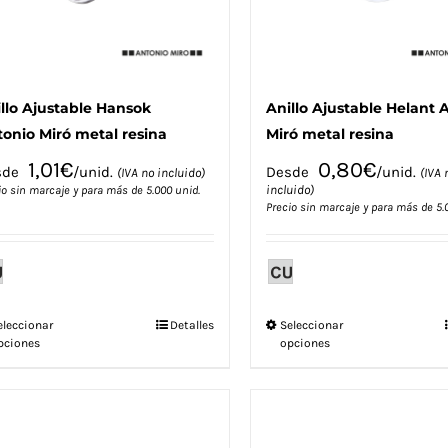
página
página
de
de
producto
producto
llo Ajustable Hansok
Anillo Ajustable Helant 
onio Miró metal resina
Miró metal resina
1,01
€
0,80
€
sde
/unid.
Desde
/unid.
(IVA no incluido)
(IVA 
incluido)
io sin marcaje y para más de 5.000 unid.
Precio sin marcaje y para más de 5.
Este
Este
eleccionar
Detalles
Seleccionar
pciones
opciones
producto
producto
tiene
tiene
múltiples
múltiples
variantes.
variantes.
Las
Las