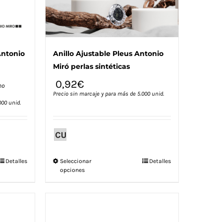
página
de
producto
Antonio
Anillo Ajustable Pleus Antonio
Miró perlas sintéticas
0,92
€
no
Precio sin marcaje y para más de 5.000 unid.
000 unid.
Este
Detalles
Seleccionar
Detalles
opciones
producto
tiene
múltiples
variantes.
Las