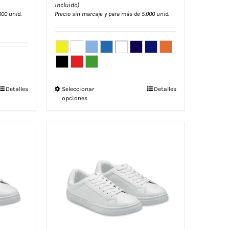
incluido)
000 unid.
Precio sin marcaje y para más de 5.000 unid.
Este
Detalles
Seleccionar
Detalles
opciones
producto
tiene
múltiples
variantes.
Las
opciones
se
pueden
elegir
en
la
página