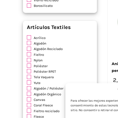
Vidrio reciclado
Borosilicato
Artículos Textiles
Acrílico
Algodón
Algodón Reciclado
Fieltro
Nylon
Ani
Poliéster
per
Poliéster RPET
Tela Vaquera
2
Yute
Prec
Algodón / Poliéster
Algodón Orgánico
Canvas
Para ofrecer las mejores experie
Coral Fleece
consentimiento de estas tecnolo
sitio. No consentir o retirar el 
Fieltro reciclado
Fleece