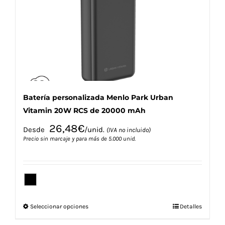
pueden
elegir
en
la
página
de
producto
Batería personalizada Menlo Park Urban
Vitamin 20W RCS de 20000 mAh
26,48
€
Desde
/unid.
(IVA no incluido)
Precio sin marcaje y para más de 5.000 unid.
Este
Seleccionar opciones
Detalles
producto