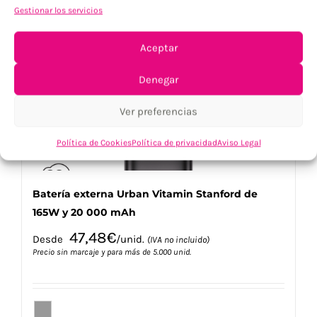
Gestionar los servicios
Las
opciones
se
Aceptar
pueden
elegir
Denegar
en
la
Ver preferencias
página
de
Política de Cookies
Política de privacidad
Aviso Legal
producto
Batería externa Urban Vitamin Stanford de
165W y 20 000 mAh
47,48
€
Desde
/unid.
(IVA no incluido)
Precio sin marcaje y para más de 5.000 unid.