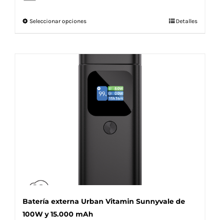
Este
Seleccionar opciones
Detalles
producto
tiene
múltiples
variantes.
Las
opciones
se
pueden
elegir
en
la
página
de
producto
Batería externa Urban Vitamin Sunnyvale de
100W y 15.000 mAh