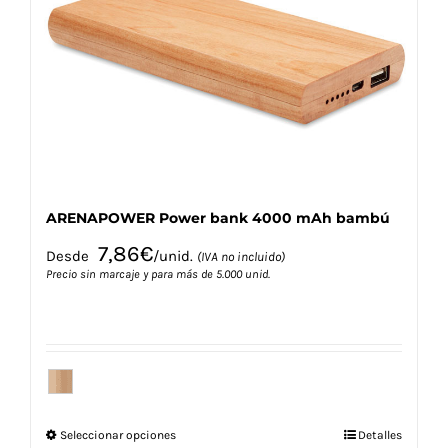
se
pueden
elegir
en
la
página
de
producto
ARENAPOWER Power bank 4000 mAh bambú
7,86
€
Desde
/unid.
(IVA no incluido)
Precio sin marcaje y para más de 5.000 unid.
Este
Seleccionar opciones
Detalles