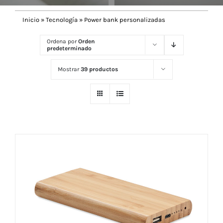
Inicio
»
Tecnología
»
Power bank personalizadas
Navidad 🎄 Invierno
Ordena por
Orden
predeterminado
Tecnología
Mostrar
39 productos
Más Regalos
Fabricación
WooCommerce Cart