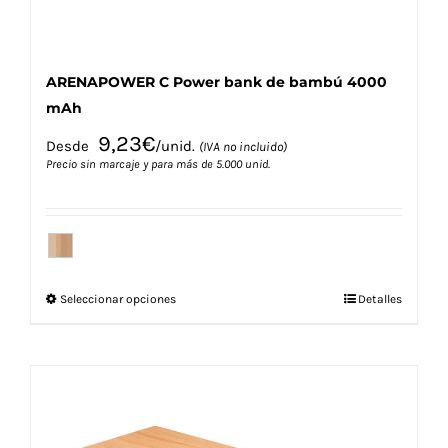
de
producto
ARENAPOWER C Power bank de bambú 4000
mAh
9,23
€
Desde
/unid.
(IVA no incluido)
Precio sin marcaje y para más de 5.000 unid.
Este
Seleccionar opciones
Detalles
producto
tiene
múltiples
variantes.
Las
opciones