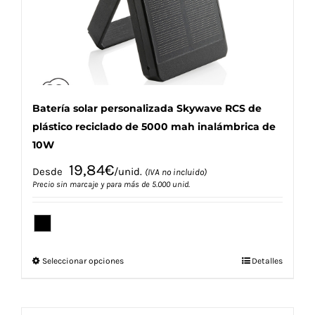
en
la
página
de
producto
Batería solar personalizada Skywave RCS de
plástico reciclado de 5000 mah inalámbrica de
10W
19,84
€
Desde
/unid.
(IVA no incluido)
Precio sin marcaje y para más de 5.000 unid.
Este
Seleccionar opciones
Detalles
producto
tiene
múltiples