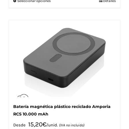
Este
Seleccionar opciones
Detalles
producto
tiene
múltiples
variantes.
Las
opciones
se
pueden
elegir
en
la
página
de
producto
Batería magnética plástico reciclado Amporia
RCS 10.000 mAh
15,20
€
Desde
/unid.
(IVA no incluido)