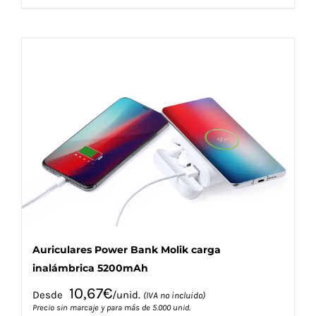
producto
tiene
múltiples
variantes.
Las
opciones
se
pueden
elegir
en
la
página
de
producto
Auriculares Power Bank Molik carga
inalámbrica 5200mAh
10,67
€
Desde
/unid.
(IVA no incluido)
Precio sin marcaje y para más de 5.000 unid.