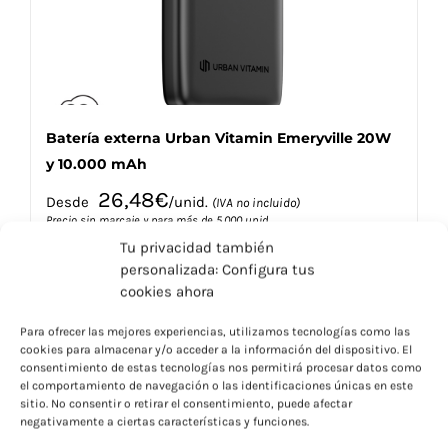
la
página
de
producto
Batería externa Urban Vitamin Emeryville 20W
y 10.000 mAh
26,48
€
Desde
/unid.
(IVA no incluido)
Precio sin marcaje y para más de 5.000 unid.
Tu privacidad también
personalizada: Configura tus
cookies ahora
Para ofrecer las mejores experiencias, utilizamos tecnologías como las
cookies para almacenar y/o acceder a la información del dispositivo. El
Este
Seleccionar opciones
Detalles
consentimiento de estas tecnologías nos permitirá procesar datos como
producto
el comportamiento de navegación o las identificaciones únicas en este
tiene
sitio. No consentir o retirar el consentimiento, puede afectar
múltiples
negativamente a ciertas características y funciones.
variantes.