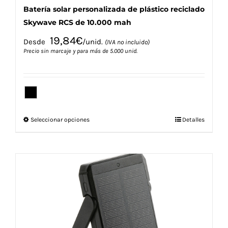
Batería solar personalizada de plástico reciclado
Skywave RCS de 10.000 mah
19,84
€
Desde
/unid.
(IVA no incluido)
Precio sin marcaje y para más de 5.000 unid.
Este
Seleccionar opciones
Detalles
producto
tiene
múltiples
variantes.
Las
opciones
se
pueden
elegir