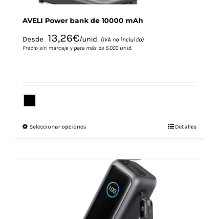
AVELI Power bank de 10000 mAh
13,26
€
Desde
/unid.
(IVA no incluido)
Precio sin marcaje y para más de 5.000 unid.
Este
Seleccionar opciones
Detalles
producto
tiene
múltiples
variantes.
Las
opciones
se
pueden