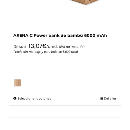
ARENA C Power bank de bambú 6000 mAh
13,07
€
Desde
/unid.
(IVA no incluido)
Precio sin marcaje y para más de 5.000 unid.
Este
Seleccionar opciones
Detalles
producto
tiene
múltiples
variantes.