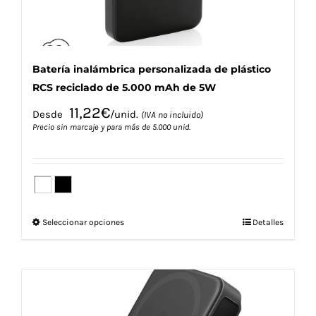
de
producto
Batería inalámbrica personalizada de plástico
RCS reciclado de 5.000 mAh de 5W
11,22
€
Desde
/unid.
(IVA no incluido)
Precio sin marcaje y para más de 5.000 unid.
Este
Seleccionar opciones
Detalles
producto
tiene
múltiples
variantes.
Las
opciones