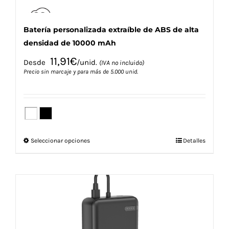
Batería personalizada extraíble de ABS de alta
densidad de 10000 mAh
11,91
€
Desde
/unid.
(IVA no incluido)
Precio sin marcaje y para más de 5.000 unid.
Este
Seleccionar opciones
Detalles
producto
tiene
múltiples
variantes.
Las
opciones
se