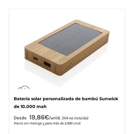
tiene
múltiples
variantes.
Las
opciones
se
pueden
elegir
en
la
página
de
producto
Batería solar personalizada de bambú Sunwick
de 10.000 mah
19,86
€
Desde
/unid.
(IVA no incluido)
Precio sin marcaje y para más de 5.000 unid.