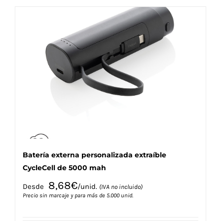
múltiples
variantes.
Las
opciones
se
pueden
elegir
en
la
página
de
producto
Batería externa personalizada extraíble
CycleCell de 5000 mah
8,68
€
Desde
/unid.
(IVA no incluido)
Precio sin marcaje y para más de 5.000 unid.