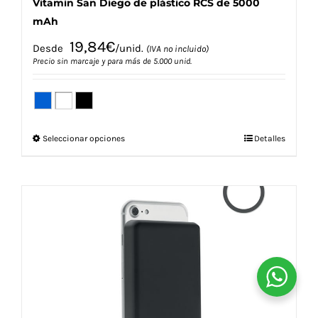
Vitamin San Diego de plástico RCS de 5000
mAh
19,84
€
Desde
/unid.
(IVA no incluido)
Precio sin marcaje y para más de 5.000 unid.
Este
Seleccionar opciones
Detalles
producto
tiene
múltiples
variantes.
Las
opciones
se
pueden
elegir
en
la