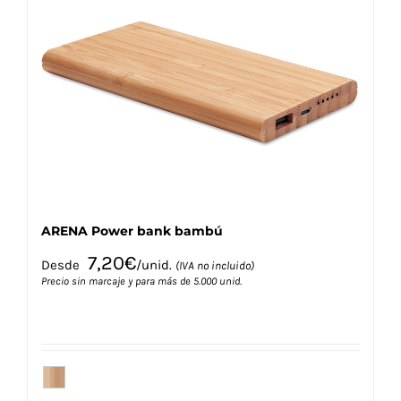
Las
opciones
se
pueden
elegir
en
la
página
de
producto
ARENA Power bank bambú
7,20
€
Desde
/unid.
(IVA no incluido)
Precio sin marcaje y para más de 5.000 unid.