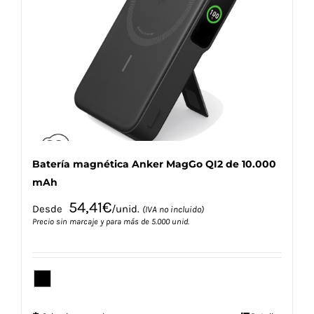
se
pueden
elegir
en
la
página
de
producto
Batería magnética Anker MagGo QI2 de 10.000
mAh
54,41
€
Desde
/unid.
(IVA no incluido)
Precio sin marcaje y para más de 5.000 unid.