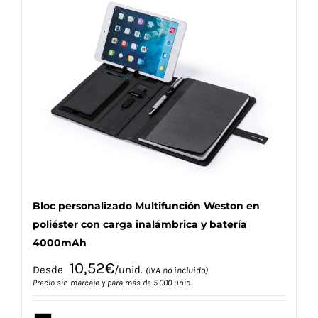
variantes.
Las
opciones
se
pueden
elegir
en
la
página
de
producto
Bloc personalizado Multifunción Weston en
poliéster con carga inalámbrica y batería
4000mAh
10,52
€
Desde
/unid.
(IVA no incluido)
Precio sin marcaje y para más de 5.000 unid.