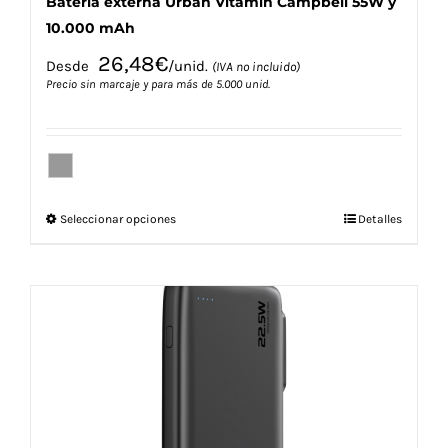
Batería externa Urban Vitamin Campbell 55W y
10.000 mAh
26,48
€
Desde
/unid.
(IVA no incluido)
Precio sin marcaje y para más de 5.000 unid.
Este
Seleccionar opciones
Detalles
producto
tiene
múltiples
variantes.
Las
opciones
se
pueden
elegir
en