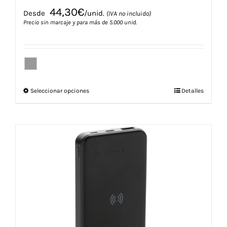
44,30
€
Desde
/unid.
(IVA no incluido)
Precio sin marcaje y para más de 5.000 unid.
Este
Seleccionar opciones
Detalles
producto
tiene
múltiples
variantes.
Las
opciones
se
pueden
elegir
en
la
página