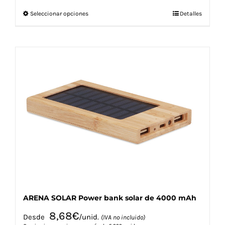
Este
Seleccionar opciones
Detalles
producto
tiene
múltiples
variantes.
Las
opciones
se
pueden
elegir
en
la
página
de
producto
ARENA SOLAR Power bank solar de 4000 mAh
8,68
€
Desde
/unid.
(IVA no incluido)