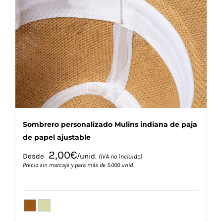
opciones
se
pueden
elegir
en
la
página
de
producto
Sombrero personalizado Mulins indiana de paja
de papel ajustable
2,00
€
Desde
/unid.
(IVA no incluido)
Precio sin marcaje y para más de 5.000 unid.