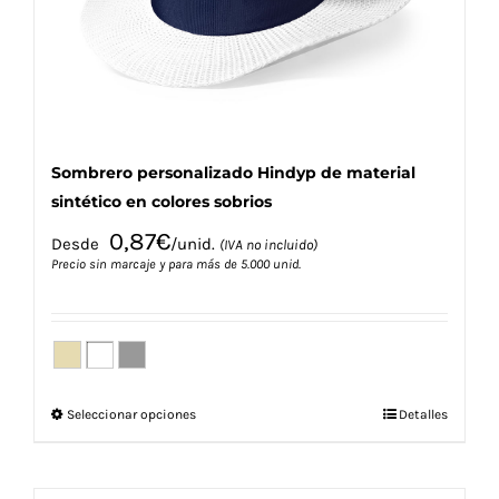
en
la
página
de
producto
Sombrero personalizado Hindyp de material
sintético en colores sobrios
0,87
€
Desde
/unid.
(IVA no incluido)
Precio sin marcaje y para más de 5.000 unid.
Este
Seleccionar opciones
Detalles
producto
tiene
múltiples