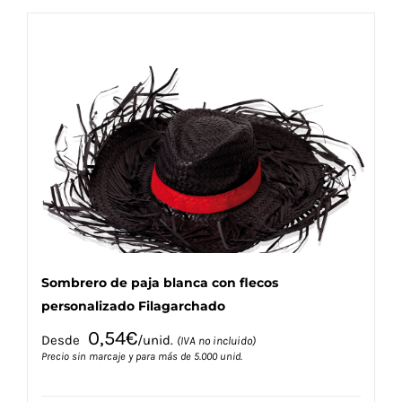
múltiples
variantes.
Las
opciones
se
pueden
elegir
en
la
página
de
producto
Sombrero de paja blanca con flecos
personalizado Filagarchado
0,54
€
Desde
/unid.
(IVA no incluido)
Precio sin marcaje y para más de 5.000 unid.