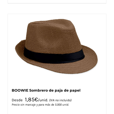
producto
tiene
múltiples
variantes.
Las
opciones
se
pueden
elegir
en
la
página
de
producto
BOOWIE Sombrero de paja de papel
1,85
€
Desde
/unid.
(IVA no incluido)
Precio sin marcaje y para más de 5.000 unid.