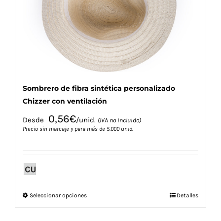
elegir
en
la
página
de
producto
Sombrero de fibra sintética personalizado
Chizzer con ventilación
0,56
€
Desde
/unid.
(IVA no incluido)
Precio sin marcaje y para más de 5.000 unid.
Este
Seleccionar opciones
Detalles
producto
tiene