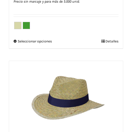
Precio sin marcaje y para más de 5.000 unid.
Este
Seleccionar opciones
Detalles
producto
tiene
múltiples
variantes.
Las
opciones
se
pueden
elegir
en
la
página
de