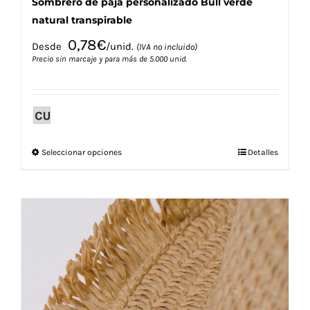
Sombrero de paja personalizado Bull verde
natural transpirable
0,78
€
Desde
/unid.
(IVA no incluido)
Precio sin marcaje y para más de 5.000 unid.
Este
Seleccionar opciones
Detalles
producto
tiene
múltiples
variantes.
Las
opciones
se
pueden
elegir
en