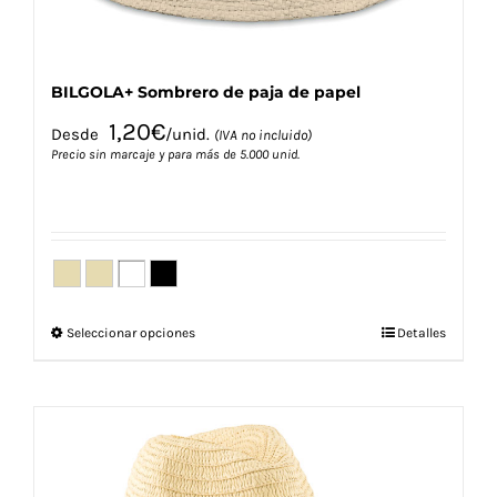
BILGOLA+ Sombrero de paja de papel
1,20
€
Desde
/unid.
(IVA no incluido)
Precio sin marcaje y para más de 5.000 unid.
Este
Seleccionar opciones
Detalles
producto
tiene
múltiples
variantes.
Las
opciones