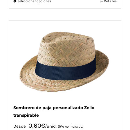
Este
Seleccionar opciones
Detalles
producto
tiene
múltiples
variantes.
Las
opciones
se
pueden
elegir
en
la
página
de
producto
Sombrero de paja personalizado Zelio
transpirable
0,60
€
Desde
/unid.
(IVA no incluido)