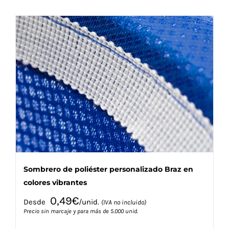
tiene
múltiples
variantes.
Las
opciones
se
pueden
elegir
en
la
página
de
producto
Sombrero de poliéster personalizado Braz en
colores vibrantes
0,49
€
Desde
/unid.
(IVA no incluido)
Precio sin marcaje y para más de 5.000 unid.