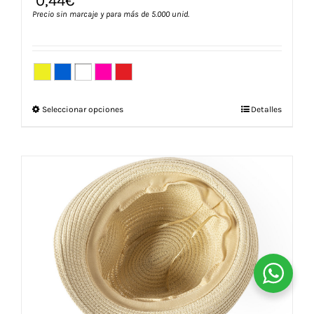
0,44
€
Precio sin marcaje y para más de 5.000 unid.
Este
Seleccionar opciones
Detalles
producto
tiene
múltiples
variantes.
Las
opciones
se
pueden
elegir
en
la
página
de