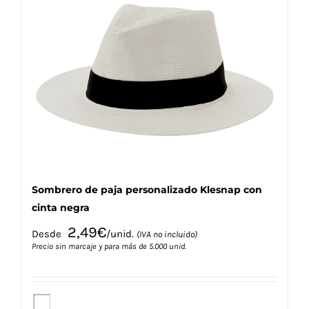
Las
opciones
se
pueden
elegir
en
la
página
de
producto
Sombrero de paja personalizado Klesnap con
cinta negra
2,49
€
Desde
/unid.
(IVA no incluido)
Precio sin marcaje y para más de 5.000 unid.