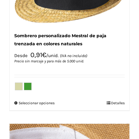
página
de
producto
Sombrero personalizado Mestral de paja
trenzada en colores naturales
0,91
€
Desde
/unid.
(IVA no incluido)
Precio sin marcaje y para más de 5.000 unid.
Este
Seleccionar opciones
Detalles
producto
tiene
múltiples
variantes.
Las