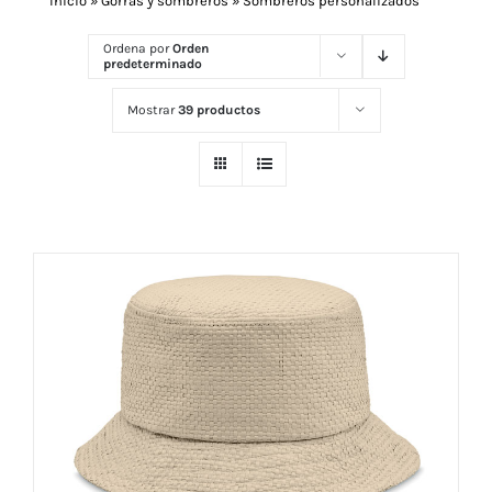
Inicio
»
Gorras y sombreros
»
Sombreros personalizados
Ordena por
Orden
predeterminado
Navidad 🎄 Invierno
Mostrar
39 productos
Tecnología
Más Regalos
Fabricación
WooCommerce Cart