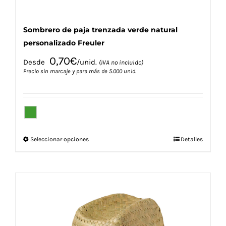
producto
Sombrero de paja trenzada verde natural
personalizado Freuler
0,70
€
Desde
/unid.
(IVA no incluido)
Precio sin marcaje y para más de 5.000 unid.
Este
Seleccionar opciones
Detalles
producto
tiene
múltiples
variantes.
Las
opciones
se