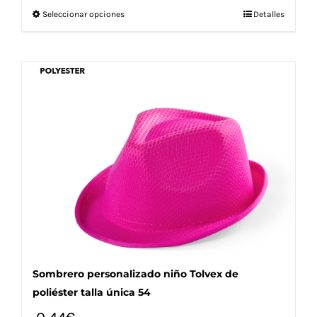
Este
Seleccionar opciones
Detalles
producto
tiene
múltiples
variantes.
Las
opciones
se
pueden
elegir
en
la
página
de
producto
Sombrero personalizado niño Tolvex de
poliéster talla única 54