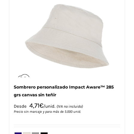
variantes.
Las
opciones
se
pueden
elegir
en
la
página
de
producto
Sombrero personalizado Impact Aware™ 285
grs canvas sin teñir
4,71
€
Desde
/unid.
(IVA no incluido)
Precio sin marcaje y para más de 5.000 unid.