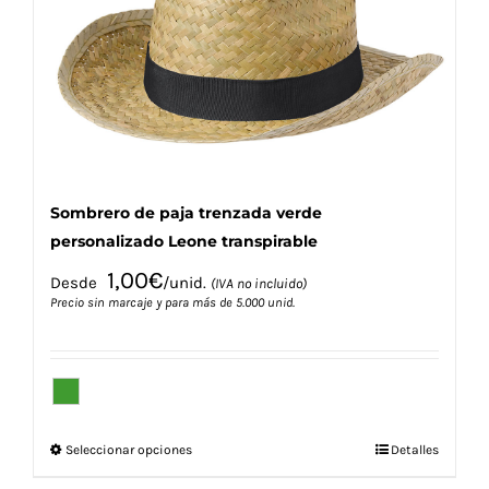
pueden
elegir
en
la
página
de
producto
Sombrero de paja trenzada verde
personalizado Leone transpirable
1,00
€
Desde
/unid.
(IVA no incluido)
Precio sin marcaje y para más de 5.000 unid.
Este
Seleccionar opciones
Detalles
producto