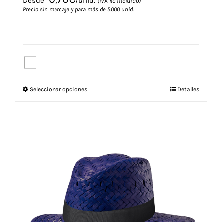
Desde
/unid.
(IVA no incluido)
Precio sin marcaje y para más de 5.000 unid.
Este
Seleccionar opciones
Detalles
producto
tiene
múltiples
variantes.
Las
opciones
se
pueden
elegir
en
la
página