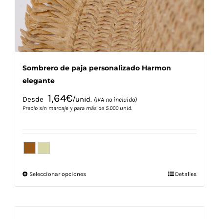
la
página
de
producto
Sombrero de paja personalizado Harmon
elegante
1,64
€
Desde
/unid.
(IVA no incluido)
Precio sin marcaje y para más de 5.000 unid.
Este
Seleccionar opciones
Detalles
producto
tiene
múltiples
variantes.