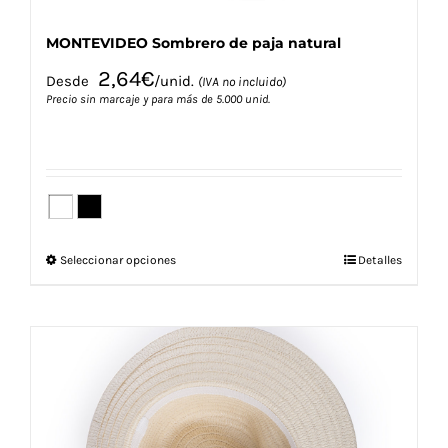
MONTEVIDEO Sombrero de paja natural
2,64
€
Desde
/unid.
(IVA no incluido)
Precio sin marcaje y para más de 5.000 unid.
Este
Seleccionar opciones
Detalles
producto
tiene
múltiples
variantes.
Las
opciones
se
pueden