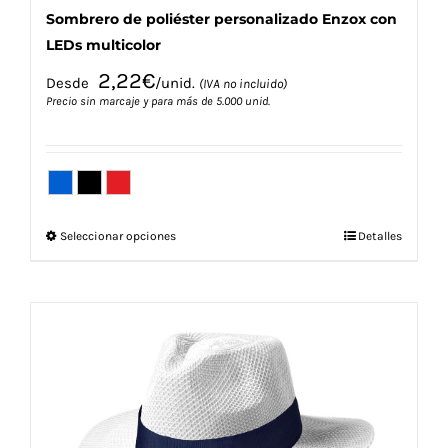
Sombrero de poliéster personalizado Enzox con
LEDs multicolor
2,22
€
Desde
/unid.
(IVA no incluido)
Precio sin marcaje y para más de 5.000 unid.
Este
Seleccionar opciones
Detalles
producto
tiene
múltiples
variantes.
Las
opciones
se
pueden
elegir