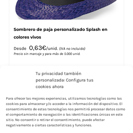
de
producto
Sombrero de paja personalizado Splash en
colores vivos
0,63
€
Desde
/unid.
(IVA no incluido)
Precio sin marcaje y para más de 5.000 unid.
Tu privacidad también
personalizada: Configura tus
cookies ahora
Este
Seleccionar opciones
Detalles
Para ofrecer las mejores experiencias, utilizamos tecnologías como las
producto
cookies para almacenar y/o acceder a la información del dispositivo. El
tiene
consentimiento de estas tecnologías nos permitirá procesar datos como
múltiples
el comportamiento de navegación o las identificaciones únicas en este
variantes.
sitio. No consentir o retirar el consentimiento, puede afectar
negativamente a ciertas características y funciones.
Las