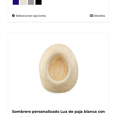
Este
Seleccionar opciones
Detalles
producto
tiene
múltiples
variantes.
Las
opciones
se
pueden
elegir
en
la
página
de
producto
Sombrero personalizado Lua de paja blanca con