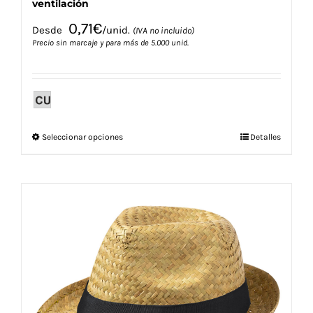
ventilación
0,71
€
Desde
/unid.
(IVA no incluido)
Precio sin marcaje y para más de 5.000 unid.
Este
Seleccionar opciones
Detalles
producto
tiene
múltiples
variantes.
Las
opciones
se
pueden
elegir
en
la