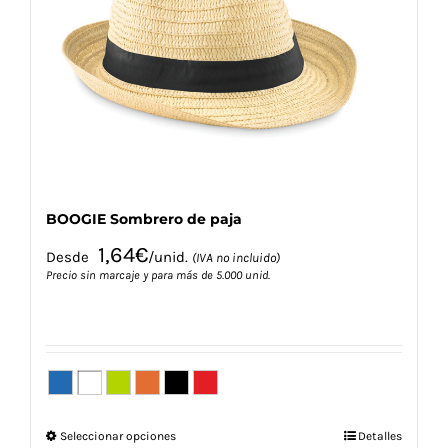
se
pueden
elegir
en
la
página
de
producto
BOOGIE Sombrero de paja
1,64
€
Desde
/unid.
(IVA no incluido)
Precio sin marcaje y para más de 5.000 unid.
Este
Seleccionar opciones
Detalles