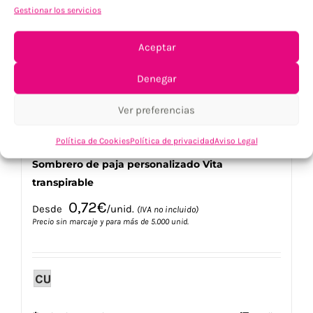
opciones
Gestionar los servicios
se
pueden
elegir
Aceptar
en
la
Denegar
página
de
Ver preferencias
producto
Política de Cookies
Política de privacidad
Aviso Legal
Sombrero de paja personalizado Vita
transpirable
0,72
€
Desde
/unid.
(IVA no incluido)
Precio sin marcaje y para más de 5.000 unid.