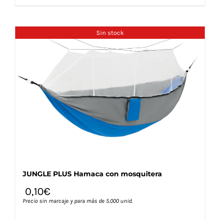
producto
tiene
múltiples
Sin stock
variantes.
Las
opciones
se
pueden
elegir
en
la
página
de
producto
JUNGLE PLUS Hamaca con mosquitera
0,10
€
Precio sin marcaje y para más de 5.000 unid.