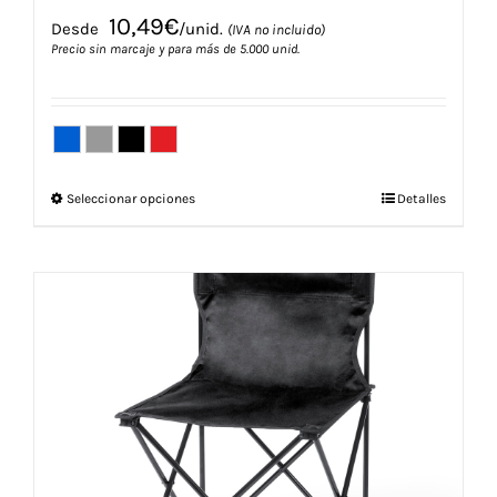
10,49
€
Desde
/unid.
(IVA no incluido)
Precio sin marcaje y para más de 5.000 unid.
Este
Seleccionar opciones
Detalles
producto
tiene
múltiples
variantes.
Las
opciones
se
pueden
elegir
en
la
página