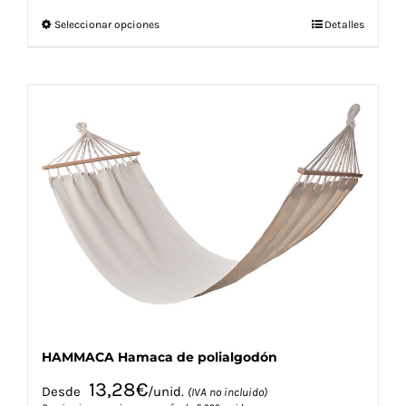
Este
Seleccionar opciones
Detalles
producto
tiene
múltiples
variantes.
Las
opciones
se
pueden
elegir
en
la
página
de
producto
HAMMACA Hamaca de polialgodón
13,28
€
Desde
/unid.
(IVA no incluido)