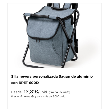
múltiples
variantes.
Las
opciones
se
pueden
elegir
en
la
página
de
producto
Silla nevera personalizada Sagan de aluminio
con RPET 600D
12,31
€
Desde
/unid.
(IVA no incluido)
Precio sin marcaje y para más de 5.000 unid.