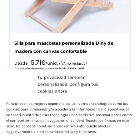
la
página
de
producto
Silla para mascostas personalizada Diny de
madera con canvas confortable
5,71
€
Desde
/unid.
(IVA no incluido)
Precio sin marcaje y para más de 5.000 unid.
Tu privacidad también
personalizada: Configura tus
cookies ahora
Para ofrecer las mejores experiencias, utilizamos tecnologías como las
cookies para almacenar y/o acceder a la información del dispositivo. El
Este
Seleccionar opciones
Detalles
consentimiento de estas tecnologías nos permitirá procesar datos como
producto
el comportamiento de navegación o las identificaciones únicas en este
tiene
sitio. No consentir o retirar el consentimiento, puede afectar
múltiples
negativamente a ciertas características y funciones.
variantes.