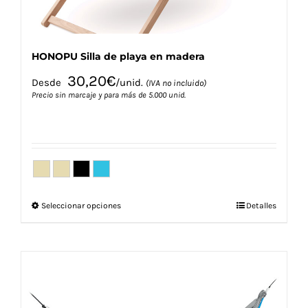
de
producto
HONOPU Silla de playa en madera
30,20
€
Desde
/unid.
(IVA no incluido)
Precio sin marcaje y para más de 5.000 unid.
Este
Seleccionar opciones
Detalles
producto
tiene
múltiples
variantes.
Las
opciones