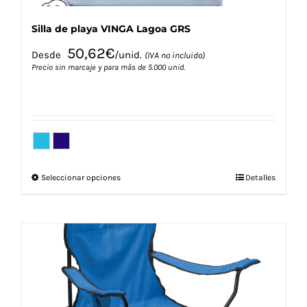
Silla de playa VINGA Lagoa GRS
50,62
€
Desde
/unid.
(IVA no incluido)
Precio sin marcaje y para más de 5.000 unid.
Este
Seleccionar opciones
Detalles
producto
tiene
múltiples
variantes.
Las
opciones
se
pueden