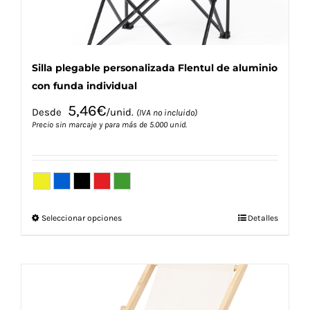
de
producto
Silla plegable personalizada Flentul de aluminio
con funda individual
5,46
€
Desde
/unid.
(IVA no incluido)
Precio sin marcaje y para más de 5.000 unid.
Este
Seleccionar opciones
Detalles
producto
tiene
múltiples
variantes.
Las
opciones