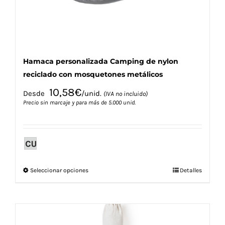
Hamaca personalizada Camping de nylon
reciclado con mosquetones metálicos
10,58
€
Desde
/unid.
(IVA no incluido)
Precio sin marcaje y para más de 5.000 unid.
Este
Seleccionar opciones
Detalles
producto
tiene
múltiples
variantes.