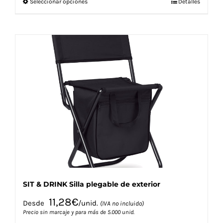
Este
Seleccionar opciones
Detalles
producto
tiene
múltiples
variantes.
Las
opciones
se
pueden
elegir
en
la
página
de
producto
SIT & DRINK Silla plegable de exterior
11,28
€
Desde
/unid.
(IVA no incluido)
Precio sin marcaje y para más de 5.000 unid.