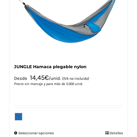
se
pueden
elegir
en
la
página
de
producto
JUNGLE Hamaca plegable nylon
14,45
€
Desde
/unid.
(IVA no incluido)
Precio sin marcaje y para más de 5.000 unid.
Este
Seleccionar opciones
Detalles