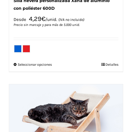
Silla nevera personalizada Xana de aluminio
con poliéster 600D
4,29
€
Desde
/unid.
(IVA no incluido)
Precio sin marcaje y para más de 5.000 unid.
Este
Seleccionar opciones
Detalles
producto
tiene
múltiples
variantes.
Las
opciones
se
pueden
elegir
en