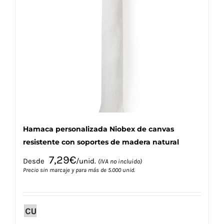
Las
opciones
se
pueden
elegir
en
la
página
de
producto
Hamaca personalizada Niobex de canvas
resistente con soportes de madera natural
7,29
€
Desde
/unid.
(IVA no incluido)
Precio sin marcaje y para más de 5.000 unid.