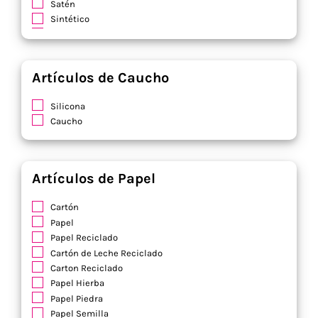
Satén
Sintético
Soft Shell
Terciopelo
Viscosa
Artículos de Caucho
Yute / Algodón
Silicona
Caucho
Artículos de Papel
Cartón
Papel
Papel Reciclado
Cartón de Leche Reciclado
Carton Reciclado
Papel Hierba
Papel Piedra
Papel Semilla