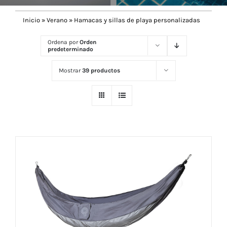
Inicio
»
Verano
»
Hamacas y sillas de playa personalizadas
Navidad 🎄 Invierno
Ordena por
Orden
predeterminado
Tecnología
Mostrar
39 productos
Más Regalos
Fabricación
WooCommerce Cart