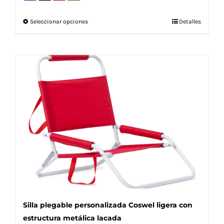
Este
Seleccionar opciones
Detalles
producto
tiene
múltiples
variantes.
Las
opciones
se
pueden
elegir
en
la
página
de
producto
Silla plegable personalizada Coswel ligera con
estructura metálica lacada