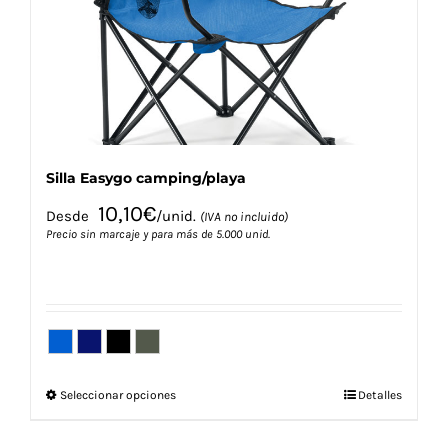
elegir
en
la
página
de
producto
Silla Easygo camping/playa
10,10
€
Desde
/unid.
(IVA no incluido)
Precio sin marcaje y para más de 5.000 unid.
Este
Seleccionar opciones
Detalles
producto
tiene