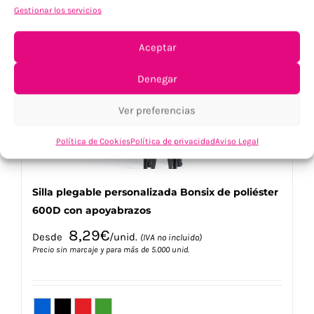
Gestionar los servicios
Las
opciones
se
Aceptar
pueden
elegir
Denegar
en
la
Ver preferencias
página
de
Política de Cookies
Política de privacidad
Aviso Legal
producto
Silla plegable personalizada Bonsix de poliéster
600D con apoyabrazos
8,29
€
Desde
/unid.
(IVA no incluido)
Precio sin marcaje y para más de 5.000 unid.