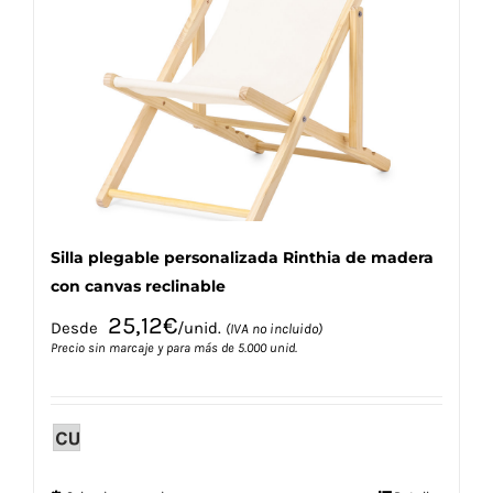
se
pueden
elegir
en
la
página
de
producto
Silla plegable personalizada Rinthia de madera
con canvas reclinable
25,12
€
Desde
/unid.
(IVA no incluido)
Precio sin marcaje y para más de 5.000 unid.