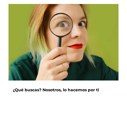
múltiples
variantes.
Las
opciones
se
pueden
elegir
en
la
página
de
producto
¿Qué buscas? Nosotros, lo hacemos por ti