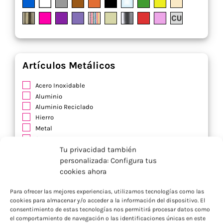
Artículos Metálicos
Acero Inoxidable
Aluminio
Aluminio Reciclado
Hierro
Metal
Acero
Tu privacidad también
Acero al Carbono
personalizada: Configura tus
Acero Inoxidable Reciclado
Aleación de Zinc
cookies ahora
Látón
Para ofrecer las mejores experiencias, utilizamos tecnologías como las
Lona
cookies para almacenar y/o acceder a la información del dispositivo. El
Plástico (HDEP)
consentimiento de estas tecnologías nos permitirá procesar datos como
el comportamiento de navegación o las identificaciones únicas en este