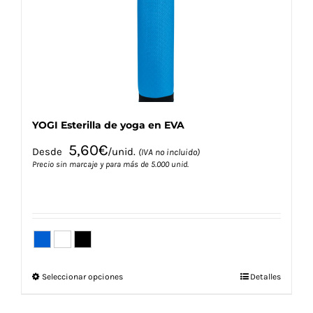
elegir
en
la
página
de
producto
YOGI Esterilla de yoga en EVA
5,60
€
Desde
/unid.
(IVA no incluido)
Precio sin marcaje y para más de 5.000 unid.
Este
Seleccionar opciones
Detalles
producto
tiene