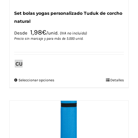
Set bolas yogas personalizado Tuduk de corcho
natural
1,98
€
Desde
/unid.
(IVA no incluido)
Precio sin marcaje y para más de 5.000 unid.
Este
Seleccionar opciones
Detalles
producto
tiene
múltiples
variantes.
Las
opciones
se
pueden