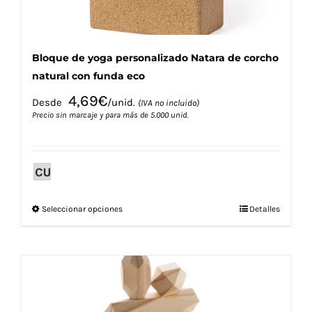
Bloque de yoga personalizado Natara de corcho
natural con funda eco
4,69
€
Desde
/unid.
(IVA no incluido)
Precio sin marcaje y para más de 5.000 unid.
Este
Seleccionar opciones
Detalles
producto
tiene
múltiples
variantes.
Las
opciones