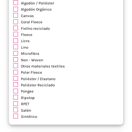
Algodón / Poliéster
Algodón Orgánico
Canvas
Coral Fleece
Fieltro reciclado
Fleece
Licra
Lino
Microfibra
Non - Woven
Otros materiales textiles
Polar Fleece
Poliéster / Elastano
Poliéster Reciclado
Pongee
Ripstop
RPET
Satén
Sintético
Soft Shell
Terciopelo