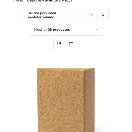
Inicio
»
Deporte y aventura
»
Yoga
Ordena por
Orden
predeterminado
Navidad 🎄 Invierno
Mostrar
39 productos
Tecnología
Más Regalos
Fabricación
WooCommerce Cart