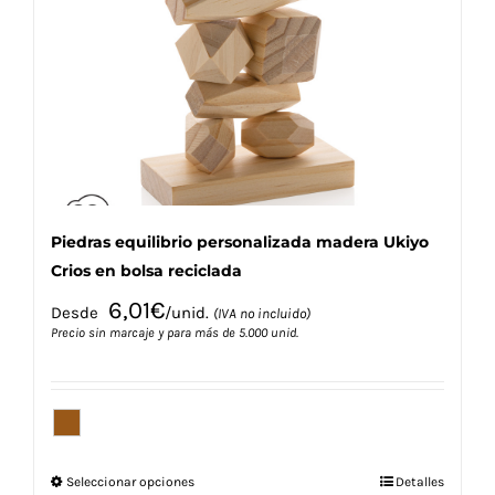
se
pueden
elegir
en
la
página
de
producto
Piedras equilibrio personalizada madera Ukiyo
Crios en bolsa reciclada
6,01
€
Desde
/unid.
(IVA no incluido)
Precio sin marcaje y para más de 5.000 unid.
Este
Seleccionar opciones
Detalles