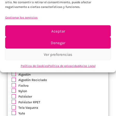
sitio. No consentir o retirar el consentimiento, puede afectar
negativamente a ciertas características y funciones.
Artículos de Cristal
Gestionar los servicios
Cristal
Vidrio
Aceptar
Vidrio reciclado
Borosilicato
Denegar
Ver preferencias
Artículos Textiles
Política de Cookies
Política de privacidad
Aviso Legal
Acrílico
Algodón
Algodón Reciclado
Fieltro
Nylon
Poliéster
Poliéster RPET
Tela Vaquera
Yute