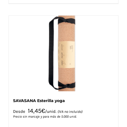
producto
tiene
múltiples
variantes.
Las
opciones
se
pueden
elegir
en
la
página
de
producto
SAVASANA Esterilla yoga
14,45
€
Desde
/unid.
(IVA no incluido)
Precio sin marcaje y para más de 5.000 unid.