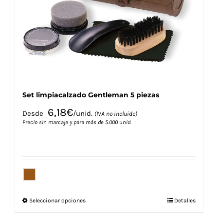
pueden
elegir
en
la
página
de
producto
Set limpiacalzado Gentleman 5 piezas
6,18
€
Desde
/unid.
(IVA no incluido)
Precio sin marcaje y para más de 5.000 unid.
Este
Seleccionar opciones
Detalles
producto