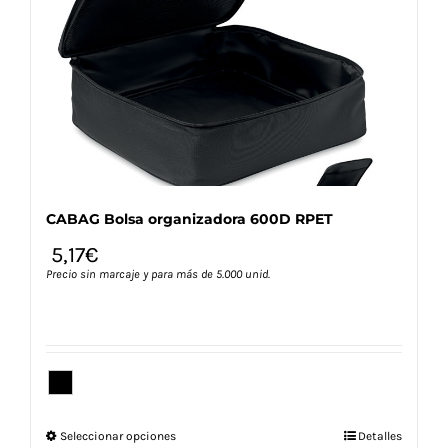
se
pueden
elegir
en
la
página
de
producto
CABAG Bolsa organizadora 600D RPET
5,17
€
Precio sin marcaje y para más de 5.000 unid.
Este
Seleccionar opciones
Detalles