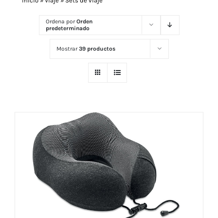
Inicio
»
Viaje
»
Sets de viaje
Ordena por
Orden
predeterminado
Navidad 🎄 Invierno
Mostrar
39 productos
Tecnología
Más Regalos
Fabricación
WooCommerce Cart