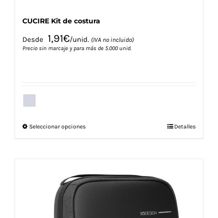
CUCIRE Kit de costura
1,91
€
Desde
/unid.
(IVA no incluido)
Precio sin marcaje y para más de 5.000 unid.
Este
Seleccionar opciones
Detalles
producto
tiene
múltiples
variantes.
Las
opciones
se
pueden