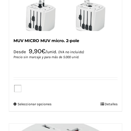
la
página
de
producto
MUV MICRO MUV micro. 2-pole
9,90
€
Desde
/unid.
(IVA no incluido)
Precio sin marcaje y para más de 5.000 unid.
Este
Seleccionar opciones
Detalles
producto
tiene
múltiples
variantes.