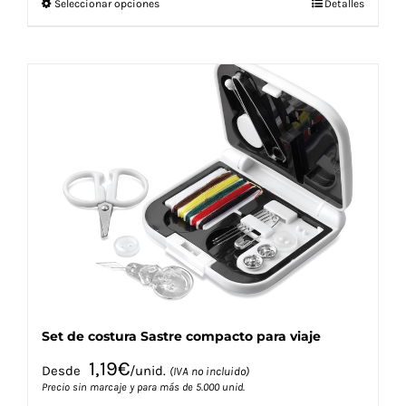
Este
Seleccionar opciones
Detalles
producto
tiene
múltiples
variantes.
Las
opciones
se
pueden
elegir
en
la
página
de
producto
Set de costura Sastre compacto para viaje
1,19
€
Desde
/unid.
(IVA no incluido)
Precio sin marcaje y para más de 5.000 unid.