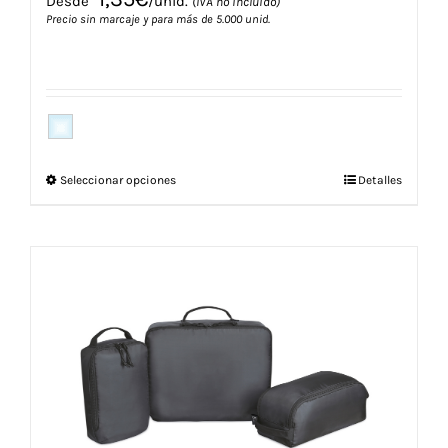
Desde
/unid.
(IVA no incluido)
Precio sin marcaje y para más de 5.000 unid.
Este
Seleccionar opciones
Detalles
producto
tiene
múltiples
variantes.
Las
opciones
se
pueden
elegir
en
la
página