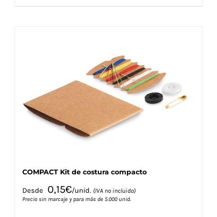
producto
tiene
múltiples
variantes.
Las
opciones
se
pueden
elegir
en
la
página
de
producto
COMPACT Kit de costura compacto
0,15
€
Desde
/unid.
(IVA no incluido)
Precio sin marcaje y para más de 5.000 unid.