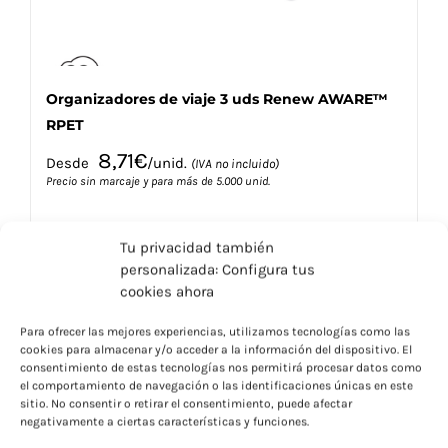
de
producto
Organizadores de viaje 3 uds Renew AWARE™
RPET
8,71
€
Desde
/unid.
(IVA no incluido)
Precio sin marcaje y para más de 5.000 unid.
Tu privacidad también
personalizada: Configura tus
cookies ahora
Este
Seleccionar opciones
Detalles
Para ofrecer las mejores experiencias, utilizamos tecnologías como las
producto
cookies para almacenar y/o acceder a la información del dispositivo. El
tiene
consentimiento de estas tecnologías nos permitirá procesar datos como
múltiples
el comportamiento de navegación o las identificaciones únicas en este
variantes.
sitio. No consentir o retirar el consentimiento, puede afectar
negativamente a ciertas características y funciones.
Las