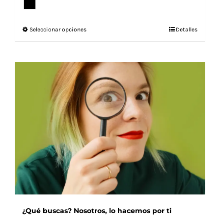
Este
Seleccionar opciones
Detalles
producto
tiene
múltiples
variantes.
Las
opciones
se
pueden
elegir
en
la
página
de
producto
¿Qué buscas? Nosotros, lo hacemos por ti