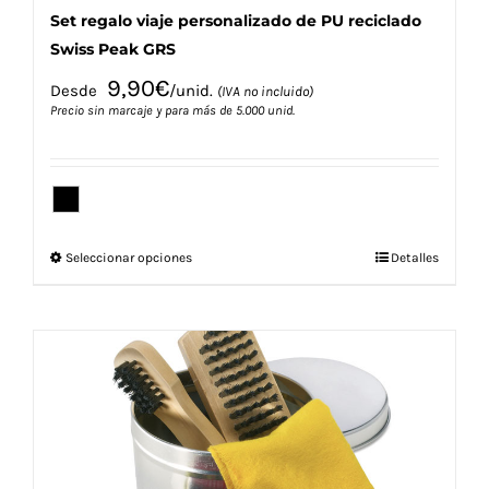
Set regalo viaje personalizado de PU reciclado
Swiss Peak GRS
9,90
€
Desde
/unid.
(IVA no incluido)
Precio sin marcaje y para más de 5.000 unid.
Este
Seleccionar opciones
Detalles
producto
tiene
múltiples
variantes.
Las
opciones
se
pueden
elegir