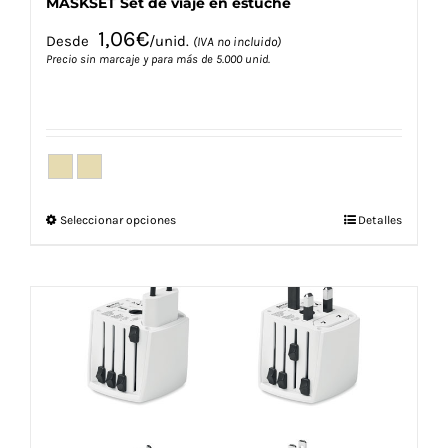
MASKSET Set de viaje en estuche
1,06
€
Desde
/unid.
(IVA no incluido)
Precio sin marcaje y para más de 5.000 unid.
Este
Seleccionar opciones
Detalles
producto
tiene
múltiples
variantes.
Las
opciones
se
pueden
elegir
en