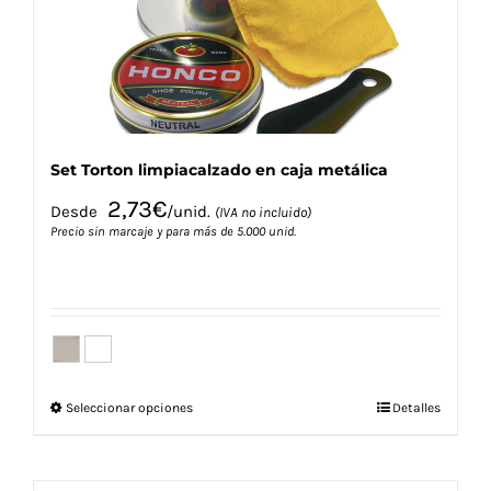
en
la
página
de
producto
Set Torton limpiacalzado en caja metálica
2,73
€
Desde
/unid.
(IVA no incluido)
Precio sin marcaje y para más de 5.000 unid.
Este
Seleccionar opciones
Detalles
producto
tiene
múltiples