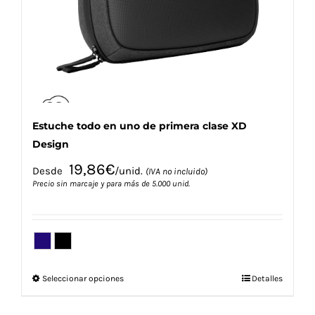
elegir
en
la
página
de
producto
Estuche todo en uno de primera clase XD
Design
19,86
€
Desde
/unid.
(IVA no incluido)
Precio sin marcaje y para más de 5.000 unid.
Este
Seleccionar opciones
Detalles
producto
tiene