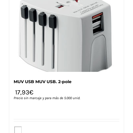
Las
opciones
se
pueden
elegir
en
la
página
de
producto
MUV USB MUV USB. 2-pole
17,93
€
Precio sin marcaje y para más de 5.000 unid.