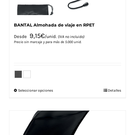
BANTAL Almohada de viaje en RPET
9,15
€
Desde
/unid.
(IVA no incluido)
Precio sin marcaje y para más de 5.000 unid.
Este
Seleccionar opciones
Detalles
producto
tiene
múltiples
variantes.
Las
opciones