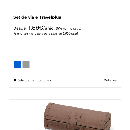
producto
Set de viaje Travelplus
1,59
€
Desde
/unid.
(IVA no incluido)
Precio sin marcaje y para más de 5.000 unid.
Este
Seleccionar opciones
Detalles
producto
tiene
múltiples
variantes.
Las
opciones
se