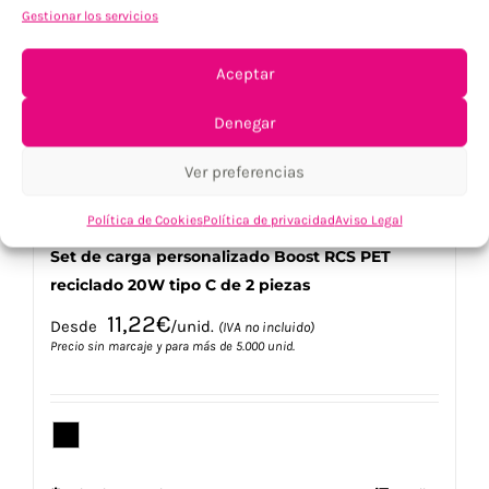
opciones
Gestionar los servicios
se
pueden
elegir
Aceptar
en
la
Denegar
página
de
Ver preferencias
producto
Política de Cookies
Política de privacidad
Aviso Legal
Set de carga personalizado Boost RCS PET
reciclado 20W tipo C de 2 piezas
11,22
€
Desde
/unid.
(IVA no incluido)
Precio sin marcaje y para más de 5.000 unid.