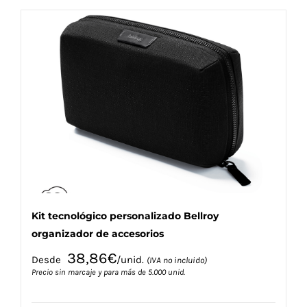
múltiples
variantes.
Las
opciones
se
pueden
elegir
en
la
página
de
producto
Kit tecnológico personalizado Bellroy
organizador de accesorios
38,86
€
Desde
/unid.
(IVA no incluido)
Precio sin marcaje y para más de 5.000 unid.