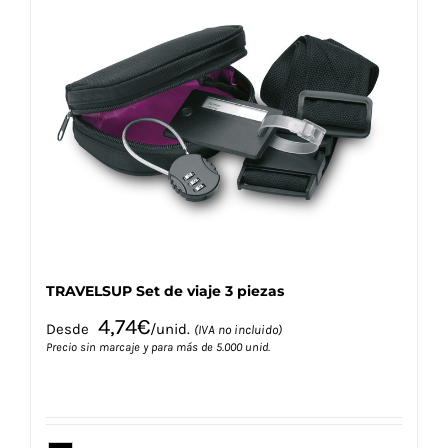
variantes.
Las
opciones
se
pueden
elegir
en
la
página
de
producto
TRAVELSUP Set de viaje 3 piezas
4,74
€
Desde
/unid.
(IVA no incluido)
Precio sin marcaje y para más de 5.000 unid.