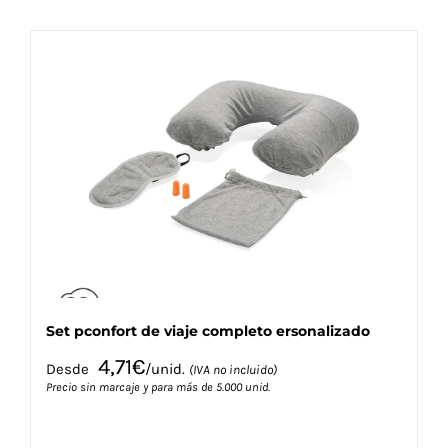
tiene
múltiples
variantes.
Las
opciones
se
pueden
elegir
en
la
página
de
producto
Set pconfort de viaje completo ersonalizado
4,71
€
Desde
/unid.
(IVA no incluido)
Precio sin marcaje y para más de 5.000 unid.