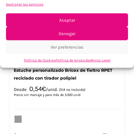
opciones
Gestionar los servicios
se
pueden
elegir
Aceptar
en
la
Denegar
página
de
Ver preferencias
producto
Política de Cookies
Política de privacidad
Aviso Legal
Estuche personalizado Bricex de fieltro RPET
reciclado con tirador polipiel
0,54
€
Desde
/unid.
(IVA no incluido)
Precio sin marcaje y para más de 5.000 unid.