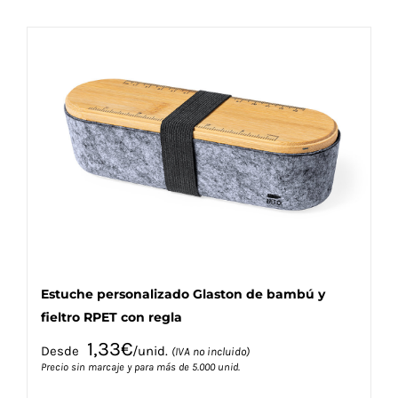
tiene
múltiples
variantes.
Las
opciones
se
pueden
elegir
en
la
página
de
producto
Estuche personalizado Glaston de bambú y
fieltro RPET con regla
1,33
€
Desde
/unid.
(IVA no incluido)
Precio sin marcaje y para más de 5.000 unid.