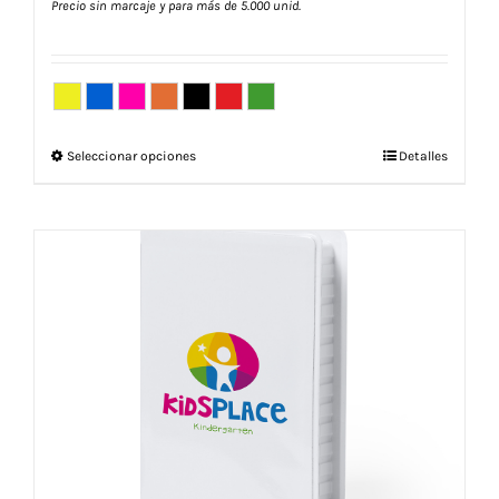
Precio sin marcaje y para más de 5.000 unid.
Este
Seleccionar opciones
Detalles
producto
tiene
múltiples
variantes.
Las
opciones
se
pueden
elegir
en
la
página
de