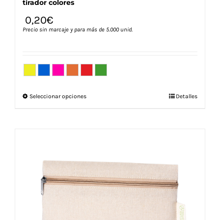
tirador colores
0,20
€
Precio sin marcaje y para más de 5.000 unid.
Este
Seleccionar opciones
Detalles
producto
tiene
múltiples
variantes.
Las
opciones
se
pueden
elegir
en
la