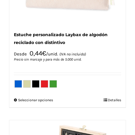
página
de
producto
Estuche personalizado Laybax de algodón
reciclado con distintivo
0,44
€
Desde
/unid.
(IVA no incluido)
Precio sin marcaje y para más de 5.000 unid.
Este
Seleccionar opciones
Detalles
producto
tiene
múltiples
variantes.
Las