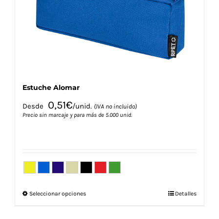
elegir
en
la
página
de
producto
Estuche Alomar
0,51
€
Desde
/unid.
(IVA no incluido)
Precio sin marcaje y para más de 5.000 unid.
Este
Seleccionar opciones
Detalles
producto
tiene