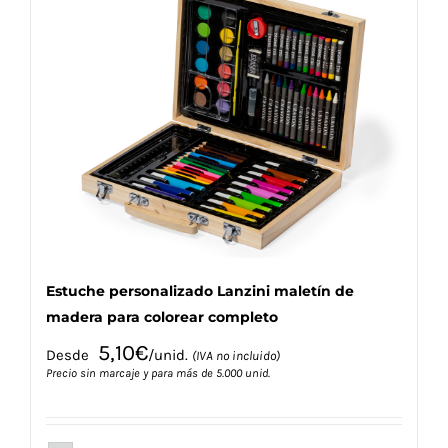
variantes.
Las
opciones
se
pueden
elegir
en
la
página
de
producto
Estuche personalizado Lanzini maletín de
madera para colorear completo
5,10
€
Desde
/unid.
(IVA no incluido)
Precio sin marcaje y para más de 5.000 unid.