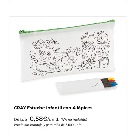
producto
tiene
múltiples
variantes.
Las
opciones
se
pueden
elegir
en
la
página
de
producto
CRAY Estuche infantil con 4 lápices
0,58
€
Desde
/unid.
(IVA no incluido)
Precio sin marcaje y para más de 5.000 unid.