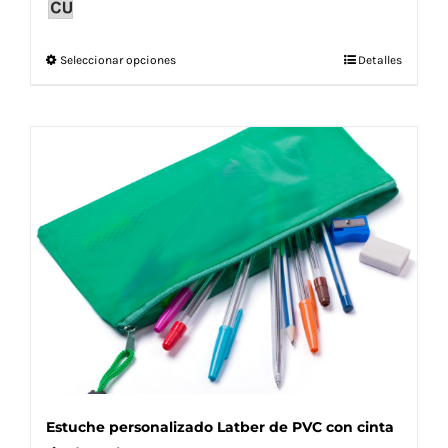
Este
Seleccionar opciones
Detalles
producto
tiene
múltiples
variantes.
Las
opciones
se
pueden
elegir
en
la
página
de
producto
Estuche personalizado Latber de PVC con cinta