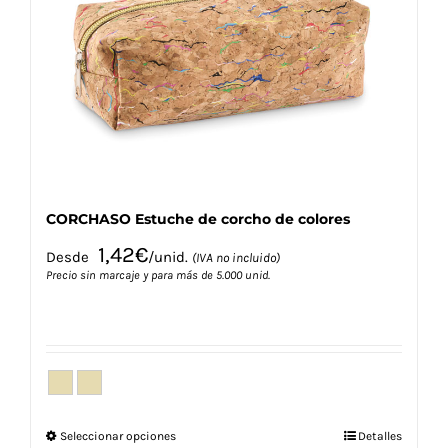
se
pueden
elegir
en
la
página
de
producto
CORCHASO Estuche de corcho de colores
1,42
€
Desde
/unid.
(IVA no incluido)
Precio sin marcaje y para más de 5.000 unid.
Este
Seleccionar opciones
Detalles