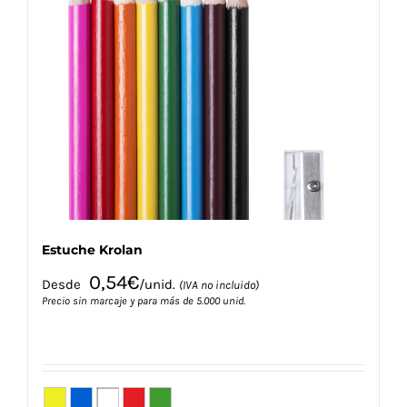
Las
opciones
se
pueden
elegir
en
la
página
de
producto
Estuche Krolan
0,54
€
Desde
/unid.
(IVA no incluido)
Precio sin marcaje y para más de 5.000 unid.