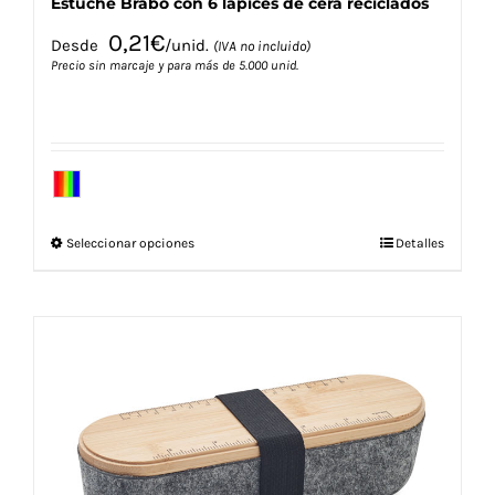
Estuche Brabo con 6 lápices de cera reciclados
0,21
€
Desde
/unid.
(IVA no incluido)
Precio sin marcaje y para más de 5.000 unid.
Este
Seleccionar opciones
Detalles
producto
tiene
múltiples
variantes.
Las
opciones
se
pueden
elegir
en