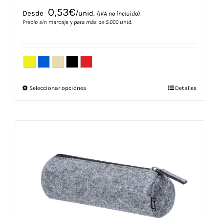
0,53
€
Desde
/unid.
(IVA no incluido)
Precio sin marcaje y para más de 5.000 unid.
Este
Seleccionar opciones
Detalles
producto
tiene
múltiples
variantes.
Las
opciones
se
pueden
elegir
en
la
página