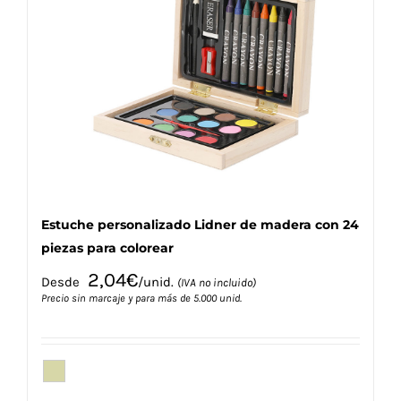
opciones
se
pueden
elegir
en
la
página
de
producto
Estuche personalizado Lidner de madera con 24
piezas para colorear
2,04
€
Desde
/unid.
(IVA no incluido)
Precio sin marcaje y para más de 5.000 unid.