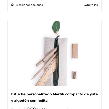
Este
Seleccionar opciones
Detalles
producto
tiene
múltiples
variantes.
Las
opciones
se
pueden
elegir
en
la
página
de
producto
Estuche personalizado Marfik compacto de yute
y algodón con hojita