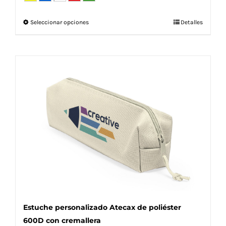
Este
Seleccionar opciones
Detalles
producto
tiene
múltiples
variantes.
Las
opciones
se
pueden
elegir
en
la
página
de
producto
Estuche personalizado Atecax de poliéster
600D con cremallera