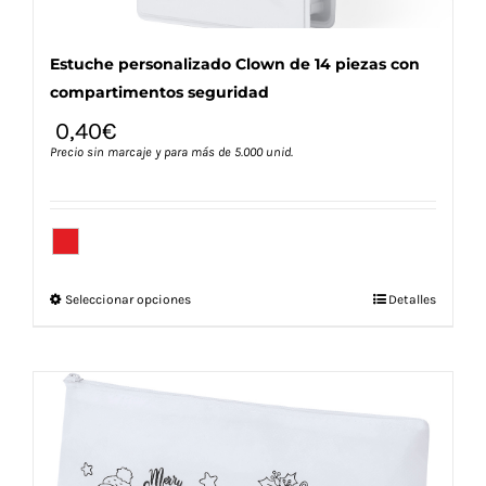
producto
Estuche personalizado Clown de 14 piezas con
compartimentos seguridad
0,40
€
Precio sin marcaje y para más de 5.000 unid.
Este
Seleccionar opciones
Detalles
producto
tiene
múltiples
variantes.
Las
opciones
se