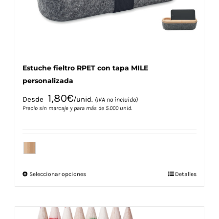
la
página
de
producto
Estuche fieltro RPET con tapa MILE
personalizada
1,80
€
Desde
/unid.
(IVA no incluido)
Precio sin marcaje y para más de 5.000 unid.
Este
Seleccionar opciones
Detalles
producto
tiene
múltiples
variantes.