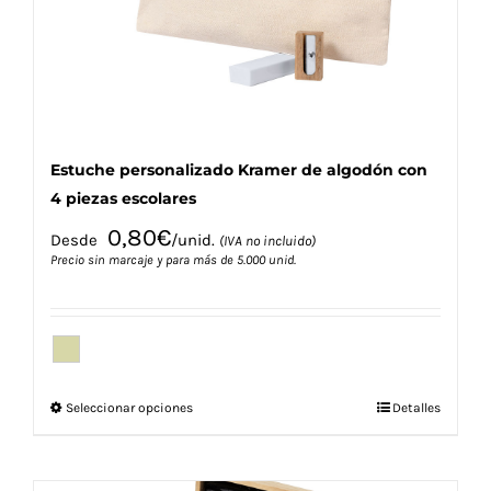
en
la
página
de
producto
Estuche personalizado Kramer de algodón con
4 piezas escolares
0,80
€
Desde
/unid.
(IVA no incluido)
Precio sin marcaje y para más de 5.000 unid.
Este
Seleccionar opciones
Detalles
producto
tiene
múltiples