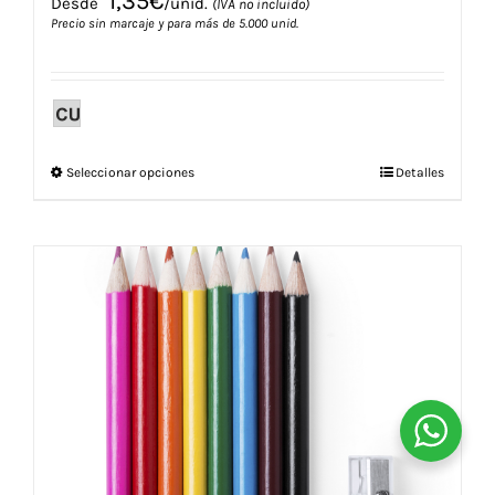
1,35
€
Desde
/unid.
(IVA no incluido)
Precio sin marcaje y para más de 5.000 unid.
Este
Seleccionar opciones
Detalles
producto
tiene
múltiples
variantes.
Las
opciones
se
pueden
elegir
en
la
página
de