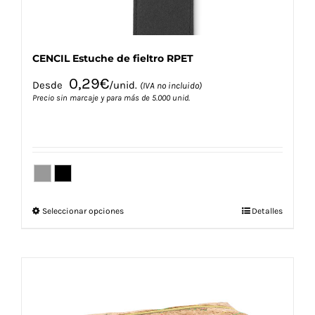
CENCIL Estuche de fieltro RPET
0,29
€
Desde
/unid.
(IVA no incluido)
Precio sin marcaje y para más de 5.000 unid.
Este
Seleccionar opciones
Detalles
producto
tiene
múltiples
variantes.
Las
opciones