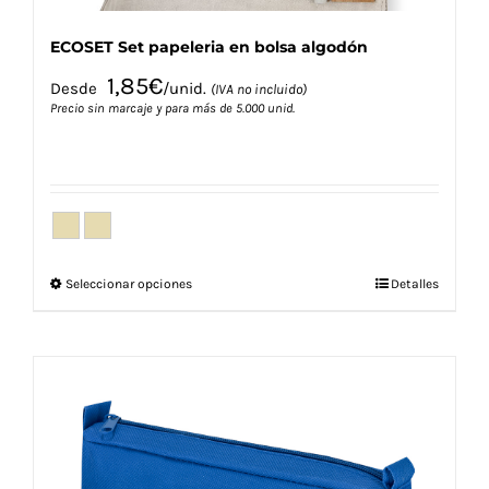
ECOSET Set papeleria en bolsa algodón
1,85
€
Desde
/unid.
(IVA no incluido)
Precio sin marcaje y para más de 5.000 unid.
Este
Seleccionar opciones
Detalles
producto
tiene
múltiples
variantes.
Las
opciones
se
pueden