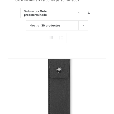
Inicio
»
Escritura
»
Estuches personalizados
Ordena por
Orden
predeterminado
Navidad 🎄 Invierno
Mostrar
39 productos
Tecnología
Más Regalos
Fabricación
WooCommerce Cart