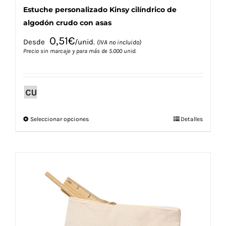
Estuche personalizado Kinsy cilíndrico de
algodón crudo con asas
0,51
€
Desde
/unid.
(IVA no incluido)
Precio sin marcaje y para más de 5.000 unid.
Este
Seleccionar opciones
Detalles
producto
tiene
múltiples
variantes.
Las
opciones
se
pueden
elegir