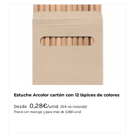
múltiples
variantes.
Las
opciones
se
pueden
elegir
en
la
página
de
producto
Estuche Arcolor cartón con 12 lápices de colores
0,28
€
Desde
/unid.
(IVA no incluido)
Precio sin marcaje y para más de 5.000 unid.