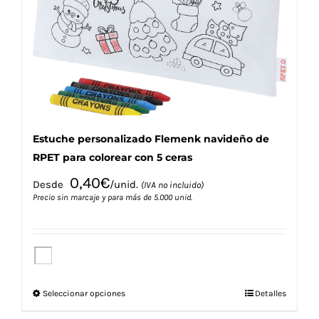
pueden
elegir
en
la
página
de
producto
Estuche personalizado Flemenk navideño de
RPET para colorear con 5 ceras
0,40
€
Desde
/unid.
(IVA no incluido)
Precio sin marcaje y para más de 5.000 unid.
Este
Seleccionar opciones
Detalles
producto