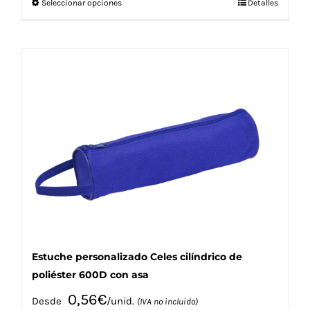
Este
Seleccionar opciones
Detalles
producto
tiene
múltiples
variantes.
Las
opciones
se
pueden
elegir
en
la
página
de
producto
Estuche personalizado Celes cilíndrico de
poliéster 600D con asa
0,56
€
Desde
/unid.
(IVA no incluido)