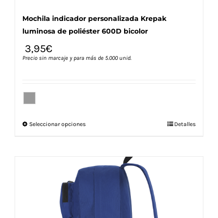
Mochila indicador personalizada Krepak
luminosa de poliéster 600D bicolor
3,95
€
Precio sin marcaje y para más de 5.000 unid.
Este
Seleccionar opciones
Detalles
producto
tiene
múltiples
variantes.
Las
opciones
se
pueden