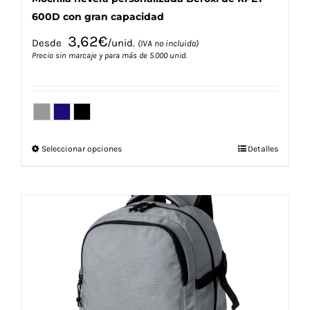
600D con gran capacidad
3,62
€
Desde
/unid.
(IVA no incluido)
Precio sin marcaje y para más de 5.000 unid.
Este
Seleccionar opciones
Detalles
producto
tiene
múltiples
variantes.
Las
opciones
se
pueden
elegir
en