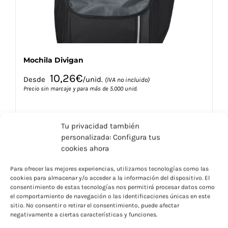
Mochila Divigan
10,26
€
Desde
/unid.
(IVA no incluido)
Precio sin marcaje y para más de 5.000 unid.
Tu privacidad también
personalizada: Configura tus
cookies ahora
Para ofrecer las mejores experiencias, utilizamos tecnologías como las
Este
Seleccionar opciones
Detalles
cookies para almacenar y/o acceder a la información del dispositivo. El
producto
consentimiento de estas tecnologías nos permitirá procesar datos como
tiene
el comportamiento de navegación o las identificaciones únicas en este
múltiples
sitio. No consentir o retirar el consentimiento, puede afectar
negativamente a ciertas características y funciones.
variantes.
Las