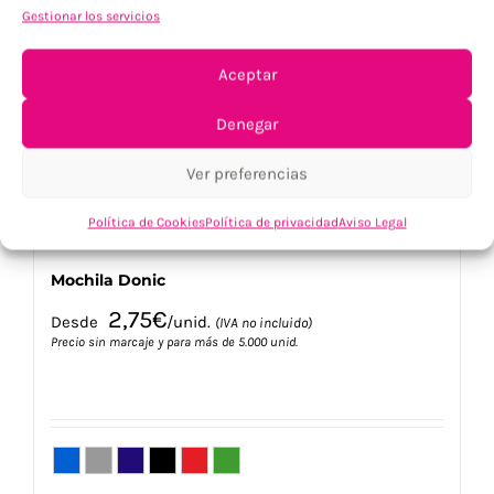
Gestionar los servicios
opciones
se
pueden
Aceptar
elegir
en
Denegar
la
página
Ver preferencias
de
producto
Política de Cookies
Política de privacidad
Aviso Legal
Mochila Donic
2,75
€
Desde
/unid.
(IVA no incluido)
Precio sin marcaje y para más de 5.000 unid.