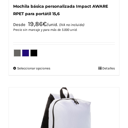
Mochila básica personalizada Impact AWARE
RPET para portátil 15,6
19,86
€
Desde
/unid.
(IVA no incluido)
Precio sin marcaje y para más de 5.000 unid.
Este
Seleccionar opciones
Detalles
producto
tiene
múltiples
variantes.
Las
opciones
se
pueden
elegir