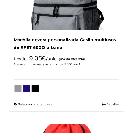
la
página
de
producto
Mochila nevera personalizada Gaslin multiusos
de RPET 600D urbana
9,35
€
Desde
/unid.
(IVA no incluido)
Precio sin marcaje y para más de 5.000 unid.
Este
Seleccionar opciones
Detalles
producto
tiene
múltiples
variantes.