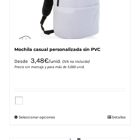
en
la
página
de
producto
Mochila casual personalizada sin PVC
3,48
€
Desde
/unid.
(IVA no incluido)
Precio sin marcaje y para más de 5.000 unid.
Este
Seleccionar opciones
Detalles
producto
tiene
múltiples