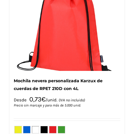
Las
opciones
se
pueden
elegir
en
la
página
de
producto
Mochila nevera personalizada Karzux de
cuerdas de RPET 210D con 4L
0,73
€
Desde
/unid.
(IVA no incluido)
Precio sin marcaje y para más de 5.000 unid.