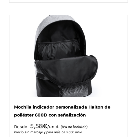
producto
tiene
múltiples
variantes.
Las
opciones
se
pueden
elegir
en
la
página
de
producto
Mochila indicador personalizada Halton de
poliéster 600D con señalización
5,58
€
Desde
/unid.
(IVA no incluido)
Precio sin marcaje y para más de 5.000 unid.