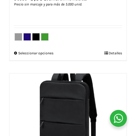
Precio sin marcaje y para más de 5.000 unid.
Este
Seleccionar opciones
Detalles
producto
tiene
múltiples
variantes.
Las
opciones
se
pueden
elegir
en
la
página