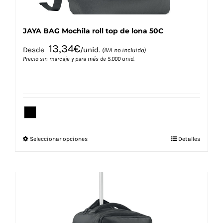
producto
JAYA BAG Mochila roll top de lona 50C
13,34
€
Desde
/unid.
(IVA no incluido)
Precio sin marcaje y para más de 5.000 unid.
Este
Seleccionar opciones
Detalles
producto
tiene
múltiples
variantes.
Las
opciones
se