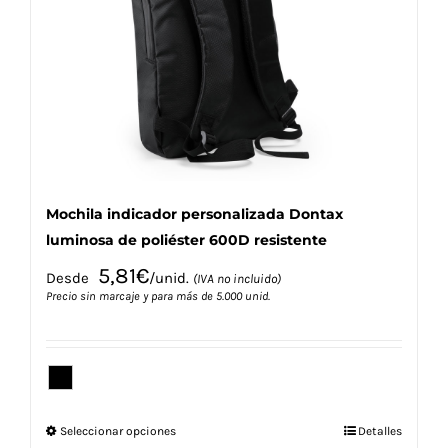
se
pueden
elegir
en
la
página
de
producto
Mochila indicador personalizada Dontax
luminosa de poliéster 600D resistente
5,81
€
Desde
/unid.
(IVA no incluido)
Precio sin marcaje y para más de 5.000 unid.
Este
Seleccionar opciones
Detalles