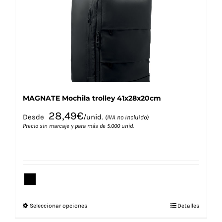
pueden
elegir
en
la
página
de
producto
MAGNATE Mochila trolley 41x28x20cm
28,49
€
Desde
/unid.
(IVA no incluido)
Precio sin marcaje y para más de 5.000 unid.
Este
Seleccionar opciones
Detalles
producto