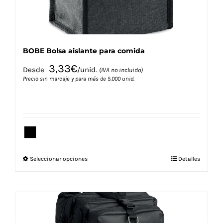
BOBE Bolsa aislante para comida
3,33
€
Desde
/unid.
(IVA no incluido)
Precio sin marcaje y para más de 5.000 unid.
Este
Seleccionar opciones
Detalles
producto
tiene
múltiples
variantes.
Las