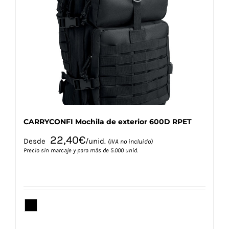
opciones
se
pueden
elegir
en
la
página
de
producto
CARRYCONFI Mochila de exterior 600D RPET
22,40
€
Desde
/unid.
(IVA no incluido)
Precio sin marcaje y para más de 5.000 unid.