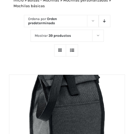
Inicio
»
Bolsas - Mochilas
»
Mochilas personalizadas
»
Mochilas básicas
Navidad 🎄 Invierno
Ordena por
Orden
predeterminado
Mostrar
39 productos
Tecnología
Más Regalos
Fabricación
WooCommerce Cart