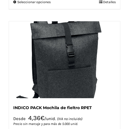
Este
Seleccionar opciones
Detalles
producto
tiene
múltiples
variantes.
Las
opciones
se
pueden
elegir
en
la
página
de
producto
INDICO PACK Mochila de fieltro RPET
4,36
€
Desde
/unid.
(IVA no incluido)
Precio sin marcaje y para más de 5.000 unid.