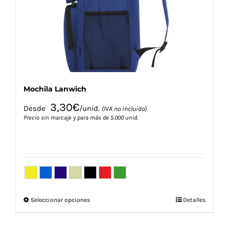
elegir
en
la
página
de
producto
Mochila Lanwich
3,30
€
Desde
/unid.
(IVA no incluido)
Precio sin marcaje y para más de 5.000 unid.
Este
Seleccionar opciones
Detalles
producto
tiene