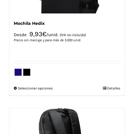
producto
Mochila Hedix
9,93
€
Desde
/unid.
(IVA no incluido)
Precio sin marcaje y para más de 5.000 unid.
Este
Seleccionar opciones
Detalles
producto
tiene
múltiples
variantes.
Las
opciones