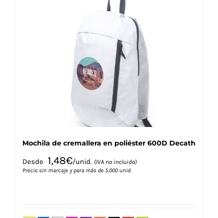
variantes.
Las
opciones
se
pueden
elegir
en
la
página
de
producto
Mochila de cremallera en poliéster 600D Decath
1,48
€
Desde
/unid.
(IVA no incluido)
Precio sin marcaje y para más de 5.000 unid.