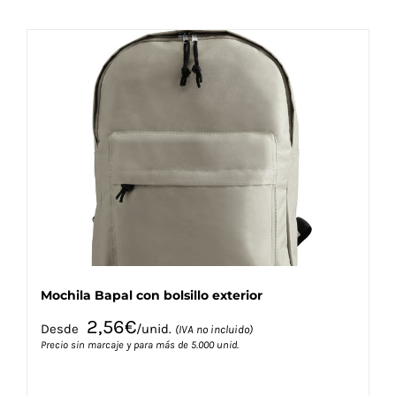
tiene
múltiples
variantes.
Las
opciones
se
pueden
elegir
en
la
página
de
producto
Mochila Bapal con bolsillo exterior
2,56
€
Desde
/unid.
(IVA no incluido)
Precio sin marcaje y para más de 5.000 unid.