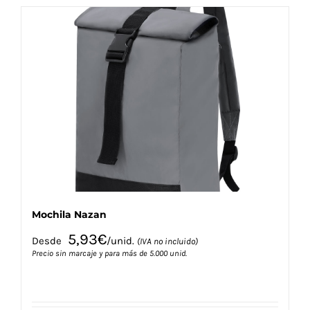
múltiples
variantes.
Las
opciones
se
pueden
elegir
en
la
página
de
producto
Mochila Nazan
5,93
€
Desde
/unid.
(IVA no incluido)
Precio sin marcaje y para más de 5.000 unid.