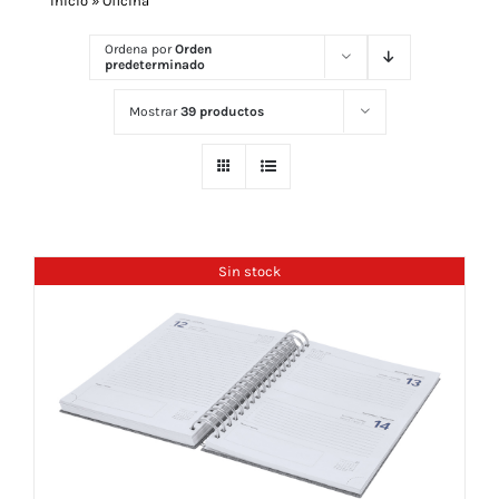
Inicio
»
Oficina
Ordena por
Orden
predeterminado
Navidad 🎄 Invierno
Mostrar
39 productos
Tecnología
Más Regalos
Sin stock
Fabricación
WooCommerce Cart