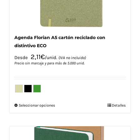
página
de
producto
Agenda Florian A5 cartón reciclado con
distintivo ECO
2,11
€
Desde
/unid.
(IVA no incluido)
Precio sin marcaje y para más de 5.000 unid.
Este
Seleccionar opciones
Detalles
producto
tiene
múltiples
variantes.
Las