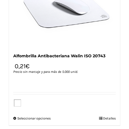
pueden
elegir
en
la
página
de
producto
Alfombrilla Antibacteriana Walin ISO 20743
0,21
€
Precio sin marcaje y para más de 5.000 unid.
Este
Seleccionar opciones
Detalles
producto