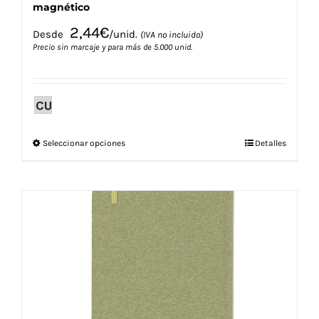
magnético
2,44
€
Desde
/unid.
(IVA no incluido)
Precio sin marcaje y para más de 5.000 unid.
Este
Seleccionar opciones
Detalles
producto
tiene
múltiples
variantes.
Las
opciones
se
pueden
elegir
en
la