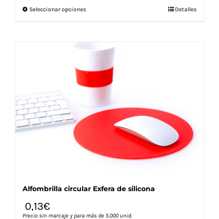
Este
Seleccionar opciones
Detalles
producto
tiene
múltiples
variantes.
Las
opciones
se
pueden
elegir
en
la
página
de
producto
Alfombrilla circular Exfera de silicona
0,13
€
Precio sin marcaje y para más de 5.000 unid.