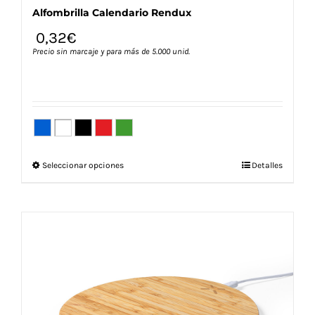
Alfombrilla Calendario Rendux
0,32
€
Precio sin marcaje y para más de 5.000 unid.
Este
Seleccionar opciones
Detalles
producto
tiene
múltiples
variantes.
Las
opciones
se
pueden
elegir