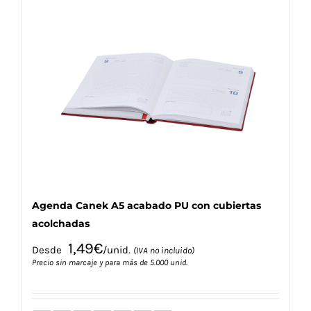
variantes.
Las
opciones
se
pueden
elegir
en
la
página
de
producto
Agenda Canek A5 acabado PU con cubiertas
acolchadas
1,49
€
Desde
/unid.
(IVA no incluido)
Precio sin marcaje y para más de 5.000 unid.