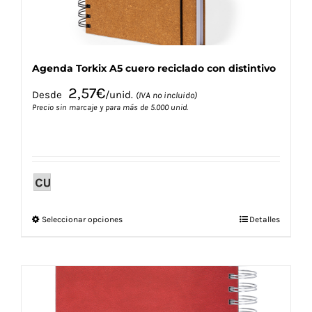
Agenda Torkix A5 cuero reciclado con distintivo
2,57
€
Desde
/unid.
(IVA no incluido)
Precio sin marcaje y para más de 5.000 unid.
Este
Seleccionar opciones
Detalles
producto
tiene
múltiples
variantes.
Las
opciones