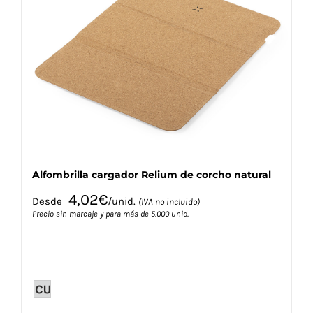
opciones
se
pueden
elegir
en
la
página
de
producto
Alfombrilla cargador Relium de corcho natural
4,02
€
Desde
/unid.
(IVA no incluido)
Precio sin marcaje y para más de 5.000 unid.