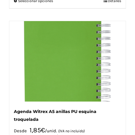
Este
Seleccionar opciones
Detalles
producto
tiene
múltiples
variantes.
Las
opciones
se
pueden
elegir
en
la
página
de
producto
Agenda Witrex A5 anillas PU esquina
troquelada
1,85
€
Desde
/unid.
(IVA no incluido)