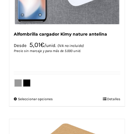
página
de
producto
Alfombrilla cargador Kimy nature antelina
5,01
€
Desde
/unid.
(IVA no incluido)
Precio sin marcaje y para más de 5.000 unid.
Este
Seleccionar opciones
Detalles
producto
tiene
múltiples
variantes.
Las