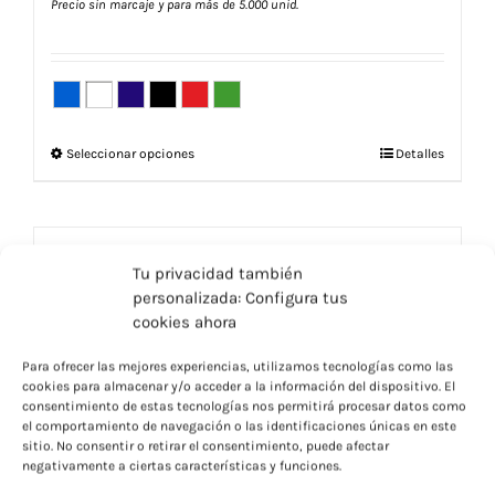
Precio sin marcaje y para más de 5.000 unid.
Este
Seleccionar opciones
Detalles
producto
tiene
múltiples
variantes.
Tu privacidad también
Las
personalizada: Configura tus
opciones
cookies ahora
se
pueden
Para ofrecer las mejores experiencias, utilizamos tecnologías como las
elegir
cookies para almacenar y/o acceder a la información del dispositivo. El
en
consentimiento de estas tecnologías nos permitirá procesar datos como
la
el comportamiento de navegación o las identificaciones únicas en este
página
sitio. No consentir o retirar el consentimiento, puede afectar
negativamente a ciertas características y funciones.
de
producto