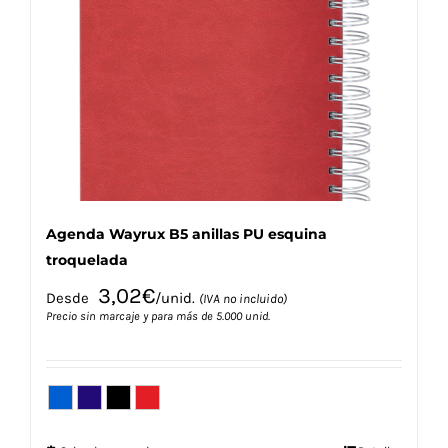
se
pueden
elegir
en
la
página
de
producto
Agenda Wayrux B5 anillas PU esquina
troquelada
3,02
€
Desde
/unid.
(IVA no incluido)
Precio sin marcaje y para más de 5.000 unid.