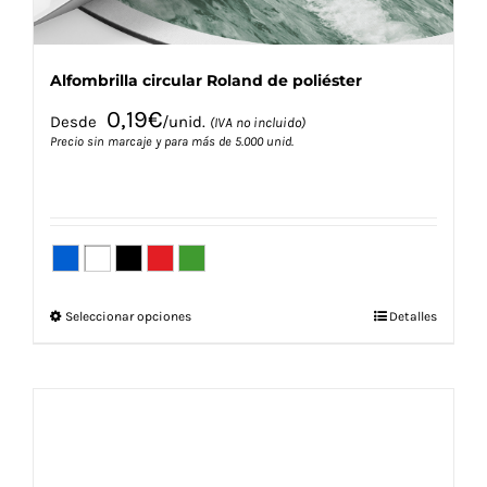
producto
Alfombrilla circular Roland de poliéster
0,19
€
Desde
/unid.
(IVA no incluido)
Precio sin marcaje y para más de 5.000 unid.
Este
Seleccionar opciones
Detalles
producto
tiene
múltiples
variantes.
Las
opciones
se