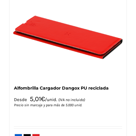
variantes.
Las
opciones
se
pueden
elegir
en
la
página
de
producto
Alfombrilla Cargador Dangox PU reciclada
5,01
€
Desde
/unid.
(IVA no incluido)
Precio sin marcaje y para más de 5.000 unid.