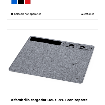
Este
Seleccionar opciones
Detalles
producto
tiene
múltiples
variantes.
Las
opciones
se
pueden
elegir
en
la
página
de
producto
Alfombrilla cargador Deuz RPET con soporte