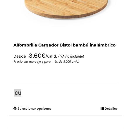
en
la
página
de
producto
Alfombrilla Cargador Bistol bambú inalámbrico
3,60
€
Desde
/unid.
(IVA no incluido)
Precio sin marcaje y para más de 5.000 unid.
Este
Seleccionar opciones
Detalles
producto
tiene
múltiples