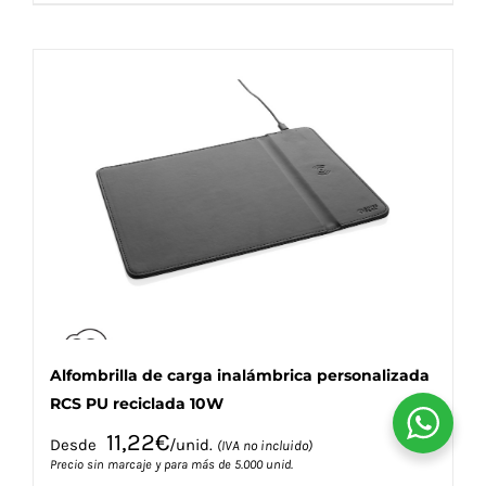
producto
tiene
múltiples
variantes.
Las
opciones
se
pueden
elegir
en
la
página
de
producto
Alfombrilla de carga inalámbrica personalizada
RCS PU reciclada 10W
11,22
€
Desde
/unid.
(IVA no incluido)
Precio sin marcaje y para más de 5.000 unid.