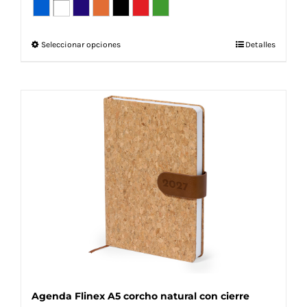
Este
Seleccionar opciones
Detalles
producto
tiene
múltiples
variantes.
Las
opciones
se
pueden
elegir
en
la
página
de
producto
Agenda Flinex A5 corcho natural con cierre