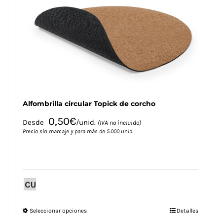
pueden
elegir
en
la
página
de
producto
Alfombrilla circular Topick de corcho
0,50
€
Desde
/unid.
(IVA no incluido)
Precio sin marcaje y para más de 5.000 unid.
Este
Seleccionar opciones
Detalles