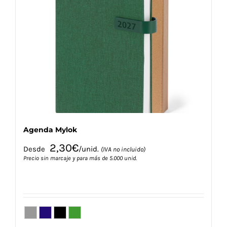
opciones
se
pueden
elegir
en
la
página
de
producto
Agenda Mylok
2,30
€
Desde
/unid.
(IVA no incluido)
Precio sin marcaje y para más de 5.000 unid.