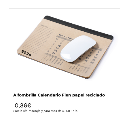
tiene
múltiples
variantes.
Las
opciones
se
pueden
elegir
en
la
página
de
producto
Alfombrilla Calendario Flen papel reciclado
0,36
€
Precio sin marcaje y para más de 5.000 unid.