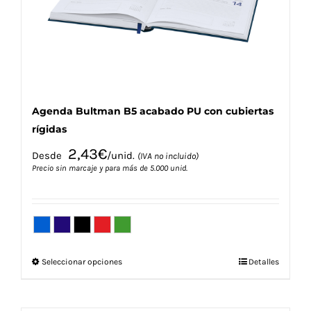
Agenda Bultman B5 acabado PU con cubiertas
rígidas
2,43
€
Desde
/unid.
(IVA no incluido)
Precio sin marcaje y para más de 5.000 unid.
Este
Seleccionar opciones
Detalles
producto
tiene
múltiples