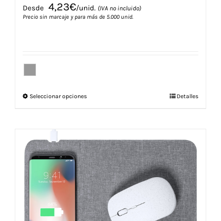
4,23
€
Desde
/unid.
(IVA no incluido)
Precio sin marcaje y para más de 5.000 unid.
Este
Seleccionar opciones
Detalles
producto
tiene
múltiples
variantes.
Las
opciones
se
pueden
elegir
en
la