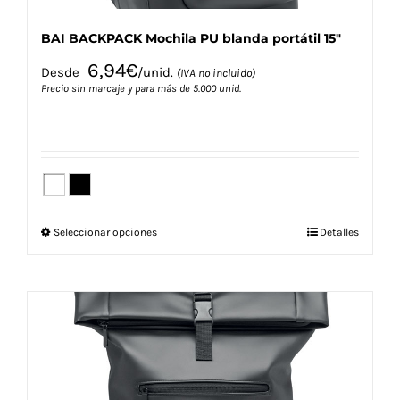
BAI BACKPACK Mochila PU blanda portátil 15″
6,94
€
Desde
/unid.
(IVA no incluido)
Precio sin marcaje y para más de 5.000 unid.
Este
Seleccionar opciones
Detalles
producto
tiene
múltiples
variantes.
Las
opciones
se
pueden