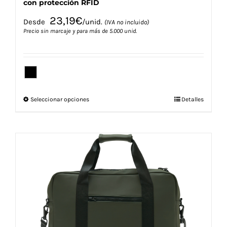
con protección RFID
23,19
€
Desde
/unid.
(IVA no incluido)
Precio sin marcaje y para más de 5.000 unid.
Este
Seleccionar opciones
Detalles
producto
tiene
múltiples
variantes.
Las
opciones
se
pueden
elegir
en
la