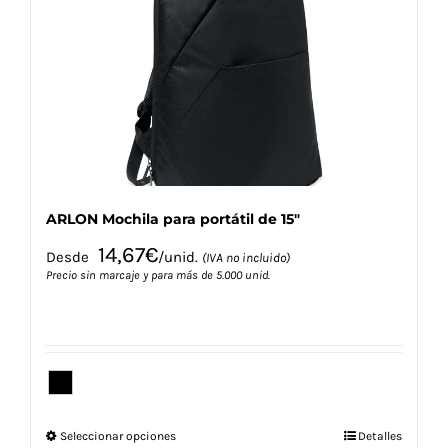
se
pueden
elegir
en
la
página
de
producto
ARLON Mochila para portátil de 15″
14,67
€
Desde
/unid.
(IVA no incluido)
Precio sin marcaje y para más de 5.000 unid.
Este
Seleccionar opciones
Detalles