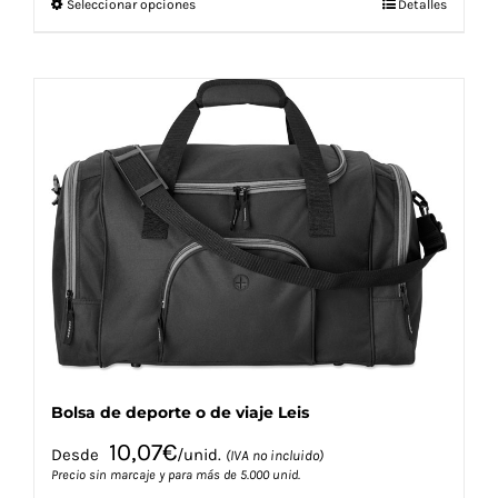
Este
Seleccionar opciones
Detalles
producto
tiene
múltiples
variantes.
Las
opciones
se
pueden
elegir
en
la
página
de
producto
Bolsa de deporte o de viaje Leis
10,07
€
Desde
/unid.
(IVA no incluido)
Precio sin marcaje y para más de 5.000 unid.