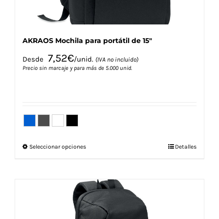
AKRAOS Mochila para portátil de 15″
7,52
€
Desde
/unid.
(IVA no incluido)
Precio sin marcaje y para más de 5.000 unid.
Este
Seleccionar opciones
Detalles
producto
tiene
múltiples
variantes.
Las
opciones