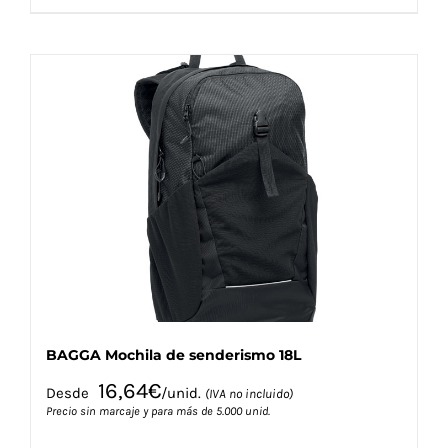
producto
tiene
múltiples
variantes.
Las
opciones
se
pueden
elegir
en
la
página
de
producto
BAGGA Mochila de senderismo 18L
16,64
€
Desde
/unid.
(IVA no incluido)
Precio sin marcaje y para más de 5.000 unid.