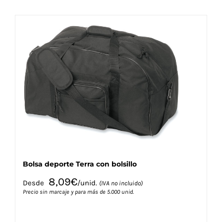
tiene
múltiples
variantes.
Las
opciones
se
pueden
elegir
en
la
página
de
producto
Bolsa deporte Terra con bolsillo
8,09
€
Desde
/unid.
(IVA no incluido)
Precio sin marcaje y para más de 5.000 unid.