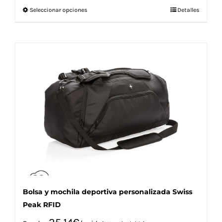
Este
Seleccionar opciones
Detalles
producto
tiene
múltiples
variantes.
Las
opciones
se
pueden
elegir
en
la
página
de
producto
Bolsa y mochila deportiva personalizada Swiss
Peak RFID