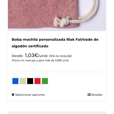
en
la
página
de
producto
Bolsa mochila personalizada Riak Fairtrade de
algodón certificado
1,03
€
Desde
/unid.
(IVA no incluido)
Precio sin marcaje y para más de 5.000 unid.
Este
Seleccionar opciones
Detalles
producto
tiene
múltiples