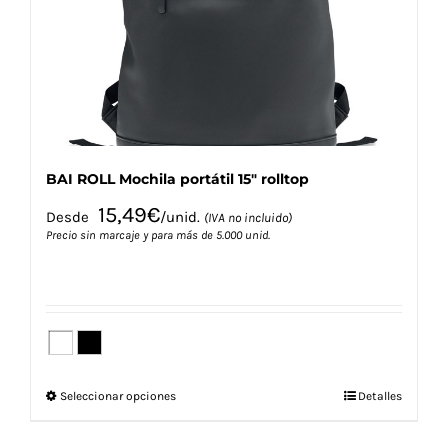
elegir
en
la
página
de
producto
BAI ROLL Mochila portátil 15″ rolltop
15,49
€
Desde
/unid.
(IVA no incluido)
Precio sin marcaje y para más de 5.000 unid.
Este
Seleccionar opciones
Detalles
producto
tiene