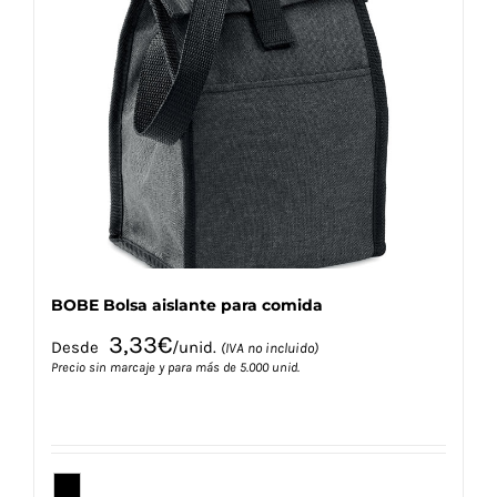
Las
opciones
se
pueden
elegir
en
la
página
de
producto
BOBE Bolsa aislante para comida
3,33
€
Desde
/unid.
(IVA no incluido)
Precio sin marcaje y para más de 5.000 unid.