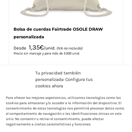
de
producto
Bolsa de cuerdas Fairtrade OSOLE DRAW
personalizada
1,35
€
Desde
/unid.
(IVA no incluido)
Precio sin marcaje y para más de 5.000 unid.
Tu privacidad también
personalizada: Configura tus
cookies ahora
Este
Seleccionar opciones
Detalles
Para ofrecer las mejores experiencias, utilizamos tecnologías como las
producto
cookies para almacenar y/o acceder a la información del dispositivo. El
tiene
consentimiento de estas tecnologías nos permitirá procesar datos como
múltiples
el comportamiento de navegación o las identificaciones únicas en este
variantes.
sitio. No consentir o retirar el consentimiento, puede afectar
negativamente a ciertas características y funciones.
Las