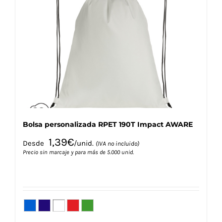
opciones
se
pueden
elegir
en
la
página
de
producto
Bolsa personalizada RPET 190T Impact AWARE
1,39
€
Desde
/unid.
(IVA no incluido)
Precio sin marcaje y para más de 5.000 unid.