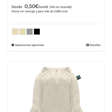
0,50
€
Desde
/unid.
(IVA no incluido)
Precio sin marcaje y para más de 5.000 unid.
Este
Seleccionar opciones
Detalles
producto
tiene
múltiples
variantes.
Las
opciones
se
pueden
elegir
en
la
página