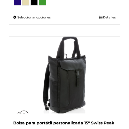
Este
Seleccionar opciones
Detalles
producto
tiene
múltiples
variantes.
Las
opciones
se
pueden
elegir
en
la
página
de
producto
Bolsa para portátil personalizada 15″ Swiss Peak