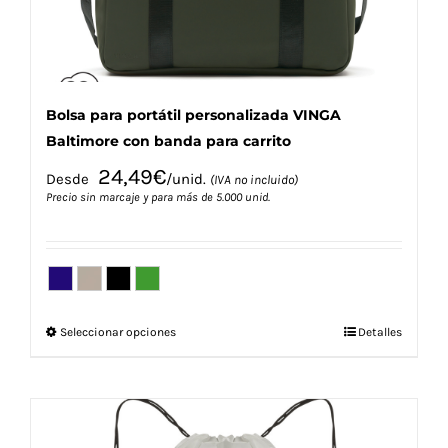
página
de
producto
Bolsa para portátil personalizada VINGA
Baltimore con banda para carrito
24,49
€
Desde
/unid.
(IVA no incluido)
Precio sin marcaje y para más de 5.000 unid.
Este
Seleccionar opciones
Detalles
producto
tiene
múltiples
variantes.
Las