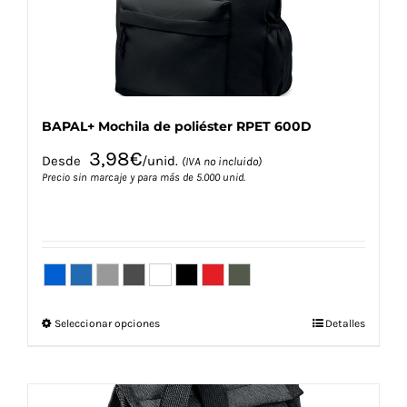
la
página
de
producto
BAPAL+ Mochila de poliéster RPET 600D
3,98
€
Desde
/unid.
(IVA no incluido)
Precio sin marcaje y para más de 5.000 unid.
Este
Seleccionar opciones
Detalles
producto
tiene
múltiples
variantes.