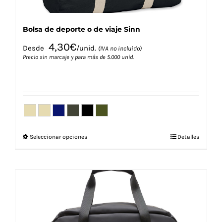
producto
Bolsa de deporte o de viaje Sinn
4,30
€
Desde
/unid.
(IVA no incluido)
Precio sin marcaje y para más de 5.000 unid.
Este
Seleccionar opciones
Detalles
producto
tiene
múltiples
variantes.
Las
opciones
se