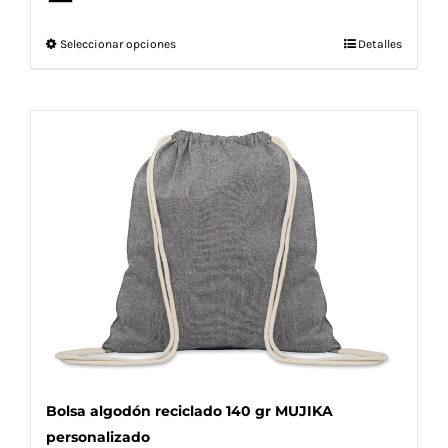
Este
Seleccionar opciones
Detalles
producto
tiene
múltiples
variantes.
Las
opciones
se
pueden
elegir
en
la
página
de
producto
Bolsa algodón reciclado 140 gr MUJIKA
personalizado