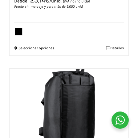
25,14
€
Desde
/unid.
(IVA no incluido)
Precio sin marcaje y para más de 5.000 unid.
Este
Seleccionar opciones
Detalles
producto
tiene
múltiples
variantes.
Las
opciones
se
pueden
elegir
en
la
página
de