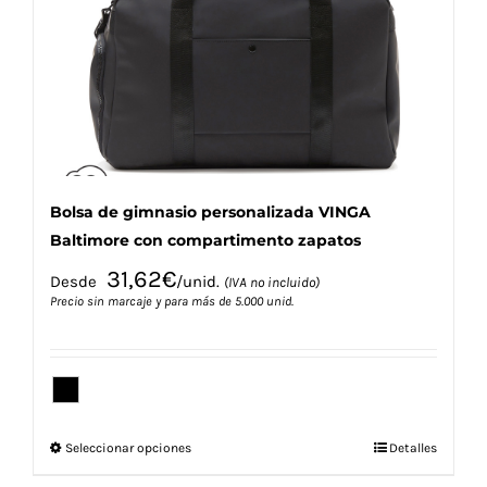
pueden
elegir
en
la
página
de
producto
Bolsa de gimnasio personalizada VINGA
Baltimore con compartimento zapatos
31,62
€
Desde
/unid.
(IVA no incluido)
Precio sin marcaje y para más de 5.000 unid.
Este
Seleccionar opciones
Detalles
producto