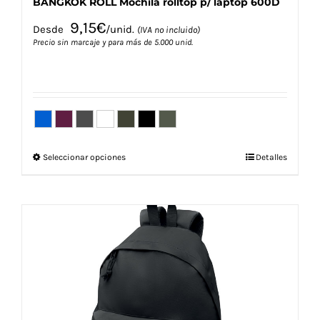
BANGKOK ROLL Mochila rolltop p/ laptop 600D
9,15
€
Desde
/unid.
(IVA no incluido)
Precio sin marcaje y para más de 5.000 unid.
Este
Seleccionar opciones
Detalles
producto
tiene
múltiples
variantes.
Las
opciones
se
pueden
elegir
en