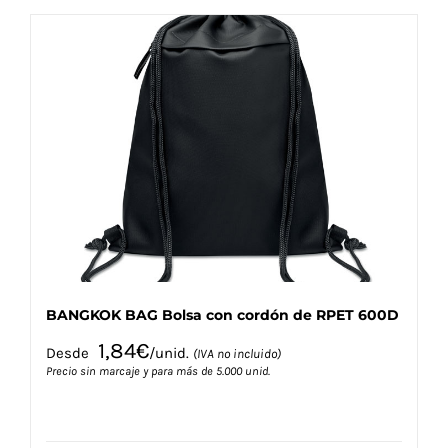
múltiples
variantes.
Las
opciones
se
pueden
elegir
en
la
página
de
producto
BANGKOK BAG Bolsa con cordón de RPET 600D
1,84
€
Desde
/unid.
(IVA no incluido)
Precio sin marcaje y para más de 5.000 unid.