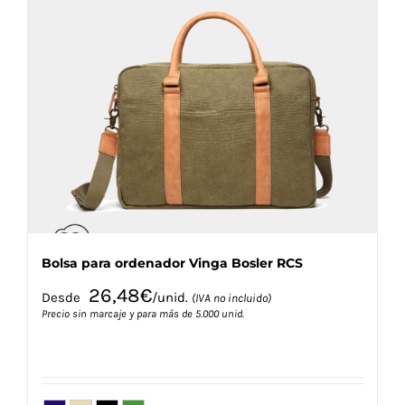
variantes.
Las
opciones
se
pueden
elegir
en
la
página
de
producto
Bolsa para ordenador Vinga Bosler RCS
26,48
€
Desde
/unid.
(IVA no incluido)
Precio sin marcaje y para más de 5.000 unid.