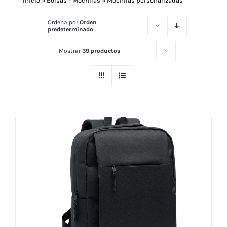
Inicio
»
Bolsas - Mochilas
»
Mochilas personalizadas
Ordena por
Orden
predeterminado
Navidad 🎄 Invierno
Mostrar
39 productos
Tecnología
Más Regalos
Fabricación
WooCommerce Cart