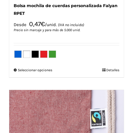
Bolsa mochila de cuerdas personalizada Falyan
RPET
0,47
€
Desde
/unid.
(IVA no incluido)
Precio sin marcaje y para más de 5.000 unid.
Este
Seleccionar opciones
Detalles
producto
tiene
múltiples
variantes.
Las
opciones
se
pueden
elegir