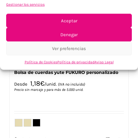
opciones
Gestionar los servicios
se
pueden
elegir
Aceptar
en
la
Denegar
página
de
Ver preferencias
producto
Política de Cookies
Política de privacidad
Aviso Legal
Bolsa de cuerdas yute FUKURO personalizado
1,18
€
Desde
/unid.
(IVA no incluido)
Precio sin marcaje y para más de 5.000 unid.