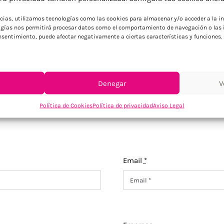
ncias, utilizamos tecnologías como las cookies para almacenar y/o acceder a la in
gías nos permitirá procesar datos como el comportamiento de navegación o las i
consentimiento, puede afectar negativamente a ciertas características y funciones.
os de vasos personalizadas podemos fabricar y
Denegar
V
Política de Cookies
Política de privacidad
Aviso Legal
Email
*