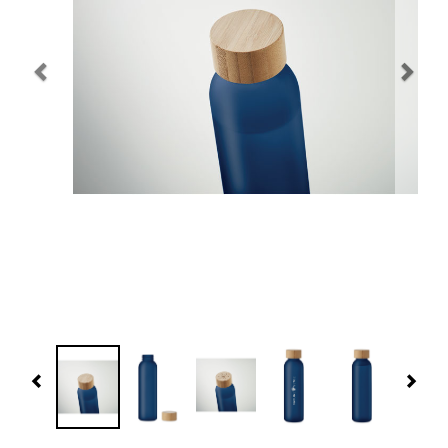
Navidad 🎄 Invierno
Tecnología
Más Regalos
Fabricación
WooCommerce Cart
Previous
Nex