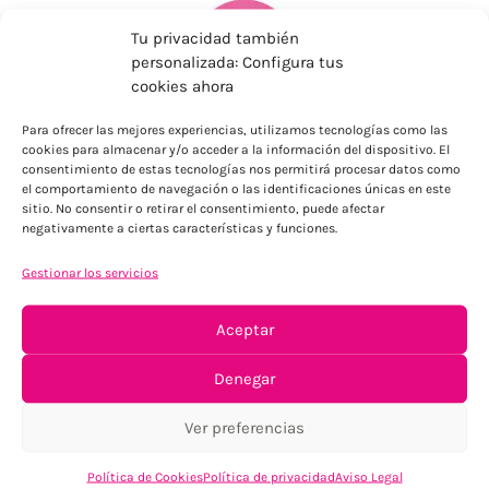
Tu privacidad también
personalizada: Configura tus
cookies ahora
Para ofrecer las mejores experiencias, utilizamos tecnologías como las
ENVÍOS ECONÓMICOS
cookies para almacenar y/o acceder a la información del dispositivo. El
consentimiento de estas tecnologías nos permitirá procesar datos como
Para Península, resto consultar
el comportamiento de navegación o las identificaciones únicas en este
sitio. No consentir o retirar el consentimiento, puede afectar
negativamente a ciertas características y funciones.
Gestionar los servicios
Aceptar
Denegar
TU SATISFACCIÓN = LA NUESTRA
Tu confianza, nuestro objetivo
Ver preferencias
Política de Cookies
Política de privacidad
Aviso Legal