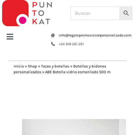
Saltar
al
contenido
info@regalopromocionalpersonalizado.com
Toggle
+34 918 261 261
Navigation
Home
Inicio
»
Shop
»
Tazas y botellas
»
Botellas y bidones
personalizados
»
ABE Botella vidrio esmerilado 500 m
Tazas y botellas
Previous
Next
Bolsas – Mochilas
Oficina
Escritura