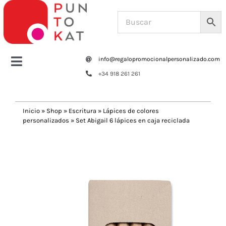
Saltar
al
contenido
info@regalopromocionalpersonalizado.com
Toggle
+34 918 261 261
Navigation
Home
Inicio
»
Shop
»
Escritura
»
Lápices de colores
personalizados
»
Set Abigail 6 lápices en caja reciclada
Tazas y botellas
Previous
Next
Bolsas – Mochilas
Oficina
Escritura