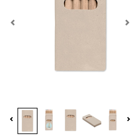
Navidad 🎄 Invierno
Tecnología
Más Regalos
Fabricación
WooCommerce Cart
Previous
Nex