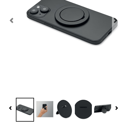
Navidad 🎄 Invierno
Tecnología
Más Regalos
Fabricación
WooCommerce Cart
Previous
Nex