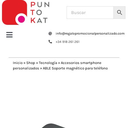
Saltar
al
contenido
info@regalopromocionalpersonalizado.com
Toggle
+34 918 261 261
Navigation
Home
Inicio
»
Shop
»
Tecnología
»
Accesorios smartphone
personalizados
»
ABLE Soporte magnético para teléfono
Tazas y botellas
Previous
Next
Bolsas – Mochilas
Oficina
Escritura