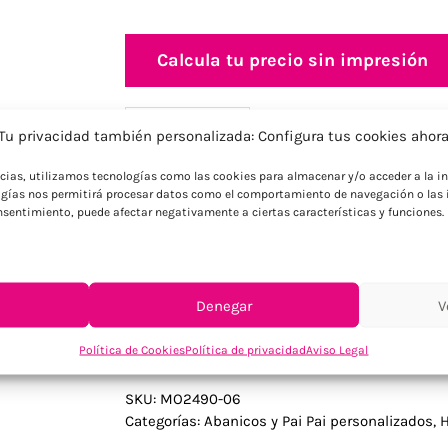
Calcula tu precio sin impresión
Información adicional
Descripción
Tu privacidad también personalizada: Configura tus cookies ahor
ncias, utilizamos tecnologías como las cookies para almacenar y/o acceder a la in
gías nos permitirá procesar datos como el comportamiento de navegación o las i
Descripción
consentimiento, puede afectar negativamente a ciertas características y funciones.
Pequeño ventilador portátil con soporte d
de velocidad. Batería recargable con pu
Denegar
V
Política de Cookies
Política de privacidad
Aviso Legal
SKU:
MO2490-06
Categorías:
Abanicos y Pai Pai personalizados
,
H