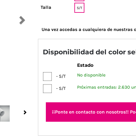
Talla
S/T
Una vez accedas a cualquiera de nuestras c
Disponibilidad del color s
Estado
No disponible
- S/T
Próximas entradas: 2.630 u
- S/T
¡¡Ponte en contacto con nosotros!! P
Next