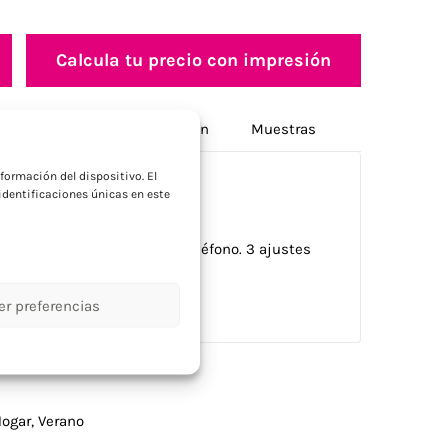
Calcula tu precio con impresión
Opciones de personalización
Muestras
a
formación del dispositivo. El
dentificaciones únicas en este
e escritorio y soporte para teléfono. 3 ajustes
erto USB de 2000 mAh.
er preferencias
ogar
,
Verano