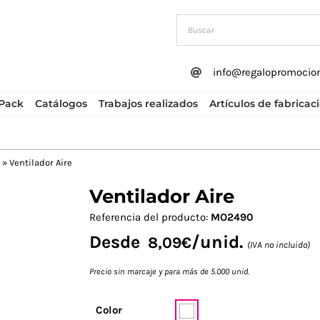
info@regalopromocio
Pack
Catálogos
Trabajos realizados
Artículos de fabricac
»
Ventilador Aire
Ventilador Aire
Next
Referencia del producto:
MO2490
Desde
/unid.
8,09
€
(IVA no incluido)
Precio sin marcaje y para más de 5.000 unid.
Color