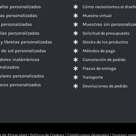
rafos personalizados
Cómo necesitamos el diseñ
las personalizadas
Muestra virtual
 personalizadas
Muestras sin personaliza
las personalizadas
Solicitud de presupuesto
 y libretas personalizadas
Stocks de los productos
 de sol personalizadas
Métodos de pago
dores inalámbricos
Cancelación de pedido
nalizados
Plazos de entrega
ulares personalizados
Transporte
voces
personalizados
Devoluciones de pedido
ca de Privacidad
|
Política de Cookies
|
Condiciones Generales
|
Quienes som