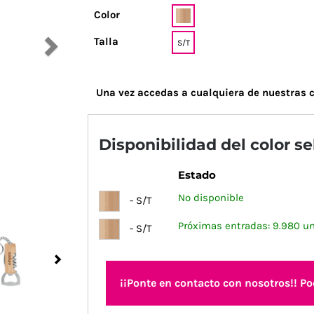
Color
Talla
S/T
Una vez accedas a cualquiera de nuestras c
Disponibilidad del color s
Estado
No disponible
- S/T
Próximas entradas: 9.980 u
- S/T
Next
¡¡Ponte en contacto con nosotros!! P