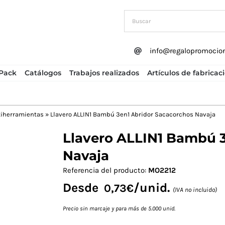
info@regalopromocio
Pack
Catálogos
Trabajos realizados
Artículos de fabricac
iherramientas
»
Llavero ALLIN1 Bambú 3en1 Abridor Sacacorchos Navaja
Llavero ALLIN1 Bambú 3
Next
Navaja
Referencia del producto:
MO2212
Desde
/unid.
0,73
€
(IVA no incluido)
Precio sin marcaje y para más de 5.000 unid.