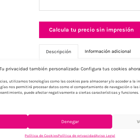
Calcula tu precio sin impresión
Información adicional
Descripción
Tu privacidad también personalizada: Configura tus cookies ahor
Descripción
ncias, utilizamos tecnologías como las cookies para almacenar y/o acceder a la in
gías nos permitirá procesar datos como el comportamiento de navegación o las i
Llavero multiherramienta 3 en 1 con ele
consentimiento, puede afectar negativamente a ciertas características y funciones.
funcionalidades especializadas: abrebote
compacto y ergonómico para transporte d
y elegancia natural, perfecto para empre
restaurantes y hoteles. Ideal como regal
Denegar
V
catas de vino y empresas que valoran fu
sostenibles y diseño refinado.
Política de Cookies
Política de privacidad
Aviso Legal