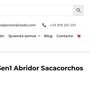
nalpersonalizado.com
+34 918 261 261
ión
Quienes somos
Blog
Contacto
en1 Abridor Sacacorchos