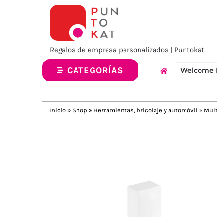
Saltar
al
contenido
Regalos de empresa personalizados | Puntokat
CATEGORÍAS
Welcome 
Inicio
»
Shop
»
Herramientas, bricolaje y automóvil
»
Mult
Previous