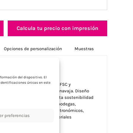
Calcula tu precio con impresión
Opciones de personalización
Muestras
a
formación del dispositivo. El
dentificaciones únicas en este
gante funda de bambú natural FSC y
llas, sacacorchos para vino y navaja. Diseño
iario cómodo. El bambú aporta sostenibilidad
sas del sector gastronómico, bodegas,
o corporativo para eventos gastronómicos,
er preferencias
ncionalidad práctica con materiales