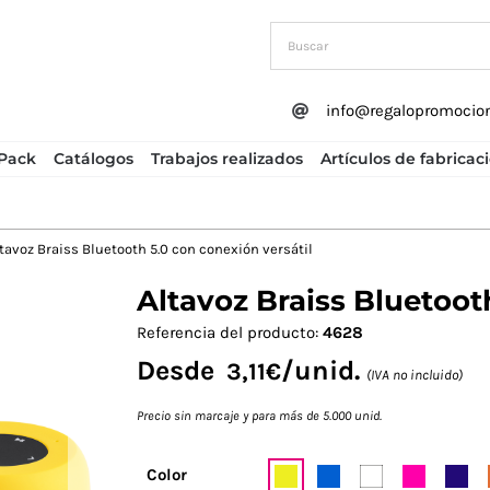
info@regalopromocio
Pack
Catálogos
Trabajos realizados
Artículos de fabricac
tavoz Braiss Bluetooth 5.0 con conexión versátil
Altavoz Braiss Bluetoot
Next
Referencia del producto:
4628
Desde
/unid.
3,11
€
(IVA no incluido)
Precio sin marcaje y para más de 5.000 unid.
Color