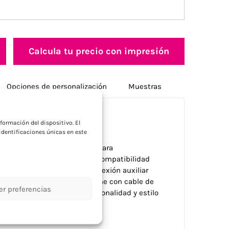
Calcula tu precio con impresión
Opciones de personalización
Muestras
a
formación del dispositivo. El
dentificaciones únicas en este
s opciones de conectividad para
con función manos libres y compatibilidad
arjeta mini SD hasta 32GB, conexión auxiliar
ariada gama de colores. Viene con cable de
er preferencias
ara empresas que buscan funcionalidad y estilo