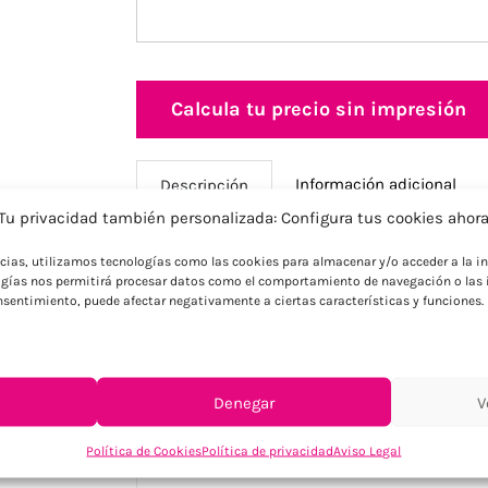
Calcula tu precio sin impresión
Información adicional
Descripción
Tu privacidad también personalizada: Configura tus cookies ahor
ncias, utilizamos tecnologías como las cookies para almacenar y/o acceder a la in
Descripción
gías nos permitirá procesar datos como el comportamiento de navegación o las i
consentimiento, puede afectar negativamente a ciertas características y funciones.
Altavoz Bluetooth completo con múltiple
merchandising tecnológico. Potencia 3W 
universal iOS y Android. Incluye lector t
jack 3.5mm y acabado mate elegante en v
Denegar
V
carga y cable auxiliar incluidos. Ideal p
en sus regalos corporativos.
Política de Cookies
Política de privacidad
Aviso Legal