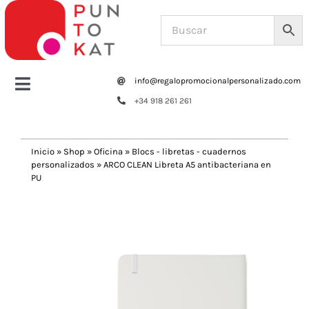
Saltar
al
contenido
info@regalopromocionalpersonalizado.com
Toggle
+34 918 261 261
Navigation
Home
Inicio
»
Shop
»
Oficina
»
Blocs - libretas - cuadernos
personalizados
»
ARCO CLEAN Libreta A5 antibacteriana en
Tazas y botellas
PU
Previous
Next
Bolsas – Mochilas
Oficina
Escritura