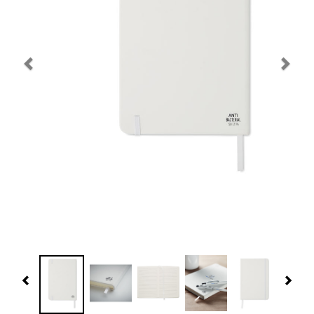
Navidad 🎄 Invierno
Tecnología
Más Regalos
Fabricación
WooCommerce Cart
Previous
Nex