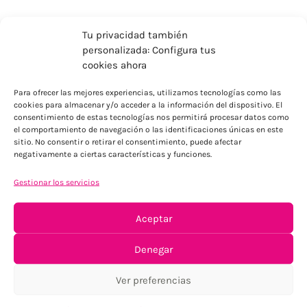
Tu privacidad también
personalizada: Configura tus
cookies ahora
Para ofrecer las mejores experiencias, utilizamos tecnologías como las
cookies para almacenar y/o acceder a la información del dispositivo. El
ENVÍOS ECONÓMICOS
consentimiento de estas tecnologías nos permitirá procesar datos como
el comportamiento de navegación o las identificaciones únicas en este
Para Península, resto consultar
sitio. No consentir o retirar el consentimiento, puede afectar
negativamente a ciertas características y funciones.
Gestionar los servicios
Aceptar
Denegar
TU SATISFACCIÓN = LA NUESTRA
Ver preferencias
Tu confianza, nuestro objetivo