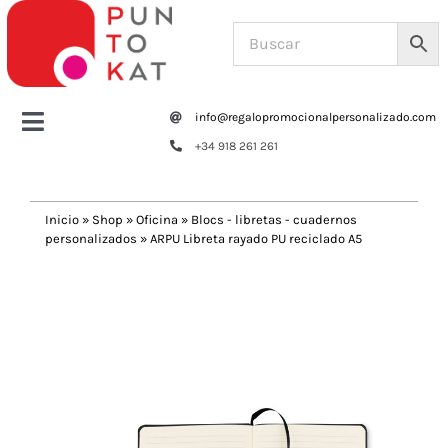
Saltar
al
contenido
info@regalopromocionalpersonalizado.com
Toggle
+34 918 261 261
Navigation
Home
Inicio
»
Shop
»
Oficina
»
Blocs - libretas - cuadernos
personalizados
»
ARPU Libreta rayado PU reciclado A5
Tazas y botellas
Previous
Next
Bolsas – Mochilas
Oficina
Escritura