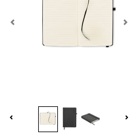
Navidad 🎄 Invierno
Tecnología
Más Regalos
Fabricación
WooCommerce Cart
Previous
Nex