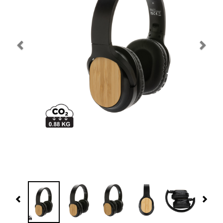
Navidad 🎄 Invierno
Tecnología
Más Regalos
Fabricación
WooCommerce Cart
Previous
Nex