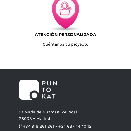
ATENCIÓN PERSONALIZADA
Cuéntanos tu proyecto
C/ María de Guzmán, 24 local
28003 – Madrid
+34 918 261 261 – +34 637 44 40 12