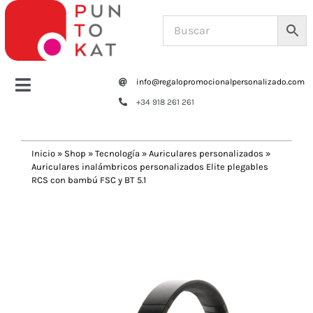
Saltar
al
contenido
info@regalopromocionalpersonalizado.com
Toggle
+34 918 261 261
Navigation
Home
Inicio
»
Shop
»
Tecnología
»
Auriculares personalizados
»
Auriculares inalámbricos personalizados Elite plegables
Tazas y botellas
RCS con bambú FSC y BT 5.1
Previous
Next
Bolsas – Mochilas
Oficina
Escritura