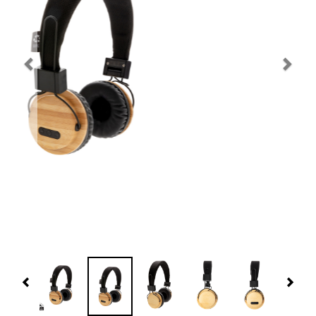
Navidad 🎄 Invierno
Tecnología
Más Regalos
Fabricación
WooCommerce Cart
Previous
Nex