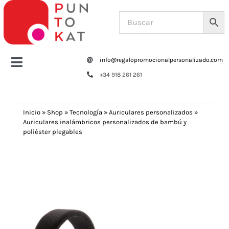
Saltar
al
contenido
info@regalopromocionalpersonalizado.com
Toggle
+34 918 261 261
Navigation
Home
Inicio
»
Shop
»
Tecnología
»
Auriculares personalizados
»
Auriculares inalámbricos personalizados de bambú y
Tazas y botellas
poliéster plegables
Previous
Next
Bolsas – Mochilas
Oficina
Escritura