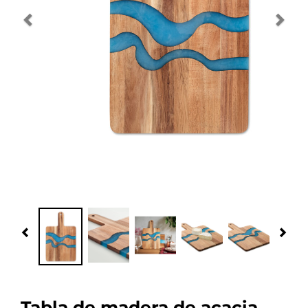
Navidad 🎄 Invierno
Tecnología
Más Regalos
Fabricación
WooCommerce Cart
Previous
Nex
Tabla de madera de acacia