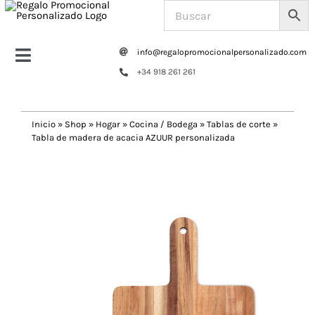
Saltar
al
contenido
info@regalopromocionalpersonalizado.com
Toggle
+34 918 261 261
Navigation
Home
Inicio
»
Shop
»
Hogar
»
Cocina / Bodega
»
Tablas de corte
»
Tabla de madera de acacia AZUUR personalizada
Tazas y botellas
Previous
Next
Bolsas – Mochilas
Oficina
Escritura