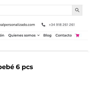
nalpersonalizado.com
+34 918 261 261
ión
Quienes somos
Blog
Contacto
bebé 6 pcs