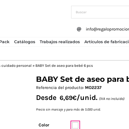
info@regalopromocio
Pack
Catálogos
Trabajos realizados
Artículos de fabricac
s cuidado personal
»
BABY Set de aseo para bebé 6 pcs
BABY Set de aseo para 
Next
Referencia del producto:
MO2237
Desde
/unid.
6,69
€
(IVA no incluido)
Precio sin marcaje y para más de 5.000 unid.
Color