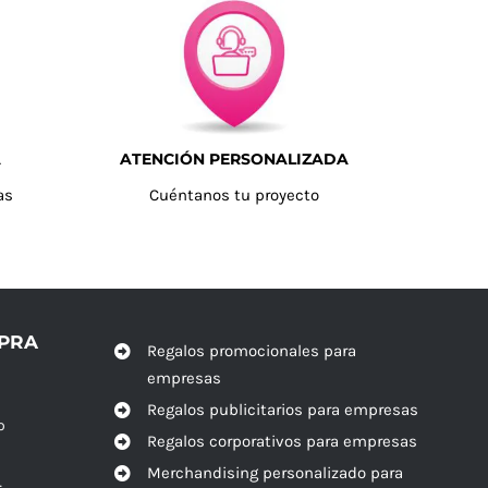
A
ATENCIÓN PERSONALIZADA
as
Cuéntanos tu proyecto
MPRA
Regalos promocionales para
empresas
Regalos publicitarios para empresas
o
Regalos corporativos para empresas
Merchandising personalizado para
r