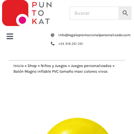
Saltar
al
contenido
info@regalopromocionalpersonalizado.com
Toggle
+34 918 261 261
Navigation
Home
Inicio
»
Shop
»
Niños y Juegos
»
Juegos personalizados
»
Balón Magno inflable PVC tamaño maxi colores vivos
Tazas y botellas
Previous
Next
Bolsas – Mochilas
Oficina
Escritura