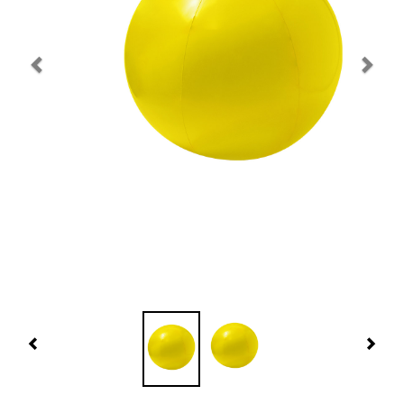
Navidad 🎄 Invierno
Tecnología
Más Regalos
Fabricación
WooCommerce Cart
Previous
Nex