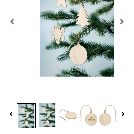
Navidad 🎄 Invierno
Tecnología
Más Regalos
Fabricación
WooCommerce Cart
Previous
Nex