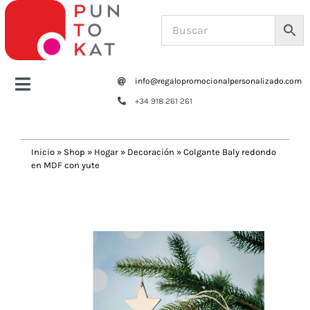
Saltar
al
contenido
info@regalopromocionalpersonalizado.com
Toggle
+34 918 261 261
Navigation
Home
Inicio
»
Shop
»
Hogar
»
Decoración
»
Colgante Baly redondo
en MDF con yute
Tazas y botellas
Previous
Next
Bolsas – Mochilas
Oficina
Escritura