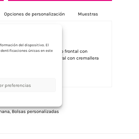
Opciones de personalización
Muestras
a
formación del dispositivo. El
dentificaciones únicas en este
 revestimiento de PU. Bolsillo frontal con
PET 210D. 1 compartimento lateral con cremallera
lo interior con cremallera.
er preferencias
emana
,
Bolsas personalizadas