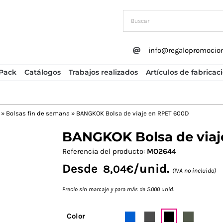
info@regalopromocio
Pack
Catálogos
Trabajos realizados
Artículos de fabricac
»
Bolsas fin de semana
»
BANGKOK Bolsa de viaje en RPET 600D
BANGKOK Bolsa de viaj
Next
Referencia del producto:
MO2644
Desde
/unid.
8,04
€
(IVA no incluido)
Precio sin marcaje y para más de 5.000 unid.
Color