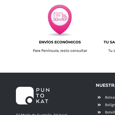
ENVÍOS ECONÓMICOS
TU SA
Para Península, resto consultar
Tu 
NUESTR
Bolsa
Bolíg
Botel