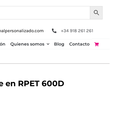
nalpersonalizado.com
+34 918 261 261
ión
Quienes somos
Blog
Contacto
e en RPET 600D