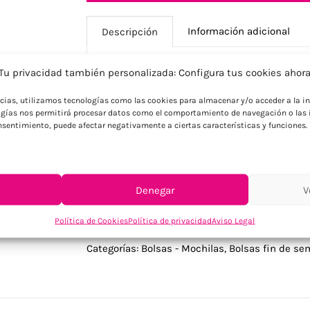
Información adicional
Descripción
Tu privacidad también personalizada: Configura tus cookies ahor
Descripción
ncias, utilizamos tecnologías como las cookies para almacenar y/o acceder a la in
gías nos permitirá procesar datos como el comportamiento de navegación o las i
Bolsa de viaje de poliéster RPET 600D con
consentimiento, puede afectar negativamente a ciertas características y funciones.
cremallera. Forro interior de poliéster R
/ 1 compartimento lateral de malla. Bolsil
Denegar
V
Política de Cookies
Política de privacidad
Aviso Legal
SKU:
MO2644-03
Categorías:
Bolsas - Mochilas
,
Bolsas fin de s