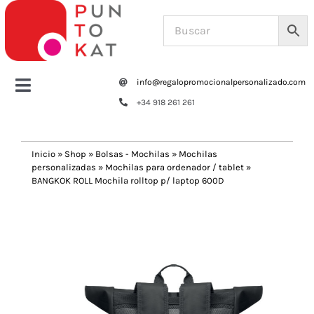
Saltar
al
contenido
info@regalopromocionalpersonalizado.com
Toggle
+34 918 261 261
Navigation
Home
Inicio
»
Shop
»
Bolsas - Mochilas
»
Mochilas
personalizadas
»
Mochilas para ordenador / tablet
»
Tazas y botellas
BANGKOK ROLL Mochila rolltop p/ laptop 600D
Previous
Next
Bolsas – Mochilas
Oficina
Escritura