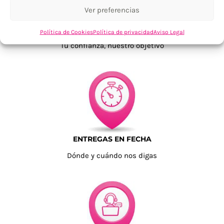
Ver preferencias
TU SATISFACCIÓN = LA NUESTRA
Política de Cookies
Política de privacidad
Aviso Legal
Tu confianza, nuestro objetivo
ENTREGAS EN FECHA
Dónde y cuándo nos digas