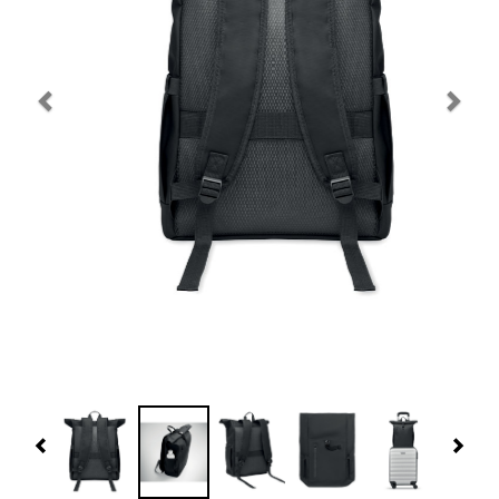
Navidad 🎄 Invierno
Tecnología
Más Regalos
Fabricación
WooCommerce Cart
Previous
Nex