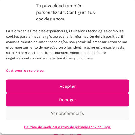
Tu privacidad también
personalizada: Configura tus
cookies ahora
ENVÍOS ECONÓMICOS
Para ofrecer las mejores experiencias, utilizamos tecnologías como las
cookies para almacenar y/o acceder a la información del dispositivo. El
Para Península, resto consultar
consentimiento de estas tecnologías nos permitirá procesar datos como
el comportamiento de navegación o las identificaciones únicas en este
sitio. No consentir o retirar el consentimiento, puede afectar
negativamente a ciertas características y funciones.
Gestionar los servicios
Aceptar
TU SATISFACCIÓN = LA NUESTRA
Denegar
Tu confianza, nuestro objetivo
Ver preferencias
Política de Cookies
Política de privacidad
Aviso Legal