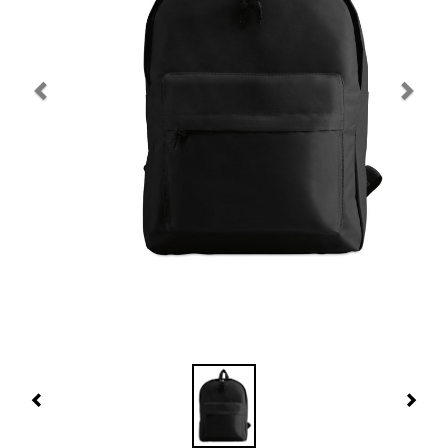
Navidad 🎄 Invierno
Tecnología
Más Regalos
Fabricación
WooCommerce Cart
Previous
Nex