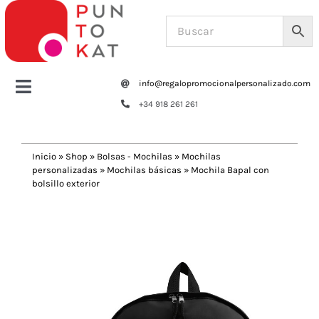
Saltar
al
contenido
info@regalopromocionalpersonalizado.com
Toggle
+34 918 261 261
Navigation
Home
Inicio
»
Shop
»
Bolsas - Mochilas
»
Mochilas
personalizadas
»
Mochilas básicas
»
Mochila Bapal con
Tazas y botellas
bolsillo exterior
Previous
Next
Bolsas – Mochilas
Oficina
Escritura