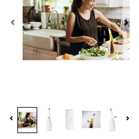
Navidad 🎄 Invierno
Tecnología
Más Regalos
Fabricación
WooCommerce Cart
Previous
Nex