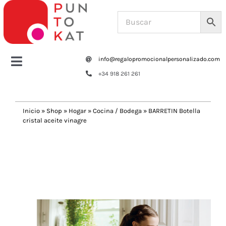
Saltar
al
contenido
info@regalopromocionalpersonalizado.com
Toggle
+34 918 261 261
Navigation
Home
Inicio
»
Shop
»
Hogar
»
Cocina / Bodega
»
BARRETIN Botella
cristal aceite vinagre
Tazas y botellas
Previous
Next
Bolsas – Mochilas
Oficina
Escritura