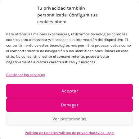
Tu privacidad también
personalizada: Configura tus
cookies ahora
Para ofrecer las mejores experiencias, utilizamos tecnologías como las
ENVÍOS ECONÓMICOS
cookies para almacenar y/o acceder a la información del dispositivo. El
consentimiento de estas tecnologías nos permitirá procesar datos como
Para Península, resto consultar
el comportamiento de navegación o las identificaciones únicas en este
sitio. No consentir o retirar el consentimiento, puede afectar
negativamente a ciertas características y funciones.
Gestionar los servicios
Aceptar
TU SATISFACCIÓN = LA NUESTRA
Denegar
Tu confianza, nuestro objetivo
Ver preferencias
Política de Cookies
Política de privacidad
Aviso Legal