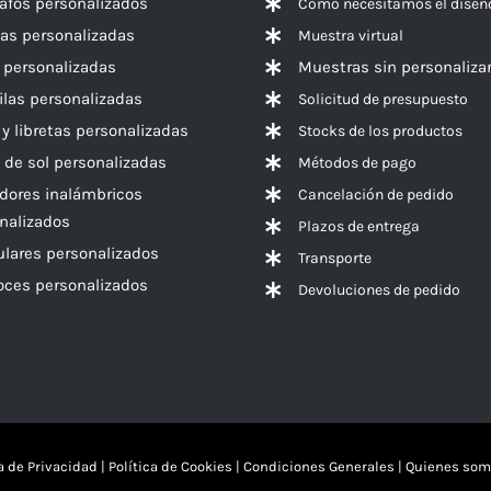
rafos personalizados
Cómo necesitamos el diseñ
las personalizadas
Muestra virtual
 personalizadas
Muestras sin personaliza
las personalizadas
Solicitud de presupuesto
 y libretas personalizadas
Stocks de los productos
 de sol personalizadas
Métodos de pago
dores inalámbricos
Cancelación de pedido
nalizados
Plazos de entrega
ulares personalizados
Transporte
voces
personalizados
Devoluciones de pedido
ca de Privacidad
|
Política de Cookies
|
Condiciones Generales
|
Quienes som