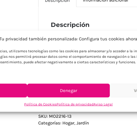
Descripción
Descripción
Semillas de albahaca premium presentada
Tu privacidad también personalizada: Configura tus cookies ahor
Unión Europea bajo estrictos controles de
huertos corporativos y proyectos de sost
ncias, utilizamos tecnologías como las cookies para almacenar y/o acceder a la in
planta aromática fácil de cultivar que ap
gías nos permitirá procesar datos como el comportamiento de navegación o las i
consentimiento, puede afectar negativamente a ciertas características y funciones.
para empresas comprometidas con agricul
campañas ambientales que promueven cu
naturaleza mediante regalos educativos y
Denegar
V
Política de Cookies
Política de privacidad
Aviso Legal
SKU:
MO2216-13
Categorías:
Hogar
,
Jardín