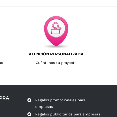
A
ATENCIÓN PERSONALIZADA
as
Cuéntanos tu proyecto
MPRA
Regalos promocionales para
empresas
Regalos publicitarios para empresas