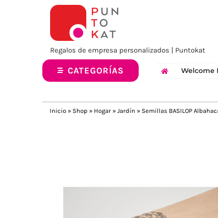
Saltar
al
contenido
Regalos de empresa personalizados | Puntokat
CATEGORÍAS
Welcome 
Inicio
»
Shop
»
Hogar
»
Jardín
»
Semillas BASILOP Albahaca
Previous