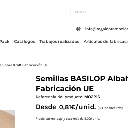
info@regalopromocio
Pack
Catálogos
Trabajos realizados
Artículos de fabricac
 Sobre Kraft Fabricación UE
Semillas BASILOP Albah
Next
Fabricación UE
Referencia del producto:
MO2216
Desde
/unid.
0,81
€
(IVA no incluido)
Precio sin marcaje y para más de 5.000 unid.