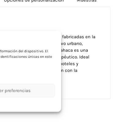
s en sobre kraft sostenible, fabricadas en la
a
 calidad. Perfectas para cultivo urbano,
enibilidad empresarial. La albahaca es una
formación del dispositivo. El
orta valor gastronómico y terapéutico. Ideal
dentificaciones únicas en este
tura urbana, restaurantes, hoteles y
ltivo responsable y conexión con la
 sostenibles.
er preferencias