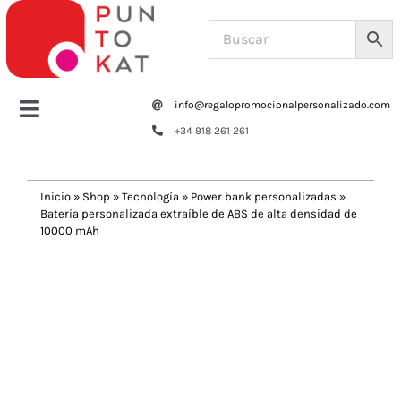
Saltar
al
contenido
info@regalopromocionalpersonalizado.com
Toggle
+34 918 261 261
Navigation
Home
Inicio
»
Shop
»
Tecnología
»
Power bank personalizadas
»
Batería personalizada extraíble de ABS de alta densidad de
Tazas y botellas
10000 mAh
Previous
Next
Bolsas – Mochilas
Oficina
Escritura