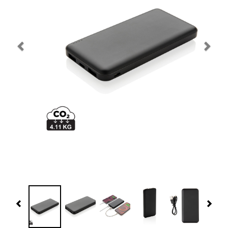
Navidad 🎄 Invierno
Tecnología
Más Regalos
Fabricación
WooCommerce Cart
Previous
Nex