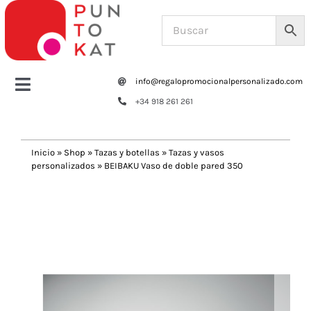
Saltar
al
contenido
info@regalopromocionalpersonalizado.com
Toggle
+34 918 261 261
Navigation
Home
Inicio
»
Shop
»
Tazas y botellas
»
Tazas y vasos
personalizados
»
BEIBAKU Vaso de doble pared 350
Tazas y botellas
Previous
Next
Bolsas – Mochilas
Oficina
Escritura