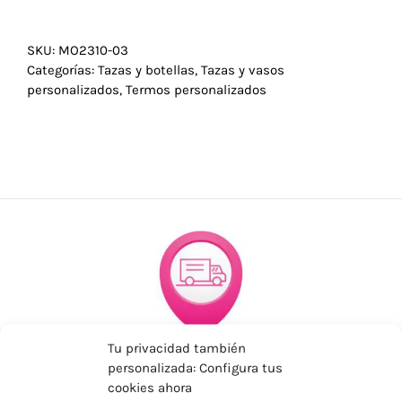
SKU:
MO2310-03
Categorías:
Tazas y botellas
,
Tazas y vasos
personalizados
,
Termos personalizados
Tu privacidad también
ENVÍOS ECONÓMICOS
personalizada: Configura tus
Para Península, resto consultar
cookies ahora