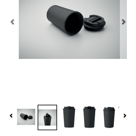
Navidad 🎄 Invierno
Tecnología
Más Regalos
Fabricación
WooCommerce Cart
Previous
Nex