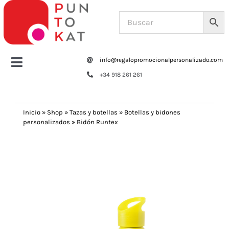
Saltar
al
contenido
info@regalopromocionalpersonalizado.com
Toggle
+34 918 261 261
Navigation
Home
Inicio
»
Shop
»
Tazas y botellas
»
Botellas y bidones
personalizados
»
Bidón Runtex
Tazas y botellas
Previous
Next
Bolsas – Mochilas
Oficina
Escritura