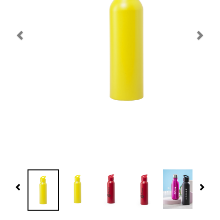
Navidad 🎄 Invierno
Tecnología
Más Regalos
Fabricación
WooCommerce Cart
Previous
Nex