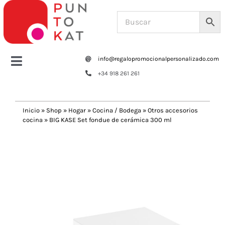
Saltar
al
contenido
info@regalopromocionalpersonalizado.com
Toggle
+34 918 261 261
Navigation
Home
Inicio
»
Shop
»
Hogar
»
Cocina / Bodega
»
Otros accesorios
cocina
»
BIG KASE Set fondue de cerámica 300 ml
Tazas y botellas
Previous
Next
Bolsas – Mochilas
Oficina
Escritura