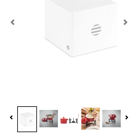
Navidad 🎄 Invierno
Tecnología
Más Regalos
Fabricación
WooCommerce Cart
Previous
Nex