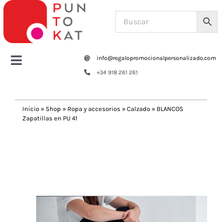
Saltar
al
contenido
info@regalopromocionalpersonalizado.com
Toggle
+34 918 261 261
Navigation
Home
Inicio
»
Shop
»
Ropa y accesorios
»
Calzado
»
BLANCOS
Zapatillas en PU 41
Tazas y botellas
Previous
Next
Bolsas – Mochilas
Oficina
Escritura