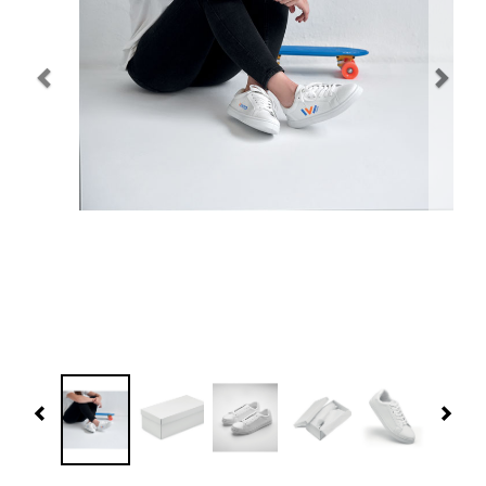
Navidad 🎄 Invierno
Tecnología
Más Regalos
Fabricación
WooCommerce Cart
Previous
Nex