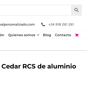
nalpersonalizado.com
+34 918 261 261
ión
Quienes somos
Blog
Contacto
o Cedar RCS de aluminio