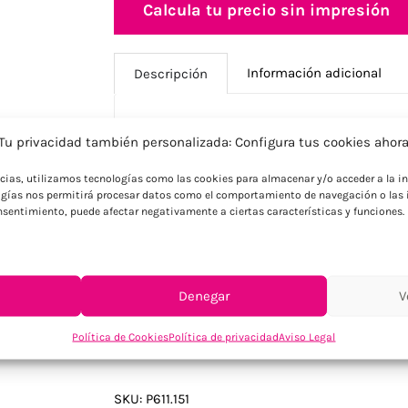
Calcula tu precio sin impresión
Información adicional
Descripción
Tu privacidad también personalizada: Configura tus cookies ahor
Descripción
ncias, utilizamos tecnologías como las cookies para almacenar y/o acceder a la in
Transmite los valores de tu marca con es
gías nos permitirá procesar datos como el comportamiento de navegación o las i
certificado RCS que combina bajo impact
consentimiento, puede afectar negativamente a ciertas características y funciones.
moderno ayuda a reducir el impacto ambi
1200 metros con tinta azul Dokumental. C
embalaje certificado FSC®. Ideal para emp
comprometer el estilo.
Denegar
V
Política de Cookies
Política de privacidad
Aviso Legal
SKU:
P611.151