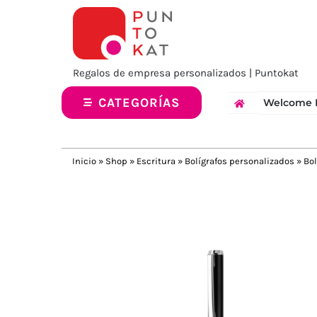
Saltar
al
contenido
Regalos de empresa personalizados | Puntokat
CATEGORÍAS
Welcome 
Inicio
»
Shop
»
Escritura
»
Bolígrafos personalizados
»
Bol
Previous