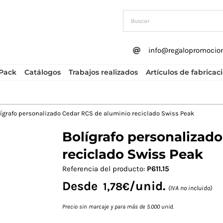
info@regalopromocio
Pack
Catálogos
Trabajos realizados
Artículos de fabricac
ígrafo personalizado Cedar RCS de aluminio reciclado Swiss Peak
Bolígrafo personalizad
Next
reciclado Swiss Peak
Referencia del producto:
P611.15
Desde
/unid.
1,78
€
(IVA no incluido)
Precio sin marcaje y para más de 5.000 unid.