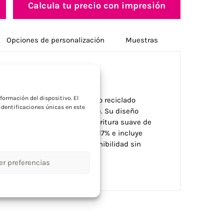
Calcula tu precio con impresión
Opciones de personalización
Muestras
a
formación del dispositivo. El
te bolígrafo Cedar de aluminio reciclado
dentificaciones únicas en este
o ambiental y estilo elegante. Su diseño
ental con experiencia de escritura suave de
ontenido reciclado total del 17% e incluye
resas que priorizan la sostenibilidad sin
er preferencias