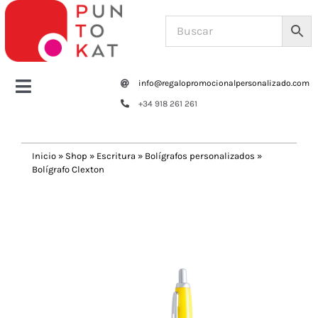
Saltar
al
contenido
info@regalopromocionalpersonalizado.com
Toggle
+34 918 261 261
Navigation
Home
Inicio
»
Shop
»
Escritura
»
Bolígrafos personalizados
»
Bolígrafo Clexton
Tazas y botellas
Previous
Next
Bolsas – Mochilas
Oficina
Escritura