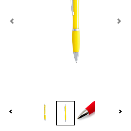
Navidad 🎄 Invierno
Tecnología
Más Regalos
Fabricación
WooCommerce Cart
Previous
Nex