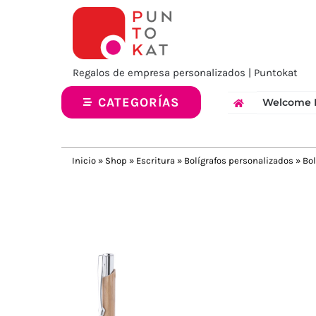
Saltar
al
contenido
Regalos de empresa personalizados | Puntokat
CATEGORÍAS
Welcome 
Inicio
»
Shop
»
Escritura
»
Bolígrafos personalizados
»
Bol
Previous