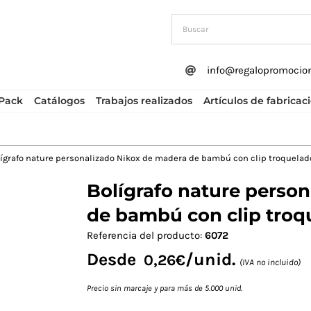
info@regalopromocio
Pack
Catálogos
Trabajos realizados
Artículos de fabricac
ígrafo nature personalizado Nikox de madera de bambú con clip troquelad
Bolígrafo nature perso
Next
de bambú con clip troq
Referencia del producto:
6072
Desde
/unid.
0,26
€
(IVA no incluido)
Precio sin marcaje y para más de 5.000 unid.