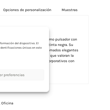
Opciones de personalización
Muestras
a
n madera de bambú de mecanismo pulsador con
formación del dispositivo. El
romado de cartucho jumbo en tinta negra. Su
dentificaciones únicas en este
ip troquelado y acabados cromados elegantes
ostenible ideal para empresas que valoran la
dad premium en sus regalos corporativos con
er preferencias
,
Oficina