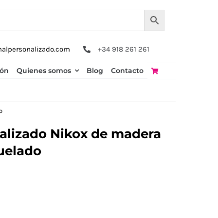
nalpersonalizado.com
+34 918 261 261
ión
Quienes somos
Blog
Contacto
o
nalizado Nikox de madera
uelado