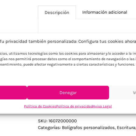
Información adicional
Descripción
Descripción
Tu privacidad también personalizada: Configura tus cookies ahor
Bolígrafo de línea nature con cuerpo e
ncias, utilizamos tecnologías como las cookies para almacenar y/o acceder a la in
clip troquelado y detalles en acabado c
gías nos permitirá procesar datos como el comportamiento de navegación o las i
construcción en madera de bambú con cl
consentimiento, puede afectar negativamente a ciertas características y funciones.
lo convierte en una pieza sofisticada y s
artesanía natural y los acabados de cali
tinta negra distintiva.
Denegar
V
Política de Cookies
Política de privacidad
Aviso Legal
SKU:
16072000000
Categorías:
Bolígrafos personalizados
,
Escritura