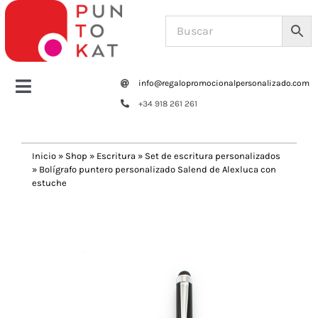
Saltar
al
contenido
info@regalopromocionalpersonalizado.com
Toggle
+34 918 261 261
Navigation
Home
Inicio
»
Shop
»
Escritura
»
Set de escritura personalizados
»
Bolígrafo puntero personalizado Salend de Alexluca con
Tazas y botellas
estuche
Previous
Next
Bolsas – Mochilas
Oficina
Escritura