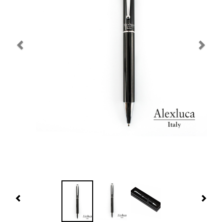
Navidad 🎄 Invierno
Tecnología
Más Regalos
Fabricación
WooCommerce Cart
Previous
Nex