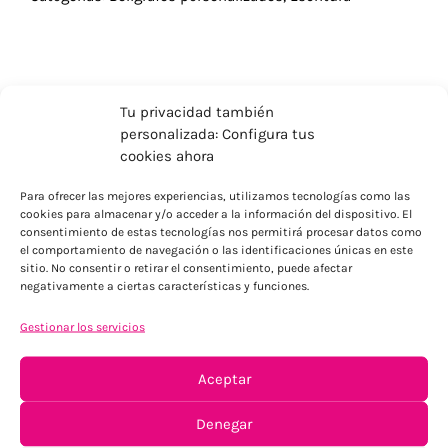
Tu privacidad también
personalizada: Configura tus
cookies ahora
Para ofrecer las mejores experiencias, utilizamos tecnologías como las
cookies para almacenar y/o acceder a la información del dispositivo. El
consentimiento de estas tecnologías nos permitirá procesar datos como
el comportamiento de navegación o las identificaciones únicas en este
sitio. No consentir o retirar el consentimiento, puede afectar
negativamente a ciertas características y funciones.
ENVÍOS ECONÓMICOS
Para Península, resto consultar
Gestionar los servicios
Aceptar
Denegar