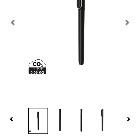
Navidad 🎄 Invierno
Tecnología
Más Regalos
Fabricación
WooCommerce Cart
Previous
Nex