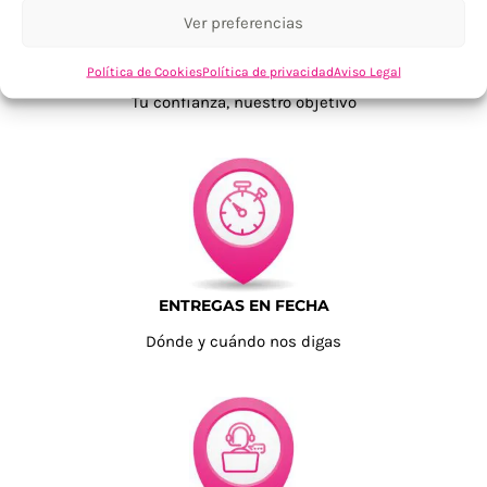
Ver preferencias
TU SATISFACCIÓN = LA NUESTRA
Política de Cookies
Política de privacidad
Aviso Legal
Tu confianza, nuestro objetivo
ENTREGAS EN FECHA
Dónde y cuándo nos digas