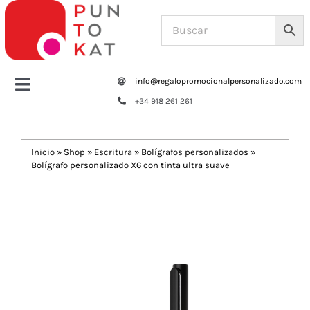
Saltar
al
contenido
info@regalopromocionalpersonalizado.com
Toggle
+34 918 261 261
Navigation
Home
Inicio
»
Shop
»
Escritura
»
Bolígrafos personalizados
»
Bolígrafo personalizado X6 con tinta ultra suave
Tazas y botellas
Previous
Next
Bolsas – Mochilas
Oficina
Escritura