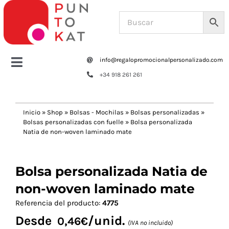
Saltar
al
contenido
info@regalopromocionalpersonalizado.com
Toggle
+34 918 261 261
Navigation
Home
Inicio
»
Shop
»
Bolsas - Mochilas
»
Bolsas personalizadas
»
Bolsas personalizadas con fuelle
»
Bolsa personalizada
Tazas y botellas
Natia de non-woven laminado mate
Bolsas – Mochilas
Bolsa personalizada Natia de
non-woven laminado mate
Oficina
Referencia del producto:
4775
Desde
/unid.
0,46
€
(IVA no incluido)
Escritura