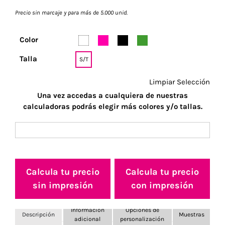
Precio sin marcaje y para más de 5.000 unid.
Navidad 🎄 Invierno
Color
Talla
S/T
Tecnología
Limpiar Selección
Una vez accedas a cualquiera de nuestras
Más Regalos
calculadoras podrás elegir más colores y/o tallas.
Fabricación
WooCommerce Cart
Calcula tu precio
Calcula tu precio
sin impresión
con impresión
Información
Opciones de
Descripción
Muestras
adicional
personalización