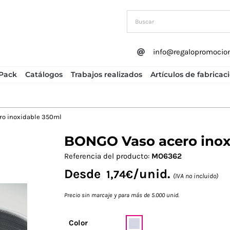
info@regalopromocio
Pack
Catálogos
Trabajos realizados
Artículos de fabricac
ro inoxidable 350ml
BONGO Vaso acero inox
Next
Referencia del producto:
MO6362
Desde
/unid.
1,74
€
(IVA no incluido)
Precio sin marcaje y para más de 5.000 unid.
Color