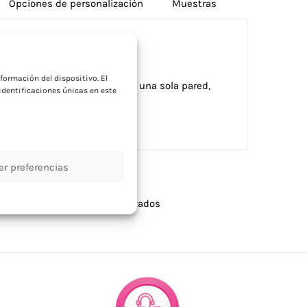
Opciones de personalización
Muestras
a
formación del dispositivo. El
ml. Al tratarse de un vaso de una sola pared,
dentificaciones únicas en este
lor.
er preferencias
llas
,
Tazas y vasos personalizados