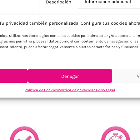
Información adicional
Descripción
Tu privacidad también personalizada: Configura tus cookies ahor
Descripción
ncias, utilizamos tecnologías como las cookies para almacenar y/o acceder a la in
Vaso de acero inoxidable. Capacidad: 350 
gías nos permitirá procesar datos como el comportamiento de navegación o las i
puede producirse una transferencia de ca
consentimiento, puede afectar negativamente a ciertas características y funciones.
Denegar
V
SKU:
MO6362-16
Política de Cookies
Política de privacidad
Aviso Legal
Categorías:
Cocina / Bodega
,
Hogar
,
Tazas y bote