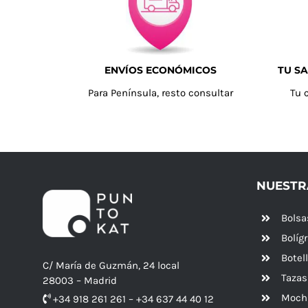
ENVÍOS ECONÓMICOS
TU SA
Para Península, resto consultar
Tu 
NUESTR
Bolsa
Bolíg
Botel
C/ María de Guzmán, 24 local
Tazas
28003 – Madrid
Mochi
+34 918 261 261 – +34 637 44 40 12