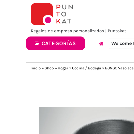
Saltar
al
contenido
Regalos de empresa personalizados | Puntokat
CATEGORÍAS
Welcome 
Inicio
»
Shop
»
Hogar
»
Cocina / Bodega
»
BONGO Vaso ace
Previous