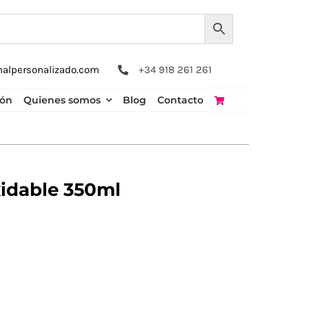
nalpersonalizado.com
+34 918 261 261
ión
Quienes somos
Blog
Contacto
idable 350ml