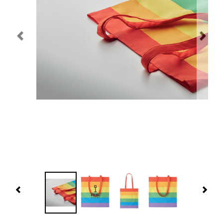
Navidad 🎄 Invierno
Tecnología
Más Regalos
Fabricación
WooCommerce Cart
Previous
Nex