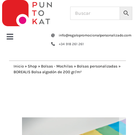
Saltar
al
contenido
info@regalopromocionalpersonalizado.com
Toggle
+34 918 261 261
Navigation
Home
Inicio
»
Shop
»
Bolsas - Mochilas
»
Bolsas personalizadas
»
BOREALIS Bolsa algodón de 200 gr/m²
Tazas y botellas
Previous
Next
Bolsas – Mochilas
Oficina
Escritura