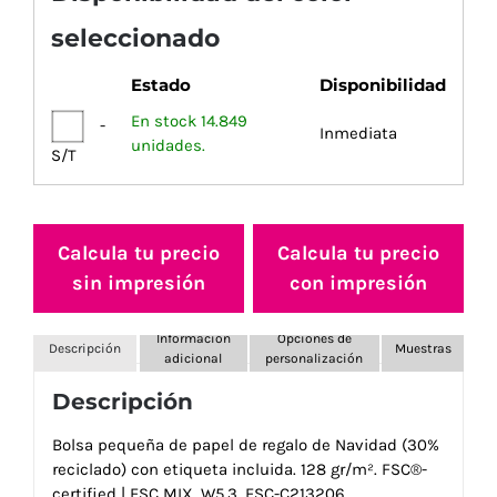
seleccionado
Estado
Disponibilidad
En stock 14.849
-
Inmediata
unidades.
S/T
Calcula tu precio
Calcula tu precio
sin impresión
con impresión
Información
Opciones de
Descripción
Muestras
adicional
personalización
Descripción
Bolsa pequeña de papel de regalo de Navidad (30%
reciclado) con etiqueta incluida. 128 gr/m². FSC®-
certified | FSC MIX, W5.3, FSC-C213206