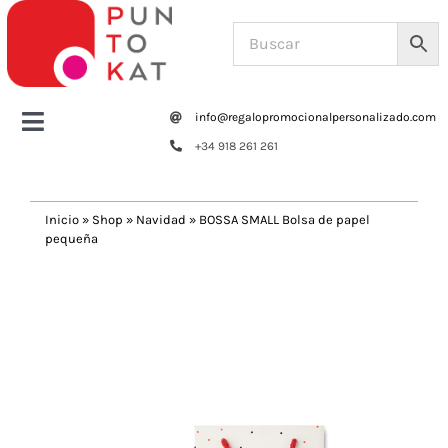
Saltar
al
contenido
info@regalopromocionalpersonalizado.com
Toggle
+34 918 261 261
Navigation
Home
Inicio
»
Shop
»
Navidad
»
BOSSA SMALL Bolsa de papel
pequeña
Tazas y botellas
Previous
Next
Bolsas – Mochilas
Oficina
Escritura