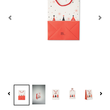
Navidad 🎄 Invierno
Tecnología
Más Regalos
Fabricación
WooCommerce Cart
Previous
Nex