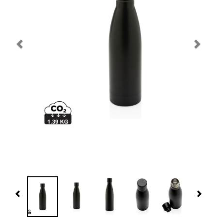
Navidad 🎄 Invierno
Tecnología
Más Regalos
Fabricación
WooCommerce Cart
Previous
Nex