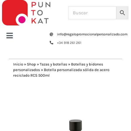
Saltar
al
contenido
info@regalopromocionalpersonalizado.com
Toggle
+34 918 261 261
Navigation
Home
Inicio
»
Shop
»
Tazas y botellas
»
Botellas y bidones
personalizados
»
Botella personalizada sólida de acero
Tazas y botellas
reciclado RCS 500ml
Previous
Next
Bolsas – Mochilas
Oficina
Escritura